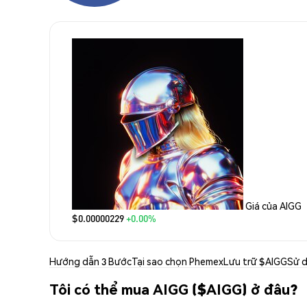
Giá của AIGG
$0.00000229
+0.00%
Hướng dẫn 3 Bước
Tại sao chọn Phemex
Lưu trữ $AIGG
Sử 
Tôi có thể mua AIGG ($AIGG) ở đâu?