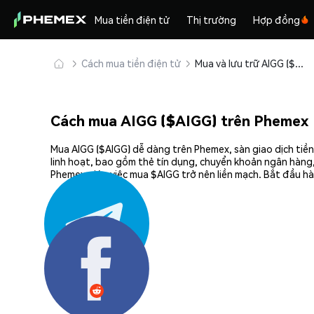
Mua tiền điện tử
Thị trường
Hợp đồng
Cách mua tiền điện tử
Mua và lưu trữ AIGG ($AIGG) an toàn
Cách mua AIGG ($AIGG) trên Phemex
Mua AIGG ($AIGG) dễ dàng trên Phemex, sàn giao dịch tiền
linh hoạt, bao gồm thẻ tín dụng, chuyển khoản ngân hàng,
Phemex giúp việc mua $AIGG trở nên liền mạch. Bắt đầu hà
Chia sẻ: