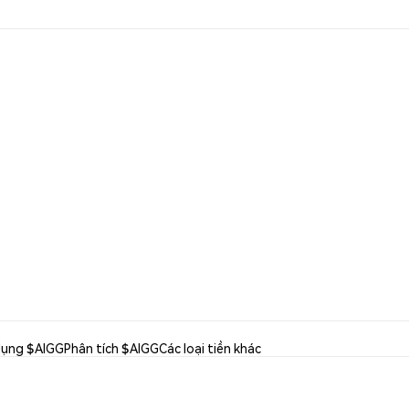
dụng $AIGG
Phân tích $AIGG
Các loại tiền khác