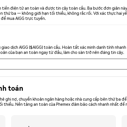
 tiền điện tử an toàn và được tin cậy toàn cầu. Ba bước đơn giản nà
thứ ba — không giới hạn tối thiểu, không rắc rối. Với xác thực hai yế
t để mua AIGG trực tuyến.
 giao dịch AIGG ($AIGG) toàn cầu. Hoàn tất xác minh danh tính nhanh
khoản của bạn an toàn ngay từ đầu, làm cho sàn trở nên đáng tin cậy.
nh toán
hẻ ghi nợ, chuyển khoản ngân hàng hoặc nhà cung cấp bên thứ ba để 
ền tối thiểu. Nền tảng an toàn của Phemex đảm bảo cách nhanh nhất đ