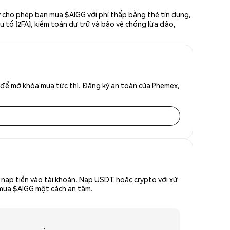
y cho phép bạn mua $AIGG với phí thấp bằng thẻ tín dụng,
u tố (2FA), kiểm toán dự trữ và bảo vệ chống lừa đảo,
 để mở khóa mua tức thì. Đăng ký an toàn của Phemex,
nạp tiền vào tài khoản. Nạp USDT hoặc crypto với xử
ể mua $AIGG một cách an tâm.