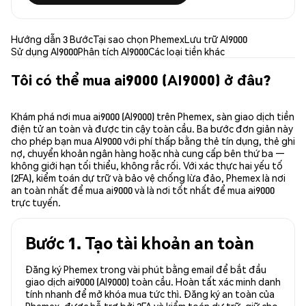
Hướng dẫn 3 Bước
Tại sao chọn Phemex
Lưu trữ AI9000
Sử dụng AI9000
Phân tích AI9000
Các loại tiền khác
Tôi có thể mua ai9000 (AI9000) ở đâu?
Khám phá nơi mua ai9000 (AI9000) trên Phemex, sàn giao dịch tiền
điện tử an toàn và được tin cậy toàn cầu. Ba bước đơn giản này
cho phép bạn mua AI9000 với phí thấp bằng thẻ tín dụng, thẻ ghi
nợ, chuyển khoản ngân hàng hoặc nhà cung cấp bên thứ ba —
không giới hạn tối thiểu, không rắc rối. Với xác thực hai yếu tố
(2FA), kiểm toán dự trữ và bảo vệ chống lừa đảo, Phemex là nơi
an toàn nhất để mua ai9000 và là nơi tốt nhất để mua ai9000
trực tuyến.
Bước 1. Tạo tài khoản an toàn
Đăng ký Phemex trong vài phút bằng email để bắt đầu
giao dịch ai9000 (AI9000) toàn cầu. Hoàn tất xác minh danh
tính nhanh để mở khóa mua tức thì. Đăng ký an toàn của