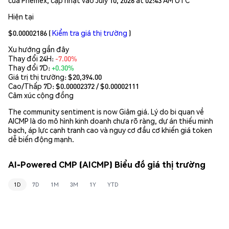
Hiện tại
$0.00002186
(
Kiểm tra giá thị trường
)
Xu hướng gần đây
Thay đổi 24H:
-7.00%
Thay đổi 7D:
+0.30%
Giá trị thị trường:
$20,394.00
Cao/Thấp 7D: $
0.00002372
/ $
0.00002111
Cảm xúc cộng đồng
The community sentiment is now Giảm giá. Lý do bi quan về
AICMP là do mô hình kinh doanh chưa rõ ràng, dự án thiếu minh
bạch, áp lực cạnh tranh cao và nguy cơ đầu cơ khiến giá token
dễ biến động mạnh.
AI-Powered CMP (AICMP) Biểu đồ giá thị trường
1D
7D
1M
3M
1Y
YTD