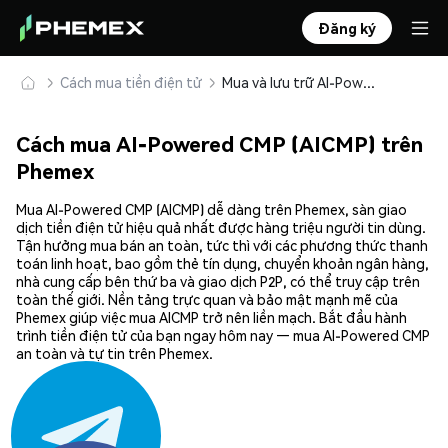
Đăng ký
Cách mua tiền điện tử
Mua và lưu trữ AI-Powered CMP (AICMP) an toàn
Cách mua AI-Powered CMP (AICMP) trên
Phemex
Mua AI-Powered CMP (AICMP) dễ dàng trên Phemex, sàn giao
dịch tiền điện tử hiệu quả nhất được hàng triệu người tin dùng.
Tận hưởng mua bán an toàn, tức thì với các phương thức thanh
toán linh hoạt, bao gồm thẻ tín dụng, chuyển khoản ngân hàng,
nhà cung cấp bên thứ ba và giao dịch P2P, có thể truy cập trên
toàn thế giới. Nền tảng trực quan và bảo mật mạnh mẽ của
Phemex giúp việc mua AICMP trở nên liền mạch. Bắt đầu hành
trình tiền điện tử của bạn ngay hôm nay — mua AI-Powered CMP
an toàn và tự tin trên Phemex.