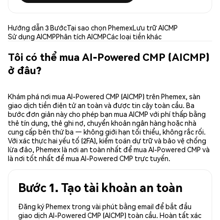
Hướng dẫn 3 Bước
Tại sao chọn Phemex
Lưu trữ AICMP
Sử dụng AICMP
Phân tích AICMP
Các loại tiền khác
Tôi có thể mua AI-Powered CMP (AICMP)
ở đâu?
Khám phá nơi mua AI-Powered CMP (AICMP) trên Phemex, sàn
giao dịch tiền điện tử an toàn và được tin cậy toàn cầu. Ba
bước đơn giản này cho phép bạn mua AICMP với phí thấp bằng
thẻ tín dụng, thẻ ghi nợ, chuyển khoản ngân hàng hoặc nhà
cung cấp bên thứ ba — không giới hạn tối thiểu, không rắc rối.
Với xác thực hai yếu tố (2FA), kiểm toán dự trữ và bảo vệ chống
lừa đảo, Phemex là nơi an toàn nhất để mua AI-Powered CMP và
là nơi tốt nhất để mua AI-Powered CMP trực tuyến.
Bước 1. Tạo tài khoản an toàn
Đăng ký Phemex trong vài phút bằng email để bắt đầu
giao dịch AI-Powered CMP (AICMP) toàn cầu. Hoàn tất xác