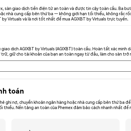
, sàn giao dịch tiền điện tử an toàn và được tin cậy toàn cầu. Ba b
c nhà cung cấp bên thứ ba — không giới hạn tối thiểu, không rắc rối. 
y Virtuals và là nơi tốt nhất để mua AGIXBT by Virtuals trực tuyến.
giao dịch AGIXBT by Virtuals (AGIXBT) toàn cầu. Hoàn tất xác minh d
trữ, giữ cho tài khoản của bạn an toàn ngay từ đầu, làm cho sàn trở 
nh toán
hẻ ghi nợ, chuyển khoản ngân hàng hoặc nhà cung cấp bên thứ ba để 
iền tối thiểu. Nền tảng an toàn của Phemex đảm bảo cách nhanh nhất đ