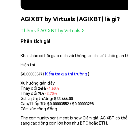
AGIXBT by Virtuals (AGIXBT) là gì?
Thêm về AGIXBT by Virtuals
Phân tích giá
Khai thác cơ hội giao dịch với thông tin chi tiết thời gia
Hiện tại
$0.00003347
(
Kiểm tra giá thị trường
)
Xu hướng gần đây
Thay đổi 24H:
-4.60%
Thay đổi 7D:
-3.70%
Giá trị thị trường:
$33,466.00
Cao/Thấp 7D: $
0.00003552
/ $
0.00003298
Cảm xúc cộng đồng
The community sentiment is now Giảm giá. AGIXBT có thể b
sang các đồng coin lớn hơn như BTC hoặc ETH.