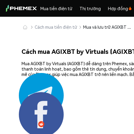
Mua tiền điện tử
Thị trường
Hợp đồng
Cách mua tiền điện tử
Mua và lưu trữ AGIXBT by Virtuals (AGIXBT) an toàn
Cách mua AGIXBT by Virtuals (AGIXB
Mua AGIXBT by Virtuals (AGIXBT) dễ dàng trên Phemex, sàn
thanh toán linh hoạt, bao gồm thẻ tín dụng, chuyển khoản
mẽ của Phemex giúp việc mua AGIXBT trở nên liền mạch. Bắ
Chia sẻ: