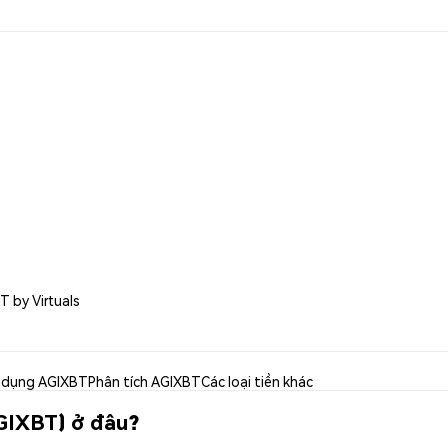
T by Virtuals
 dụng AGIXBT
Phân tích AGIXBT
Các loại tiền khác
AGIXBT) ở đâu?