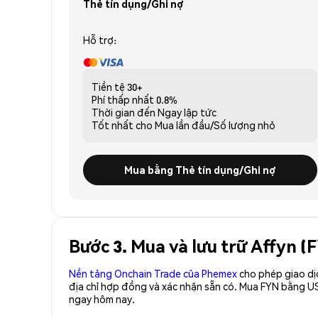
Thẻ tín dụng/Ghi nợ
Hỗ trợ:
Tiền tệ
30+
Phí thấp nhất
0.8%
Thời gian đến
Ngay lập tức
Tốt nhất cho
Mua lần đầu/Số lượng nhỏ
Mua bằng Thẻ tín dụng/Ghi nợ
Bước 3. Mua và lưu trữ Affyn (
Nền tảng Onchain Trade của Phemex
cho phép giao dị
địa chỉ hợp đồng và xác nhận sẵn có. Mua FYN bằng US
ngay hôm nay.