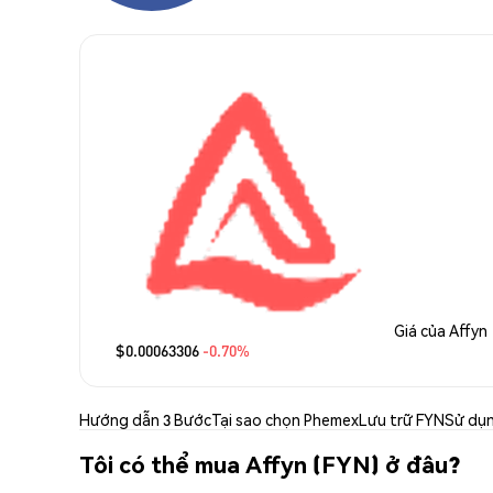
Giá của Affyn
$0.00063306
-0.70%
Hướng dẫn 3 Bước
Tại sao chọn Phemex
Lưu trữ FYN
Sử dụ
Tôi có thể mua Affyn (FYN) ở đâu?