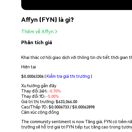
Affyn (FYN) là gì?
Thêm về Affyn
Phân tích giá
Khai thác cơ hội giao dịch với thông tin chi tiết thời gia
Hiện tại
$0.00063306
(
Kiểm tra giá thị trường
)
Xu hướng gần đây
Thay đổi 24H:
-0.70%
Thay đổi 7D:
-5.00%
Giá trị thị trường:
$633,066.00
Cao/Thấp 7D: $
0.0006733
/ $
0.00062898
Cảm xúc cộng đồng
The community sentiment is now Tăng giá. FYN có tiềm năn
trưởng sẽ hỗ trợ giá trị FYN tiếp tục tăng cao trong tương