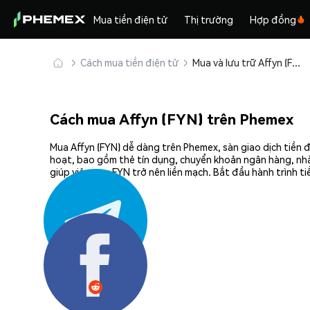
Mua tiền điện tử
Thị trường
Hợp đồng
Cách mua tiền điện tử
Mua và lưu trữ Affyn (FYN) an toàn
Cách mua Affyn (FYN) trên Phemex
Mua Affyn (FYN) dễ dàng trên Phemex, sàn giao dịch tiền 
hoạt, bao gồm thẻ tín dụng, chuyển khoản ngân hàng, nhà
giúp việc mua FYN trở nên liền mạch. Bắt đầu hành trình t
Chia sẻ: