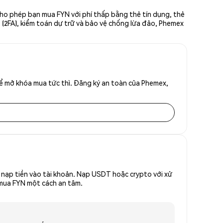
cho phép bạn mua FYN với phí thấp bằng thẻ tín dụng, thẻ
ố (2FA), kiểm toán dự trữ và bảo vệ chống lừa đảo, Phemex
để mở khóa mua tức thì. Đăng ký an toàn của Phemex,
nạp tiền vào tài khoản. Nạp USDT hoặc crypto với xử
ể mua FYN một cách an tâm.