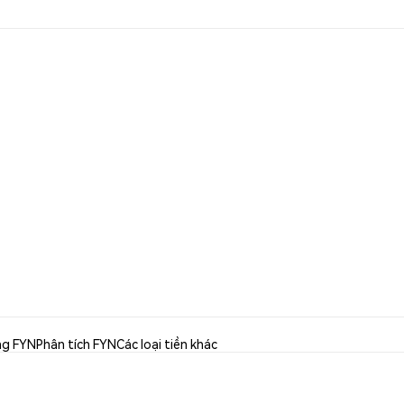
ng FYN
Phân tích FYN
Các loại tiền khác