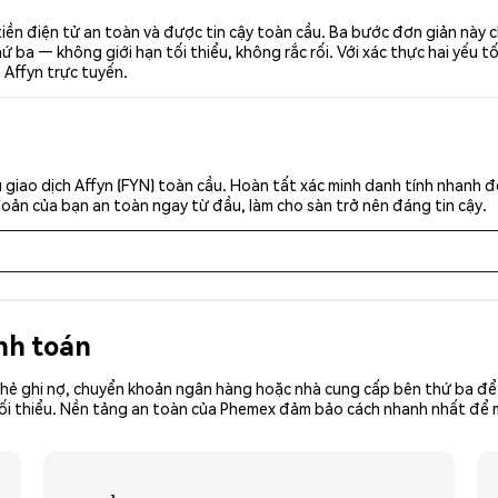
tiền điện tử an toàn và được tin cậy toàn cầu. Ba bước đơn giản này 
ba — không giới hạn tối thiểu, không rắc rối. Với xác thực hai yếu t
 Affyn trực tuyến.
giao dịch Affyn (FYN) toàn cầu. Hoàn tất xác minh danh tính nhanh 
khoản của bạn an toàn ngay từ đầu, làm cho sàn trở nên đáng tin cậy.
nh toán
hẻ ghi nợ, chuyển khoản ngân hàng hoặc nhà cung cấp bên thứ ba để 
ền tối thiểu. Nền tảng an toàn của Phemex đảm bảo cách nhanh nhất đ