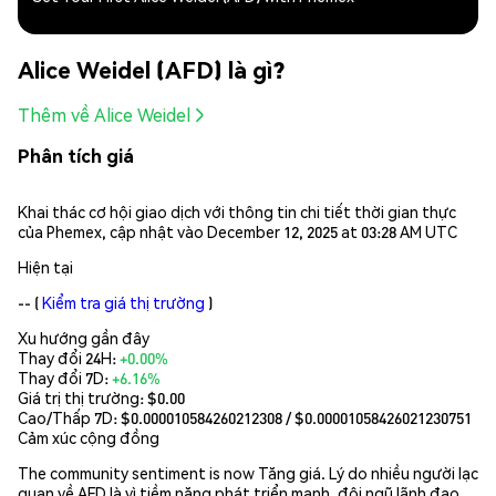
Alice Weidel (AFD) là gì?
Thêm về Alice Weidel
Phân tích giá
Khai thác cơ hội giao dịch với thông tin chi tiết thời gian thực
của Phemex, cập nhật vào December 12, 2025 at 03:28 AM UTC
Hiện tại
--
(
Kiểm tra giá thị trường
)
Xu hướng gần đây
Thay đổi 24H:
+0.00%
Thay đổi 7D:
+6.16%
Giá trị thị trường:
$0.00
Cao/Thấp 7D: $
0.000010584260212308
/ $
0.00001058426021230751
Cảm xúc cộng đồng
The community sentiment is now Tăng giá. Lý do nhiều người lạc
quan về AFD là vì tiềm năng phát triển mạnh, đội ngũ lãnh đạo