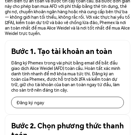
tiền điện tử an toàn và được tin cậy toàn cầu. Ba bước đơn giản
này cho phép bạn mua AFD với phí thấp bằng thẻ tín dụng, thẻ
ghi nợ, chuyển khoản ngân hàng hoặc nhà cung cấp bên thứ ba
— không giới hạn tối thiểu, không rắc rối. Với xác thực hai yếu tố
(2FA), kiểm toán dự trữ và bảo vệ chống lừa đảo, Phemex là nơi
an toàn nhất để mua Alice Weidel và là nơi tốt nhất để mua Alice
Weidel trực tuyến.
Bước 1. Tạo tài khoản an toàn
Đăng ký Phemex trong vài phút bằng email để bắt đầu
giao dịch Alice Weidel (AFD) toàn cầu. Hoàn tất xác minh
danh tính nhanh để mở khóa mua tức thì. Đăng ký an
toàn của Phemex, được hỗ trợ bởi 2FA và kiểm toán dự
trữ, giữ cho tài khoản của bạn an toàn ngay từ đầu, làm
cho sàn trở nên đáng tin cậy.
Đăng ký ngay
Bước 2. Chọn phương thức thanh
toán