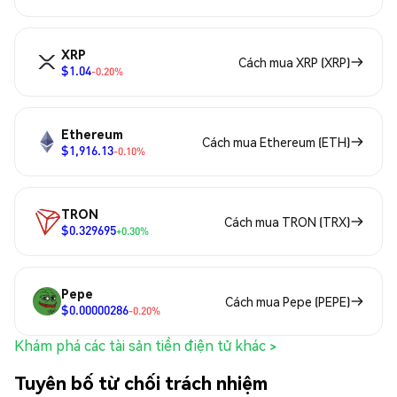
XRP
Cách mua XRP (XRP)
$1.04
-0.20%
Ethereum
Cách mua Ethereum (ETH)
$1,916.13
-0.10%
TRON
Cách mua TRON (TRX)
$0.329695
+0.30%
Pepe
Cách mua Pepe (PEPE)
$0.00000286
-0.20%
Khám phá các tài sản tiền điện tử khác >
Tuyên bố từ chối trách nhiệm