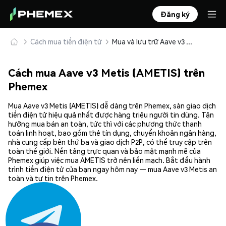
Đăng ký
Cách mua tiền điện tử
Mua và lưu trữ Aave v3 Metis (AMETIS) an toàn
Cách mua Aave v3 Metis (AMETIS) trên
Phemex
Mua Aave v3 Metis (AMETIS) dễ dàng trên Phemex, sàn giao dịch
tiền điện tử hiệu quả nhất được hàng triệu người tin dùng. Tận
hưởng mua bán an toàn, tức thì với các phương thức thanh
toán linh hoạt, bao gồm thẻ tín dụng, chuyển khoản ngân hàng,
nhà cung cấp bên thứ ba và giao dịch P2P, có thể truy cập trên
toàn thế giới. Nền tảng trực quan và bảo mật mạnh mẽ của
Phemex giúp việc mua AMETIS trở nên liền mạch. Bắt đầu hành
trình tiền điện tử của bạn ngay hôm nay — mua Aave v3 Metis an
toàn và tự tin trên Phemex.