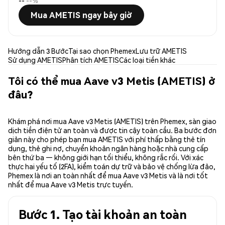
--
--%
Mua AMETIS ngay bây giờ
Hướng dẫn 3 Bước
Tại sao chọn Phemex
Lưu trữ AMETIS
Sử dụng AMETIS
Phân tích AMETIS
Các loại tiền khác
Tôi có thể mua Aave v3 Metis (AMETIS) ở
đâu?
Khám phá nơi mua Aave v3 Metis (AMETIS) trên Phemex, sàn giao
dịch tiền điện tử an toàn và được tin cậy toàn cầu. Ba bước đơn
giản này cho phép bạn mua AMETIS với phí thấp bằng thẻ tín
dụng, thẻ ghi nợ, chuyển khoản ngân hàng hoặc nhà cung cấp
bên thứ ba — không giới hạn tối thiểu, không rắc rối. Với xác
thực hai yếu tố (2FA), kiểm toán dự trữ và bảo vệ chống lừa đảo,
Phemex là nơi an toàn nhất để mua Aave v3 Metis và là nơi tốt
nhất để mua Aave v3 Metis trực tuyến.
Bước 1. Tạo tài khoản an toàn