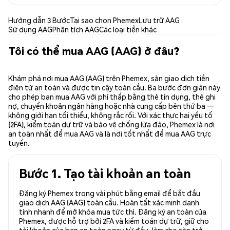
Hướng dẫn 3 Bước
Tại sao chọn Phemex
Lưu trữ AAG
Sử dụng AAG
Phân tích AAG
Các loại tiền khác
Tôi có thể mua AAG (AAG) ở đâu?
Khám phá nơi mua AAG (AAG) trên Phemex, sàn giao dịch tiền
điện tử an toàn và được tin cậy toàn cầu. Ba bước đơn giản này
cho phép bạn mua AAG với phí thấp bằng thẻ tín dụng, thẻ ghi
nợ, chuyển khoản ngân hàng hoặc nhà cung cấp bên thứ ba —
không giới hạn tối thiểu, không rắc rối. Với xác thực hai yếu tố
(2FA), kiểm toán dự trữ và bảo vệ chống lừa đảo, Phemex là nơi
an toàn nhất để mua AAG và là nơi tốt nhất để mua AAG trực
tuyến.
Bước 1. Tạo tài khoản an toàn
Đăng ký Phemex trong vài phút bằng email để bắt đầu
giao dịch AAG (AAG) toàn cầu. Hoàn tất xác minh danh
tính nhanh để mở khóa mua tức thì. Đăng ký an toàn của
Phemex, được hỗ trợ bởi 2FA và kiểm toán dự trữ, giữ cho