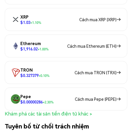
XRP
Cách mua XRP (XRP)
$1.03
+1.10%
Ethereum
Cách mua Ethereum (ETH)
$1,916.02
+1.00%
TRON
Cách mua TRON (TRX)
$0.327379
+0.10%
Pepe
Cách mua Pepe (PEPE)
$0.00000286
+2.30%
Khám phá các tài sản tiền điện tử khác >
Tuyên bố từ chối trách nhiệm