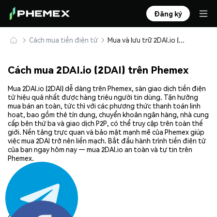
Đăng ký
Cách mua tiền điện tử
Mua và lưu trữ 2DAI.io (2DAI) an toàn
Cách mua 2DAI.io (2DAI) trên Phemex
Mua 2DAI.io (2DAI) dễ dàng trên Phemex, sàn giao dịch tiền điện
tử hiệu quả nhất được hàng triệu người tin dùng. Tận hưởng
mua bán an toàn, tức thì với các phương thức thanh toán linh
hoạt, bao gồm thẻ tín dụng, chuyển khoản ngân hàng, nhà cung
cấp bên thứ ba và giao dịch P2P, có thể truy cập trên toàn thế
giới. Nền tảng trực quan và bảo mật mạnh mẽ của Phemex giúp
việc mua 2DAI trở nên liền mạch. Bắt đầu hành trình tiền điện tử
của bạn ngay hôm nay — mua 2DAI.io an toàn và tự tin trên
Phemex.