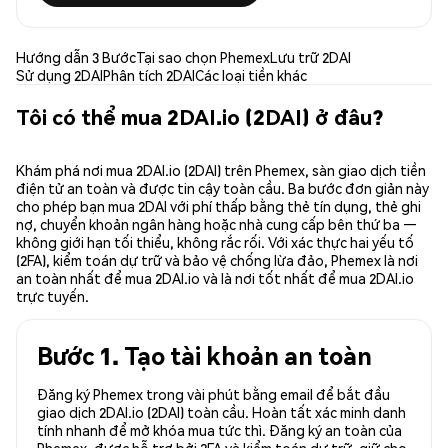
Hướng dẫn 3 Bước
Tại sao chọn Phemex
Lưu trữ 2DAI
Sử dụng 2DAI
Phân tích 2DAI
Các loại tiền khác
Tôi có thể mua 2DAI.io (2DAI) ở đâu?
Khám phá nơi mua 2DAI.io (2DAI) trên Phemex, sàn giao dịch tiền
điện tử an toàn và được tin cậy toàn cầu. Ba bước đơn giản này
cho phép bạn mua 2DAI với phí thấp bằng thẻ tín dụng, thẻ ghi
nợ, chuyển khoản ngân hàng hoặc nhà cung cấp bên thứ ba —
không giới hạn tối thiểu, không rắc rối. Với xác thực hai yếu tố
(2FA), kiểm toán dự trữ và bảo vệ chống lừa đảo, Phemex là nơi
an toàn nhất để mua 2DAI.io và là nơi tốt nhất để mua 2DAI.io
trực tuyến.
Bước 1. Tạo tài khoản an toàn
Đăng ký Phemex trong vài phút bằng email để bắt đầu
giao dịch 2DAI.io (2DAI) toàn cầu. Hoàn tất xác minh danh
tính nhanh để mở khóa mua tức thì. Đăng ký an toàn của