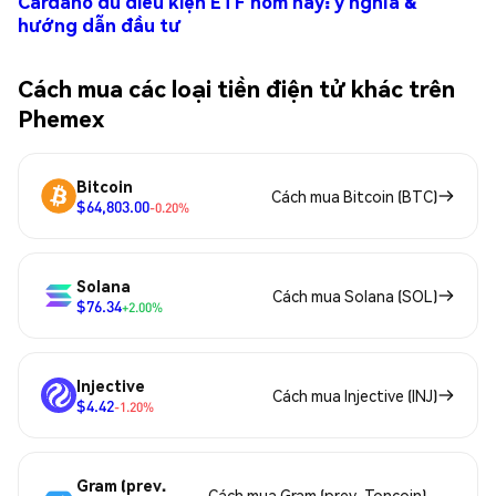
Cardano đủ điều kiện ETF hôm nay: ý nghĩa &
hướng dẫn đầu tư
Cách mua các loại tiền điện tử khác trên
Phemex
Bitcoin
Cách mua Bitcoin (BTC)
$64,803.00
-0.20%
Solana
Cách mua Solana (SOL)
$76.34
+2.00%
Injective
Cách mua Injective (INJ)
$4.42
-1.20%
Gram (prev.
Cách mua Gram (prev. Toncoin)