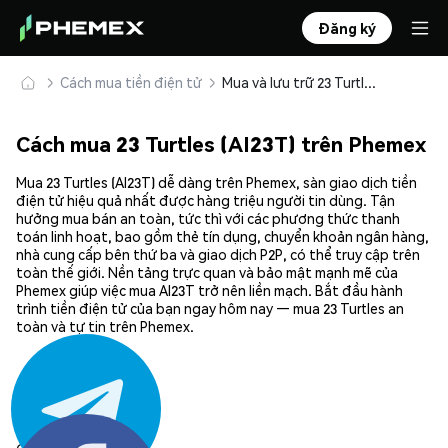
Đăng ký
Cách mua tiền điện tử
Mua và lưu trữ 23 Turtles (AI23T) an toàn
Cách mua 23 Turtles (AI23T) trên Phemex
Mua 23 Turtles (AI23T) dễ dàng trên Phemex, sàn giao dịch tiền
điện tử hiệu quả nhất được hàng triệu người tin dùng. Tận
hưởng mua bán an toàn, tức thì với các phương thức thanh
toán linh hoạt, bao gồm thẻ tín dụng, chuyển khoản ngân hàng,
nhà cung cấp bên thứ ba và giao dịch P2P, có thể truy cập trên
toàn thế giới. Nền tảng trực quan và bảo mật mạnh mẽ của
Phemex giúp việc mua AI23T trở nên liền mạch. Bắt đầu hành
trình tiền điện tử của bạn ngay hôm nay — mua 23 Turtles an
toàn và tự tin trên Phemex.