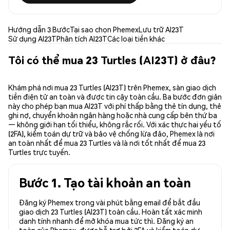
Hướng dẫn 3 Bước
Tại sao chọn Phemex
Lưu trữ AI23T
Sử dụng AI23T
Phân tích AI23T
Các loại tiền khác
Tôi có thể mua 23 Turtles (AI23T) ở đâu?
Khám phá nơi mua 23 Turtles (AI23T) trên Phemex, sàn giao dịch
tiền điện tử an toàn và được tin cậy toàn cầu. Ba bước đơn giản
này cho phép bạn mua AI23T với phí thấp bằng thẻ tín dụng, thẻ
ghi nợ, chuyển khoản ngân hàng hoặc nhà cung cấp bên thứ ba
— không giới hạn tối thiểu, không rắc rối. Với xác thực hai yếu tố
(2FA), kiểm toán dự trữ và bảo vệ chống lừa đảo, Phemex là nơi
an toàn nhất để mua 23 Turtles và là nơi tốt nhất để mua 23
Turtles trực tuyến.
Bước 1. Tạo tài khoản an toàn
Đăng ký Phemex trong vài phút bằng email để bắt đầu
giao dịch 23 Turtles (AI23T) toàn cầu. Hoàn tất xác minh
danh tính nhanh để mở khóa mua tức thì. Đăng ký an