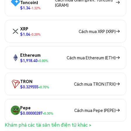
Toncoin)
(GRAM)
$1.34
-1.32%
XRP
Cách mua XRP (XRP)
$1.04
-0.20%
Ethereum
Cách mua Ethereum (ETH)
$1,918.40
+0.00%
TRON
Cách mua TRON (TRX)
$0.329555
+0.70%
Pepe
Cách mua Pepe (PEPE)
$0.00000287
+0.30%
Khám phá các tài sản tiền điện tử khác >