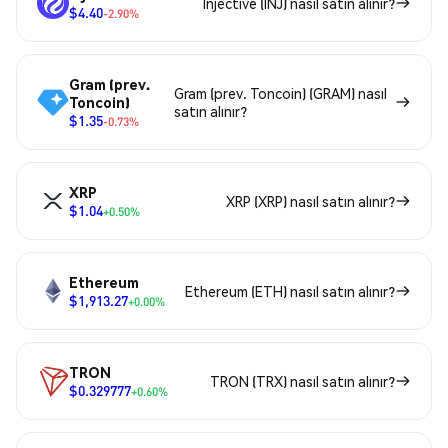
Injective (INJ) nasıl satın alınır?
$4.40
-2.90%
Gram (prev.
Gram (prev. Toncoin) (GRAM) nasıl
Toncoin)
satın alınır?
$1.35
-0.73%
XRP
XRP (XRP) nasıl satın alınır?
$1.04
+0.50%
Ethereum
Ethereum (ETH) nasıl satın alınır?
$1,913.27
+0.00%
TRON
TRON (TRX) nasıl satın alınır?
$0.329777
+0.60%