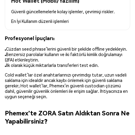
Hot Wallet (Mobil/Yazılım)
Güvenli güncellemelerle kolay işlemler, çevrimiçi riskler.
En İyi Kullanım
düzenli işlemleri
Profesyonel İpuçları:
Cüzdan seed phrase’lerini güvenli bir şekilde offline yedekleyin.
Benzersiz parolalar kullanın ve iki faktörlü kimlik doğrulamayı
(2FA) etkinleştirin.
İlk olarak küçük miktarlarla transferleri test edin.
Cold wallet’lar özel anahtarlarınızı çevrimdışı tutar, uzun vadeli
saklama için idealdir ancak kaybı önlemek için güvenli saklama
gerekir; Hot wallet’lar, Phemex’in güvenli custodian çözümü
dahil, güvenilir güvenlik önlemleri ile erişim sağlar. İhtiyacınıza en
uygun seçeneği seçin.
Phemex'te ZORA Satın Aldıktan Sonra Ne
Yapabilirsiniz?