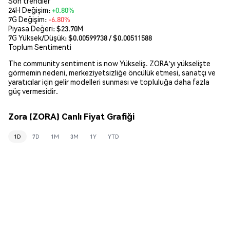
Son trendler
24H Değişim:
+0.80%
7G Değişim:
-6.80%
Piyasa Değeri:
$23.70M
7G Yüksek/Düşük: $
0.00599738
/ $
0.00511588
Toplum Sentimenti
The community sentiment is now Yükseliş. ZORA'yı yükselişte
görmemin nedeni, merkeziyetsizliğe öncülük etmesi, sanatçı ve
yaratıcılar için gelir modelleri sunması ve topluluğa daha fazla
güç vermesidir.
Zora (ZORA) Canlı Fiyat Grafiği
1D
7D
1M
3M
1Y
YTD