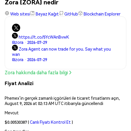
Zora (ZORA) nedir
Web sitesi
Beyaz Kağıt
GitHub
Blockchain Explorer
https://t.co/5YcWAnBvwK
@zora · 2026-07-29
Zora Agent can now trade for you. Say what you
wan
@zora · 2026-07-29
Zora hakkında daha fazla bilgi
Fiyat Analizi
Phemex’in gerçek zamanlı içgörüleri ile ticaret fırsatlarını açın,
August 9, 2026 at 02:13 AM UTC itibarıyla güncellendi
Mevcut
$0.00530387
(
Canlı Fiyatı Kontrol Et
)