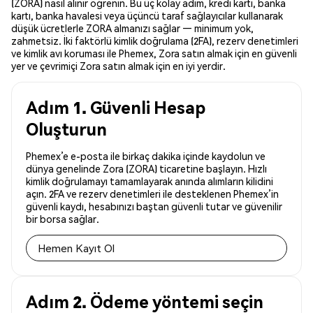
(ZORA) nasıl alınır öğrenin. Bu üç kolay adım, kredi kartı, banka
kartı, banka havalesi veya üçüncü taraf sağlayıcılar kullanarak
düşük ücretlerle ZORA almanızı sağlar — minimum yok,
zahmetsiz. İki faktörlü kimlik doğrulama (2FA), rezerv denetimleri
ve kimlik avı koruması ile Phemex, Zora satın almak için en güvenli
yer ve çevrimiçi Zora satın almak için en iyi yerdir.
Adım 1. Güvenli Hesap
Oluşturun
Phemex’e e-posta ile birkaç dakika içinde kaydolun ve
dünya genelinde Zora (ZORA) ticaretine başlayın. Hızlı
kimlik doğrulamayı tamamlayarak anında alımların kilidini
açın. 2FA ve rezerv denetimleri ile desteklenen Phemex’in
güvenli kaydı, hesabınızı baştan güvenli tutar ve güvenilir
bir borsa sağlar.
Hemen Kayıt Ol
Adım 2. Ödeme yöntemi seçin