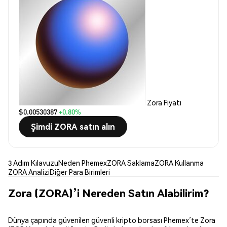
Zora Fiyatı
$0.00530387
+0.80%
Şimdi ZORA satın alın
3 Adım Kılavuzu
Neden Phemex
ZORA Saklama
ZORA Kullanma
ZORA Analizi
Diğer Para Birimleri
Zora (ZORA)’i Nereden Satın Alabilirim?
Dünya çapında güvenilen güvenli kripto borsası Phemex’te Zora