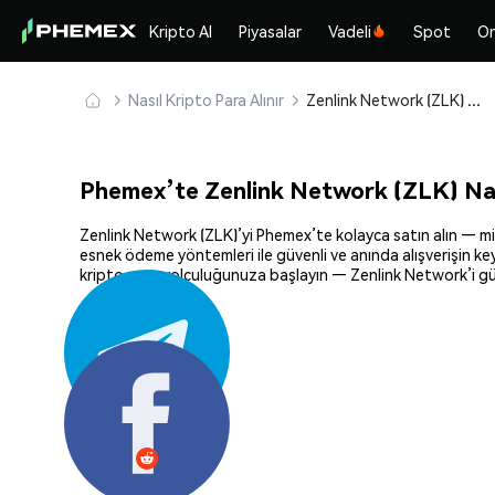
Kripto Al
Piyasalar
Vadeli
Spot
On
Nasıl Kripto Para Alınır
Zenlink Network (ZLK) Güvenle Satın Alın ve Saklayın
Phemex’te Zenlink Network (ZLK) Nası
Zenlink Network (ZLK)’yi Phemex’te kolayca satın alın — mily
esnek ödeme yöntemleri ile güvenli ve anında alışverişin key
kripto para yolculuğunuza başlayın — Zenlink Network’i güv
Paylaş: