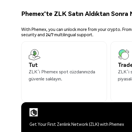
Phemex'te ZLK Satın Aldıktan Sonra N
With Phemex, you can unlock more from your crypto. From 
security and 24/7 multilingual support.
Tut
Trade
ZLK’i Phemex spot cüzdanınızda
ZLK’i 
güvenle saklayın.
piyasal
Get Your First Zenlink Network (ZLK) with Phemex