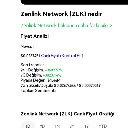
Zenlink Network (ZLK) nedir
Zenlink Network hakkında daha fazla bilgi
Fiyat Analizi
Mevcut
$0.026745
(
Canlı Fiyatı Kontrol Et
)
Son trendler
24H Değişim:
+3689.57%
7G Değişim:
+3823.14%
Piyasa Değeri:
$1.46M
7G Yüksek/Düşük: $
0.02674544
/ $
0.00070569
Toplum Sentimenti
--
Zenlink Network (ZLK) Canlı Fiyat Grafiği
1D
7D
1M
3M
1Y
YTD