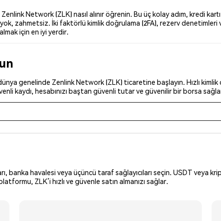
nlink Network (ZLK) nasıl alınır öğrenin. Bu üç kolay adım, kredi kartı,
ok, zahmetsiz. İki faktörlü kimlik doğrulama (2FA), rezerv denetimleri 
lmak için en iyi yerdir.
run
ünya genelinde Zenlink Network (ZLK) ticaretine başlayın. Hızlı kimlik 
nli kaydı, hesabınızı baştan güvenli tutar ve güvenilir bir borsa sağla
arı, banka havalesi veya üçüncü taraf sağlayıcıları seçin. USDT veya krip
latformu, ZLK’i hızlı ve güvenle satın almanızı sağlar.