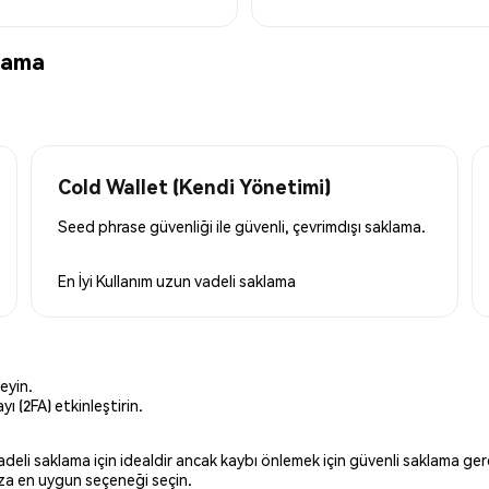
lama
Cold Wallet (Kendi Yönetimi)
Seed phrase güvenliği ile güvenli, çevrimdışı saklama.
En İyi Kullanım
uzun vadeli saklama
eyin.
ı (2FA) etkinleştirin.
 vadeli saklama için idealdir ancak kaybı önlemek için güvenli saklama g
ınıza en uygun seçeneği seçin.