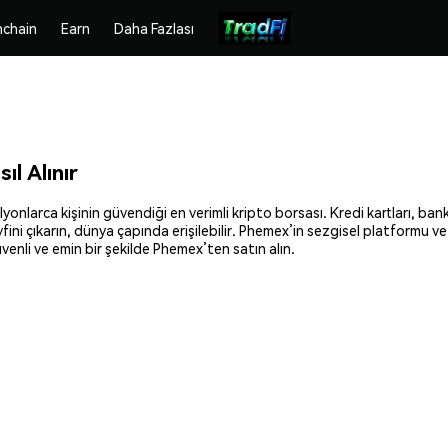
chain
Earn
Daha Fazlası
l Alınır
onlarca kişinin güvendiği en verimli kripto borsası. Kredi kartları, bank
fini çıkarın, dünya çapında erişilebilir. Phemex’in sezgisel platformu v
enli ve emin bir şekilde Phemex’ten satın alın.