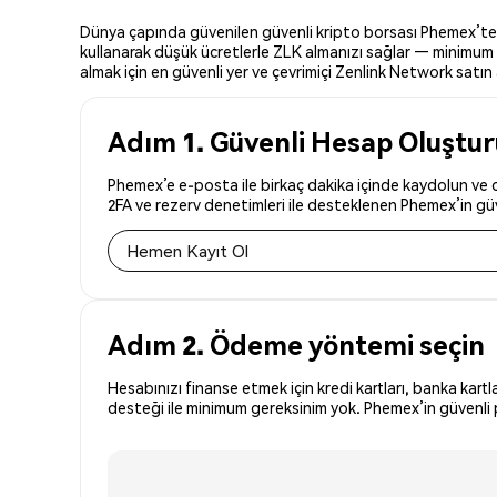
Dünya çapında güvenilen güvenli kripto borsası Phemex’te Ze
kullanarak düşük ücretlerle ZLK almanızı sağlar — minimum y
almak için en güvenli yer ve çevrimiçi Zenlink Network satın a
Adım 1. Güvenli Hesap Oluştu
Phemex’e e-posta ile birkaç dakika içinde kaydolun ve d
2FA ve rezerv denetimleri ile desteklenen Phemex’in güve
Hemen Kayıt Ol
Adım 2. Ödeme yöntemi seçin
Hesabınızı finanse etmek için kredi kartları, banka kartl
desteği ile minimum gereksinim yok. Phemex’in güvenli p