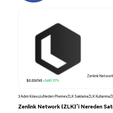
Zenlink Network
$0.026745
+3689.57%
3 Adım Kılavuzu
Neden Phemex
ZLK Saklama
ZLK Kullanma
Z
Zenlink Network (ZLK)’i Nereden Satı