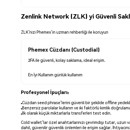
Zenlink Network (ZLK) yi Güvenli Sak
ZLK’nizi Phemex’in uzman rehberliği ile koruyun
Phemex Cüzdanı (Custodial)
2FA ile güvenli, kolay saklama, ideal erişim.
En İyi Kullanım
günlük kullanım
Profesyonel İpuçları:
Cüzdan seed phrase’lerini güvenli bir şekilde offline yedekl
Benzersiz parolalar kullanın ve iki faktörlü kimlik doğrulamay
İlk olarak küçük miktarlarla transferleri test edin.
Cold wallet’lar özel anahtarlarınızı çevrimdışı tutar, uzun
dahil, güvenilir güvenlik önlemleri ile erişim sağlar. İhtiyac