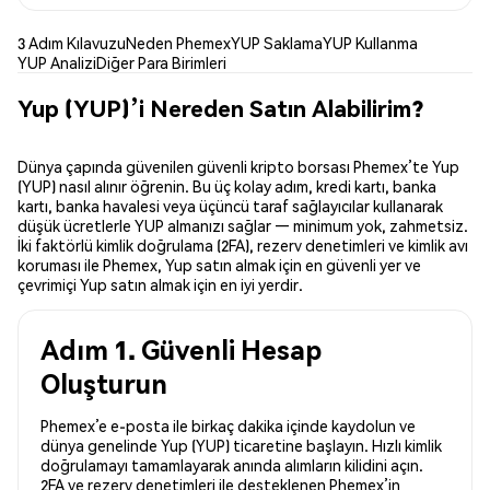
3 Adım Kılavuzu
Neden Phemex
YUP Saklama
YUP Kullanma
YUP Analizi
Diğer Para Birimleri
Yup (YUP)’i Nereden Satın Alabilirim?
Dünya çapında güvenilen güvenli kripto borsası Phemex’te Yup
(YUP) nasıl alınır öğrenin. Bu üç kolay adım, kredi kartı, banka
kartı, banka havalesi veya üçüncü taraf sağlayıcılar kullanarak
düşük ücretlerle YUP almanızı sağlar — minimum yok, zahmetsiz.
İki faktörlü kimlik doğrulama (2FA), rezerv denetimleri ve kimlik avı
koruması ile Phemex, Yup satın almak için en güvenli yer ve
çevrimiçi Yup satın almak için en iyi yerdir.
Adım 1. Güvenli Hesap
Oluşturun
Phemex’e e-posta ile birkaç dakika içinde kaydolun ve
dünya genelinde Yup (YUP) ticaretine başlayın. Hızlı kimlik
doğrulamayı tamamlayarak anında alımların kilidini açın.
2FA ve rezerv denetimleri ile desteklenen Phemex’in