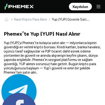
Kaydolun
Nasıl Kripto Para Alınır
Yup (YUP) Güvenle Satın Alın ve Saklayın
Phemex’te Yup (YUP) Nasıl Alınır
Yup (YUP)’yi Phemex’te kolayca satın alın — milyonlarca kişinin
güvendiği en verimli kripto borsası. Kredi kartları, banka havalesi,
üçüncü taraf sağlayıcılar ve P2P ticaret dahil esnek ödeme
yöntemleri ile güvenli ve anında alışverişin keyfini çıkarın, dünya
çapında erişilebilir. Phemex’in sezgisel platformu ve sağlam
güvenliği, YUP alımını sorunsuz hale getirir. Bugün kripto para
yolculuğunuza başlayın — Yup’i güvenli ve emin bir şekilde
Phemex’ten satın alın.
Paylaş: