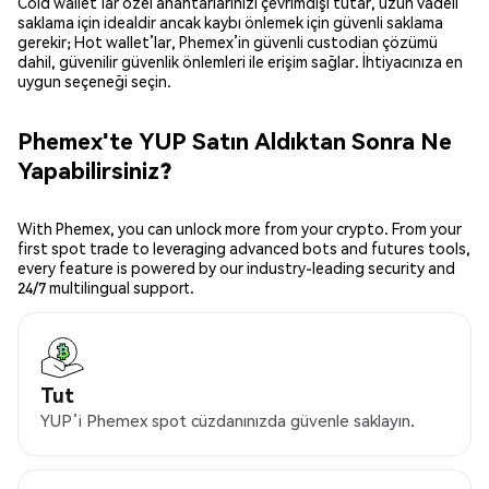
Cold wallet’lar özel anahtarlarınızı çevrimdışı tutar, uzun vadeli
saklama için idealdir ancak kaybı önlemek için güvenli saklama
gerekir; Hot wallet’lar, Phemex’in güvenli custodian çözümü
dahil, güvenilir güvenlik önlemleri ile erişim sağlar. İhtiyacınıza en
uygun seçeneği seçin.
Phemex'te YUP Satın Aldıktan Sonra Ne
Yapabilirsiniz?
With Phemex, you can unlock more from your crypto. From your
first spot trade to leveraging advanced bots and futures tools,
every feature is powered by our industry-leading security and
24/7 multilingual support.
Tut
YUP’i Phemex spot cüzdanınızda güvenle saklayın.