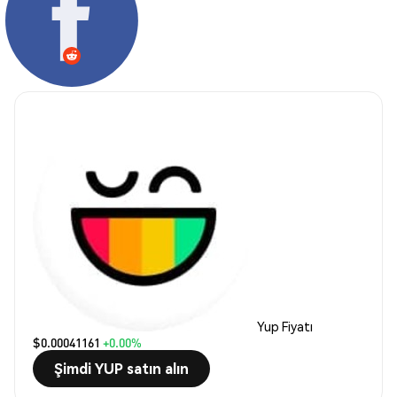
Yup Fiyatı
$0.00041161
+0.00%
Şimdi YUP satın alın