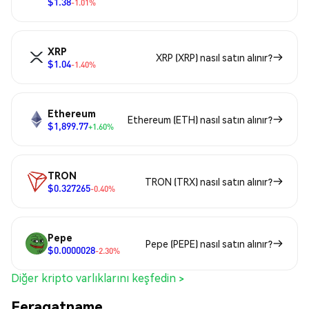
$1.38
-1.01%
XRP
XRP (XRP) nasıl satın alınır?
$1.04
-1.40%
Ethereum
Ethereum (ETH) nasıl satın alınır?
$1,899.77
+1.60%
TRON
TRON (TRX) nasıl satın alınır?
$0.327265
-0.40%
Pepe
Pepe (PEPE) nasıl satın alınır?
$0.0000028
-2.30%
Diğer kripto varlıklarını keşfedin >
Feragatname