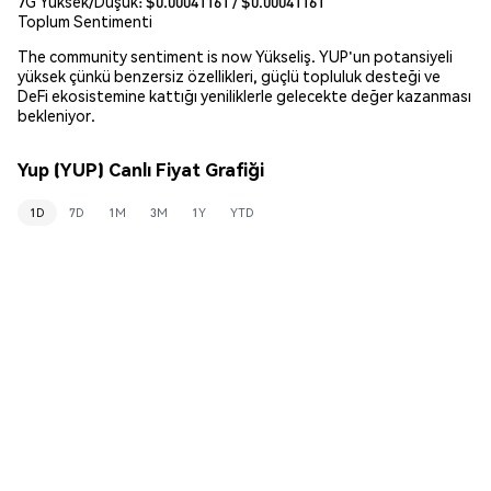
7G Yüksek/Düşük: $
0.00041161
/ $
0.00041161
Toplum Sentimenti
The community sentiment is now Yükseliş. YUP'un potansiyeli
yüksek çünkü benzersiz özellikleri, güçlü topluluk desteği ve
DeFi ekosistemine kattığı yeniliklerle gelecekte değer kazanması
bekleniyor.
Yup (YUP) Canlı Fiyat Grafiği
1D
7D
1M
3M
1Y
YTD