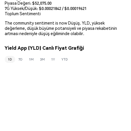
Piyasa Değeri:
$52,075.00
7G Yüksek/Düşük: $
0.00021842
/ $
0.00019621
Toplum Sentimenti
The community sentiment is now Düşüş. YLD, yüksek
değerleme, düşük büyüme potansiyeli ve piyasa rekabetinin
artması nedeniyle düşüş eğiliminde olabilir.
Yield App (YLD) Canlı Fiyat Grafiği
1D
7D
1M
3M
1Y
YTD