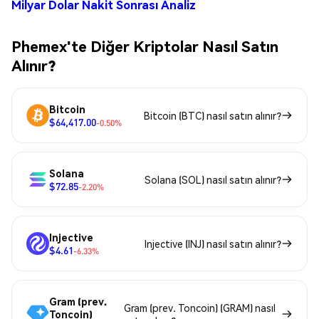
Milyar Dolar Nakit Sonrası Analiz
Phemex'te Diğer Kriptolar Nasıl Satın
Alınır?
Bitcoin
Bitcoin (BTC) nasıl satın alınır?
$64,417.00
-0.50%
Solana
Solana (SOL) nasıl satın alınır?
$72.85
-2.20%
Injective
Injective (INJ) nasıl satın alınır?
$4.61
-6.33%
Gram (prev.
Gram (prev. Toncoin) (GRAM) nasıl
Toncoin)