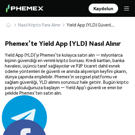
Kaydolun
Nasıl Kripto Para Alınır
Yield App (YLD) Güvenle Satın Alın ve Saklayın
Phemex’te Yield App (YLD) Nasıl Alınır
Yield App (YLD)’yi Phemex’te kolayca satın alın — milyonlarca
kişinin güvendiği en verimli kripto borsası. Kredi kartları, banka
havalesi, üçüncü taraf sağlayıcılar ve P2P ticaret dahil esnek
ödeme yöntemleri ile güvenli ve anında alışverişin keyfini çıkarın,
dünya çapında erişilebilir. Phemex’in sezgisel platformu ve
sağlam güvenliği, YLD alımını sorunsuz hale getirir. Bugün kripto
para yolculuğunuza başlayın — Yield App’i güvenli ve emin bir
şekilde Phemex’ten satın alın.
Paylaş: