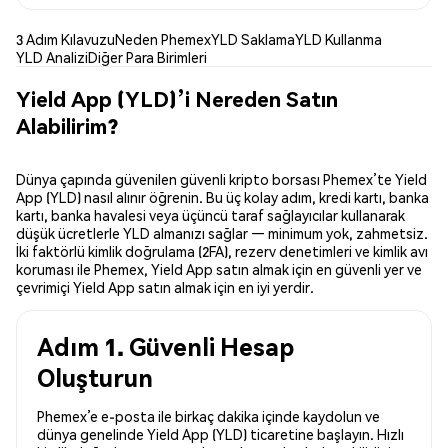
3 Adım Kılavuzu
Neden Phemex
YLD Saklama
YLD Kullanma
YLD Analizi
Diğer Para Birimleri
Yield App (YLD)’i Nereden Satın
Alabilirim?
Dünya çapında güvenilen güvenli kripto borsası Phemex’te Yield
App (YLD) nasıl alınır öğrenin. Bu üç kolay adım, kredi kartı, banka
kartı, banka havalesi veya üçüncü taraf sağlayıcılar kullanarak
düşük ücretlerle YLD almanızı sağlar — minimum yok, zahmetsiz.
İki faktörlü kimlik doğrulama (2FA), rezerv denetimleri ve kimlik avı
koruması ile Phemex, Yield App satın almak için en güvenli yer ve
çevrimiçi Yield App satın almak için en iyi yerdir.
Adım 1. Güvenli Hesap
Oluşturun
Phemex’e e-posta ile birkaç dakika içinde kaydolun ve
dünya genelinde Yield App (YLD) ticaretine başlayın. Hızlı