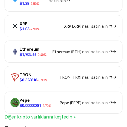
satın alınır?
$1.38
-2.50%
XRP
XRP (XRP) nasıl satın alınır?
$1.03
-2.90%
Ethereum
Ethereum (ETH) nasıl satın alınır?
$1,905.66
-0.40%
TRON
TRON (TRX) nasıl satın alınır?
$0.326818
-0.30%
Pepe
Pepe (PEPE) nasıl satın alınır?
$0.00000281
-2.70%
Diğer kripto varlıklarını keşfedin >