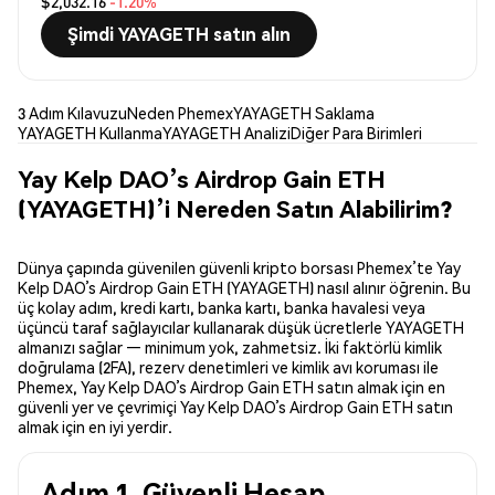
$2,032.16
-1.20%
Şimdi YAYAGETH satın alın
3 Adım Kılavuzu
Neden Phemex
YAYAGETH Saklama
YAYAGETH Kullanma
YAYAGETH Analizi
Diğer Para Birimleri
Yay Kelp DAO’s Airdrop Gain ETH
(YAYAGETH)’i Nereden Satın Alabilirim?
Dünya çapında güvenilen güvenli kripto borsası Phemex’te Yay
Kelp DAO’s Airdrop Gain ETH (YAYAGETH) nasıl alınır öğrenin. Bu
üç kolay adım, kredi kartı, banka kartı, banka havalesi veya
üçüncü taraf sağlayıcılar kullanarak düşük ücretlerle YAYAGETH
almanızı sağlar — minimum yok, zahmetsiz. İki faktörlü kimlik
doğrulama (2FA), rezerv denetimleri ve kimlik avı koruması ile
Phemex, Yay Kelp DAO’s Airdrop Gain ETH satın almak için en
güvenli yer ve çevrimiçi Yay Kelp DAO’s Airdrop Gain ETH satın
almak için en iyi yerdir.
Adım 1. Güvenli Hesap