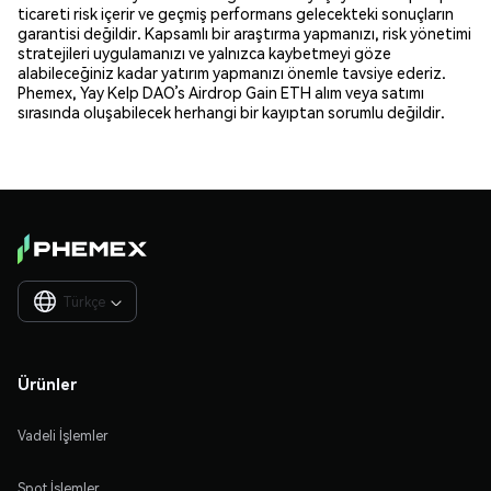
ticareti risk içerir ve geçmiş performans gelecekteki sonuçların
garantisi değildir. Kapsamlı bir araştırma yapmanızı, risk yönetimi
stratejileri uygulamanızı ve yalnızca kaybetmeyi göze
alabileceğiniz kadar yatırım yapmanızı önemle tavsiye ederiz.
Phemex, Yay Kelp DAO’s Airdrop Gain ETH alım veya satımı
sırasında oluşabilecek herhangi bir kayıptan sorumlu değildir.
Türkçe

Ürünler
Vadeli İşlemler
Spot İşlemler