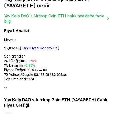
(YAYAGETH) nedir
Yay Kelp DAO’s Airdrop Gain ETH hakkında daha fazla
bilgi
Fiyat Analizi
Mevcut
$2,032.16
(
Canlı Fiyatı Kontrol Et
)
Son trendler
24H Değişim:
-1.20%
7G Değişim:
+0.90%
Piyasa Değeri:
$253,294.00
7G Yüksek/Düşük: $
3,158.08
/ $
2,005.46
Toplum Sentimenti
--
Yay Kelp DAO’s Airdrop Gain ETH (YAYAGETH) Canlı
Fiyat Grafiği