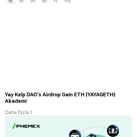
1D
7D
1M
3M
1Y
YTD
Yay Kelp DAO’s Airdrop Gain ETH (YAYAGETH)
Akademi
Daha Fazla