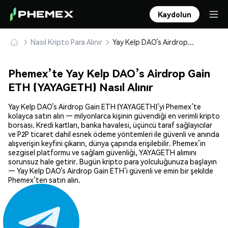
Kaydolun
Nasıl Kripto Para Alınır
Yay Kelp DAO’s Airdrop Gain ETH (YAYAGETH) Güvenle Satın Alın ve Saklayın
Phemex’te Yay Kelp DAO’s Airdrop Gain
ETH (YAYAGETH) Nasıl Alınır
Yay Kelp DAO’s Airdrop Gain ETH (YAYAGETH)’yi Phemex’te
kolayca satın alın — milyonlarca kişinin güvendiği en verimli kripto
borsası. Kredi kartları, banka havalesi, üçüncü taraf sağlayıcılar
ve P2P ticaret dahil esnek ödeme yöntemleri ile güvenli ve anında
alışverişin keyfini çıkarın, dünya çapında erişilebilir. Phemex’in
sezgisel platformu ve sağlam güvenliği, YAYAGETH alımını
sorunsuz hale getirir. Bugün kripto para yolculuğunuza başlayın
— Yay Kelp DAO’s Airdrop Gain ETH’i güvenli ve emin bir şekilde
Phemex’ten satın alın.