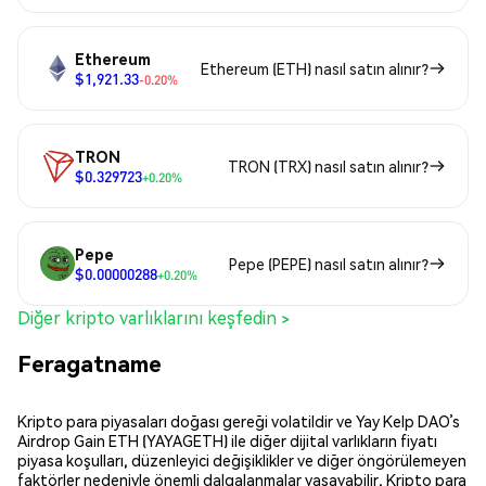
Ethereum
Ethereum (ETH) nasıl satın alınır?
$1,921.33
-0.20%
TRON
TRON (TRX) nasıl satın alınır?
$0.329723
+0.20%
Pepe
Pepe (PEPE) nasıl satın alınır?
$0.00000288
+0.20%
Diğer kripto varlıklarını keşfedin >
Feragatname
Kripto para piyasaları doğası gereği volatildir ve Yay Kelp DAO’s
Airdrop Gain ETH (YAYAGETH) ile diğer dijital varlıkların fiyatı
piyasa koşulları, düzenleyici değişiklikler ve diğer öngörülemeyen
faktörler nedeniyle önemli dalgalanmalar yaşayabilir. Kripto para