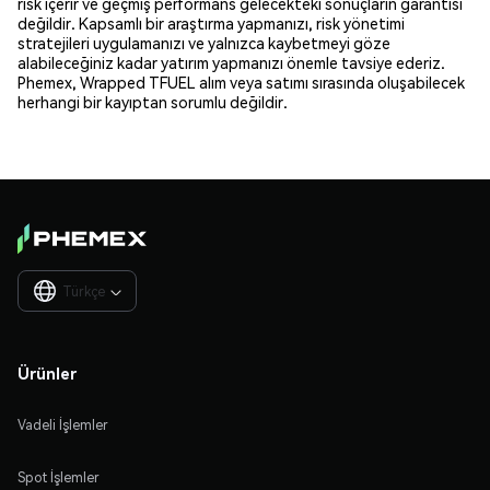
risk içerir ve geçmiş performans gelecekteki sonuçların garantisi
değildir. Kapsamlı bir araştırma yapmanızı, risk yönetimi
stratejileri uygulamanızı ve yalnızca kaybetmeyi göze
alabileceğiniz kadar yatırım yapmanızı önemle tavsiye ederiz.
Phemex, Wrapped TFUEL alım veya satımı sırasında oluşabilecek
herhangi bir kayıptan sorumlu değildir.
Türkçe

Ürünler
Vadeli İşlemler
Spot İşlemler