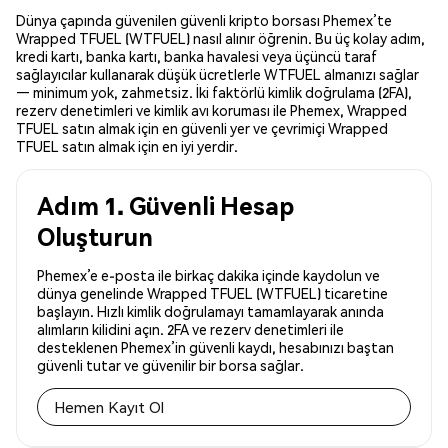
Dünya çapında güvenilen güvenli kripto borsası Phemex’te
Wrapped TFUEL (WTFUEL) nasıl alınır öğrenin. Bu üç kolay adım,
kredi kartı, banka kartı, banka havalesi veya üçüncü taraf
sağlayıcılar kullanarak düşük ücretlerle WTFUEL almanızı sağlar
— minimum yok, zahmetsiz. İki faktörlü kimlik doğrulama (2FA),
rezerv denetimleri ve kimlik avı koruması ile Phemex, Wrapped
TFUEL satın almak için en güvenli yer ve çevrimiçi Wrapped
TFUEL satın almak için en iyi yerdir.
Adım 1. Güvenli Hesap
Oluşturun
Phemex’e e-posta ile birkaç dakika içinde kaydolun ve
dünya genelinde Wrapped TFUEL (WTFUEL) ticaretine
başlayın. Hızlı kimlik doğrulamayı tamamlayarak anında
alımların kilidini açın. 2FA ve rezerv denetimleri ile
desteklenen Phemex’in güvenli kaydı, hesabınızı baştan
güvenli tutar ve güvenilir bir borsa sağlar.
Hemen Kayıt Ol