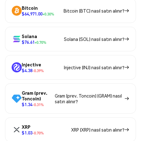
Bitcoin
Bitcoin (BTC) nasıl satın alınır?
$64,971.00
+0.30%
Solana
Solana (SOL) nasıl satın alınır?
$76.61
+0.70%
Injective
Injective (INJ) nasıl satın alınır?
$4.38
-0.39%
Gram (prev.
Gram (prev. Toncoin) (GRAM) nasıl
Toncoin)
satın alınır?
$1.34
-0.31%
XRP
XRP (XRP) nasıl satın alınır?
$1.03
-0.70%