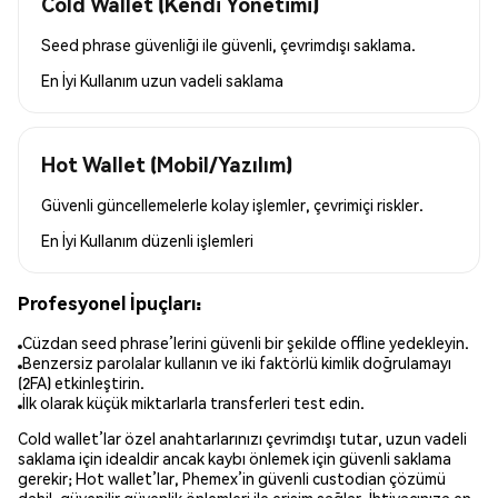
Cold Wallet (Kendi Yönetimi)
Seed phrase güvenliği ile güvenli, çevrimdışı saklama.
En İyi Kullanım
uzun vadeli saklama
Hot Wallet (Mobil/Yazılım)
Güvenli güncellemelerle kolay işlemler, çevrimiçi riskler.
En İyi Kullanım
düzenli işlemleri
Profesyonel İpuçları:
Cüzdan seed phrase’lerini güvenli bir şekilde offline yedekleyin.
Benzersiz parolalar kullanın ve iki faktörlü kimlik doğrulamayı
(2FA) etkinleştirin.
İlk olarak küçük miktarlarla transferleri test edin.
Cold wallet’lar özel anahtarlarınızı çevrimdışı tutar, uzun vadeli
saklama için idealdir ancak kaybı önlemek için güvenli saklama
gerekir; Hot wallet’lar, Phemex’in güvenli custodian çözümü