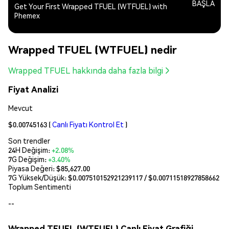
BAŞLA
Get Your First Wrapped TFUEL (WTFUEL) with
Phemex
Wrapped TFUEL (WTFUEL) nedir
Wrapped TFUEL hakkında daha fazla bilgi
Fiyat Analizi
Mevcut
$0.00745163
(
Canlı Fiyatı Kontrol Et
)
Son trendler
24H Değişim:
+2.08%
7G Değişim:
+3.40%
Piyasa Değeri:
$85,627.00
7G Yüksek/Düşük: $
0.007510152921239117
/ $
0.00711518927858662
Toplum Sentimenti
--
Wrapped TFUEL (WTFUEL) Canlı Fiyat Grafiği