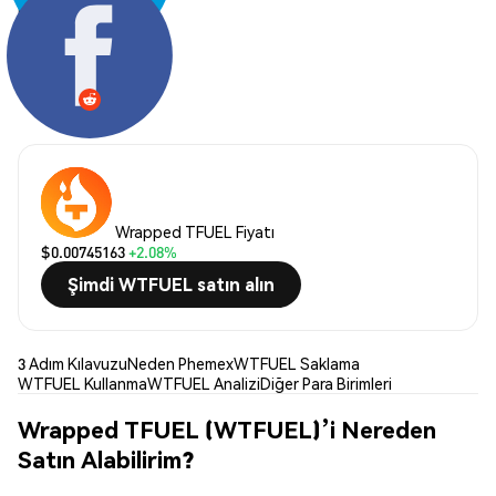
Paylaş:
Wrapped TFUEL Fiyatı
$0.00745163
+2.08%
Şimdi WTFUEL satın alın
3 Adım Kılavuzu
Neden Phemex
WTFUEL Saklama
WTFUEL Kullanma
WTFUEL Analizi
Diğer Para Birimleri
Wrapped TFUEL (WTFUEL)’i Nereden
Satın Alabilirim?