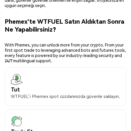
dahil, güvenilir güvenlik önlemleri ile erişim sağlar. İhtiyacınıza en
uygun seçeneği seçin.
Phemex'te WTFUEL Satın Aldıktan Sonra
Ne Yapabilirsiniz?
With Phemex, you can unlock more from your crypto. From your
first spot trade to leveraging advanced bots and futures tools,
every feature is powered by our industry-leading security and
24/7 multilingual support.
Tut
WTFUEL’i Phemex spot cüzdanınızda güvenle saklayın.