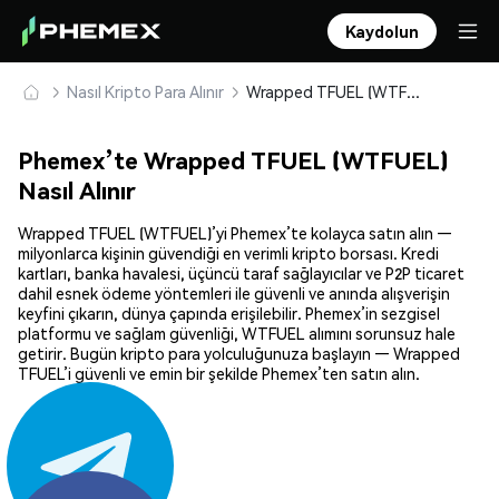
Kaydolun
Nasıl Kripto Para Alınır
Wrapped TFUEL (WTFUEL) Güvenle Satın Alın ve Saklayın
Phemex’te Wrapped TFUEL (WTFUEL)
Nasıl Alınır
Wrapped TFUEL (WTFUEL)’yi Phemex’te kolayca satın alın —
milyonlarca kişinin güvendiği en verimli kripto borsası. Kredi
kartları, banka havalesi, üçüncü taraf sağlayıcılar ve P2P ticaret
dahil esnek ödeme yöntemleri ile güvenli ve anında alışverişin
keyfini çıkarın, dünya çapında erişilebilir. Phemex’in sezgisel
platformu ve sağlam güvenliği, WTFUEL alımını sorunsuz hale
getirir. Bugün kripto para yolculuğunuza başlayın — Wrapped
TFUEL’i güvenli ve emin bir şekilde Phemex’ten satın alın.