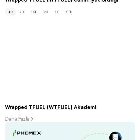
1D
7D
1M
3M
1Y
YTD
Wrapped TFUEL (WTFUEL) Akademi
Daha Fazla