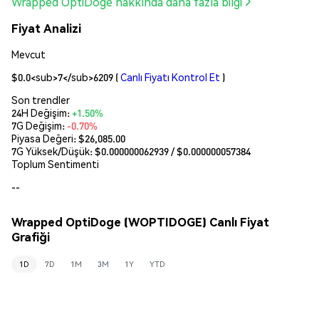
Wrapped OptiDoge hakkında daha fazla bilgi
Fiyat Analizi
Mevcut
$0.0<sub>7</sub>6209
(
Canlı Fiyatı Kontrol Et
)
Son trendler
24H Değişim:
+1.50%
7G Değişim:
-0.70%
Piyasa Değeri:
$26,085.00
7G Yüksek/Düşük: $
0.000000062939
/ $
0.000000057384
Toplum Sentimenti
--
Wrapped OptiDoge (WOPTIDOGE) Canlı Fiyat
Grafiği
1D
7D
1M
3M
1Y
YTD