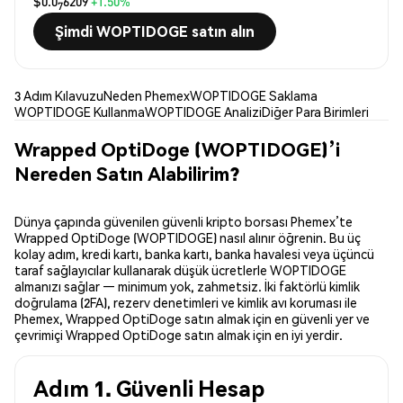
$0.0
6209
+1.50%
7
Şimdi WOPTIDOGE satın alın
3 Adım Kılavuzu
Neden Phemex
WOPTIDOGE Saklama
WOPTIDOGE Kullanma
WOPTIDOGE Analizi
Diğer Para Birimleri
Wrapped OptiDoge (WOPTIDOGE)’i
Nereden Satın Alabilirim?
Dünya çapında güvenilen güvenli kripto borsası Phemex’te
Wrapped OptiDoge (WOPTIDOGE) nasıl alınır öğrenin. Bu üç
kolay adım, kredi kartı, banka kartı, banka havalesi veya üçüncü
taraf sağlayıcılar kullanarak düşük ücretlerle WOPTIDOGE
almanızı sağlar — minimum yok, zahmetsiz. İki faktörlü kimlik
doğrulama (2FA), rezerv denetimleri ve kimlik avı koruması ile
Phemex, Wrapped OptiDoge satın almak için en güvenli yer ve
çevrimiçi Wrapped OptiDoge satın almak için en iyi yerdir.
Adım 1. Güvenli Hesap