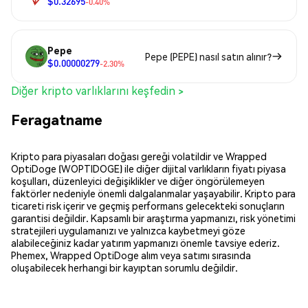
$0.32695
-0.40%
Pepe
Pepe (PEPE) nasıl satın alınır?
$0.00000279
-2.30%
Diğer kripto varlıklarını keşfedin >
Feragatname
Kripto para piyasaları doğası gereği volatildir ve Wrapped
OptiDoge (WOPTIDOGE) ile diğer dijital varlıkların fiyatı piyasa
koşulları, düzenleyici değişiklikler ve diğer öngörülemeyen
faktörler nedeniyle önemli dalgalanmalar yaşayabilir. Kripto para
ticareti risk içerir ve geçmiş performans gelecekteki sonuçların
garantisi değildir. Kapsamlı bir araştırma yapmanızı, risk yönetimi
stratejileri uygulamanızı ve yalnızca kaybetmeyi göze
alabileceğiniz kadar yatırım yapmanızı önemle tavsiye ederiz.
Phemex, Wrapped OptiDoge alım veya satımı sırasında
oluşabilecek herhangi bir kayıptan sorumlu değildir.