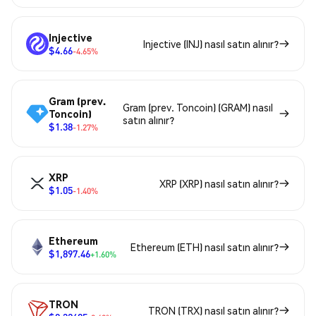
Injective
Injective (INJ) nasıl satın alınır?
$4.66
-4.65%
Gram (prev.
Gram (prev. Toncoin) (GRAM) nasıl
Toncoin)
satın alınır?
$1.38
-1.27%
XRP
XRP (XRP) nasıl satın alınır?
$1.05
-1.40%
Ethereum
Ethereum (ETH) nasıl satın alınır?
$1,897.46
+1.60%
TRON
TRON (TRX) nasıl satın alınır?