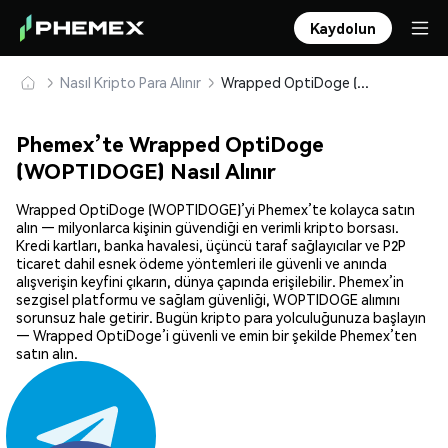
Kaydolun
Nasıl Kripto Para Alınır
Wrapped OptiDoge (WOPTIDOGE) Güvenle Satın Alın ve Saklayın
Phemex’te Wrapped OptiDoge
(WOPTIDOGE) Nasıl Alınır
Wrapped OptiDoge (WOPTIDOGE)’yi Phemex’te kolayca satın
alın — milyonlarca kişinin güvendiği en verimli kripto borsası.
Kredi kartları, banka havalesi, üçüncü taraf sağlayıcılar ve P2P
ticaret dahil esnek ödeme yöntemleri ile güvenli ve anında
alışverişin keyfini çıkarın, dünya çapında erişilebilir. Phemex’in
sezgisel platformu ve sağlam güvenliği, WOPTIDOGE alımını
sorunsuz hale getirir. Bugün kripto para yolculuğunuza başlayın
— Wrapped OptiDoge’i güvenli ve emin bir şekilde Phemex’ten
satın alın.