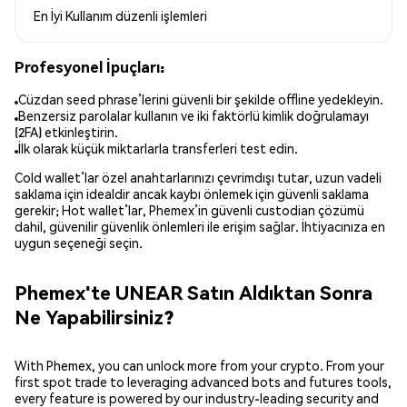
En İyi Kullanım
düzenli işlemleri
Profesyonel İpuçları:
Cüzdan seed phrase’lerini güvenli bir şekilde offline yedekleyin.
Benzersiz parolalar kullanın ve iki faktörlü kimlik doğrulamayı
(2FA) etkinleştirin.
İlk olarak küçük miktarlarla transferleri test edin.
Cold wallet’lar özel anahtarlarınızı çevrimdışı tutar, uzun vadeli
saklama için idealdir ancak kaybı önlemek için güvenli saklama
gerekir; Hot wallet’lar, Phemex’in güvenli custodian çözümü
dahil, güvenilir güvenlik önlemleri ile erişim sağlar. İhtiyacınıza en
uygun seçeneği seçin.
Phemex'te UNEAR Satın Aldıktan Sonra
Ne Yapabilirsiniz?
With Phemex, you can unlock more from your crypto. From your
first spot trade to leveraging advanced bots and futures tools,
every feature is powered by our industry-leading security and