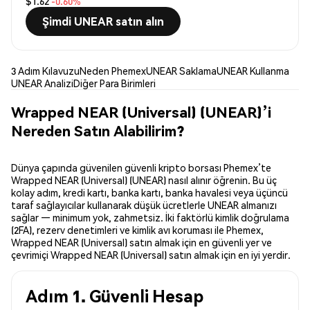
$1.62
-0.60%
Şimdi UNEAR satın alın
3 Adım Kılavuzu
Neden Phemex
UNEAR Saklama
UNEAR Kullanma
UNEAR Analizi
Diğer Para Birimleri
Wrapped NEAR (Universal) (UNEAR)’i
Nereden Satın Alabilirim?
Dünya çapında güvenilen güvenli kripto borsası Phemex’te
Wrapped NEAR (Universal) (UNEAR) nasıl alınır öğrenin. Bu üç
kolay adım, kredi kartı, banka kartı, banka havalesi veya üçüncü
taraf sağlayıcılar kullanarak düşük ücretlerle UNEAR almanızı
sağlar — minimum yok, zahmetsiz. İki faktörlü kimlik doğrulama
(2FA), rezerv denetimleri ve kimlik avı koruması ile Phemex,
Wrapped NEAR (Universal) satın almak için en güvenli yer ve
çevrimiçi Wrapped NEAR (Universal) satın almak için en iyi yerdir.
Adım 1. Güvenli Hesap