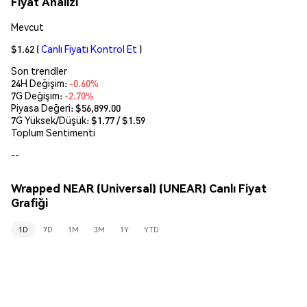
Fiyat Analizi
Mevcut
$1.62
(
Canlı Fiyatı Kontrol Et
)
Son trendler
24H Değişim:
-0.60%
7G Değişim:
-2.70%
Piyasa Değeri:
$56,899.00
7G Yüksek/Düşük: $
1.77
/ $
1.59
Toplum Sentimenti
--
Wrapped NEAR (Universal) (UNEAR) Canlı Fiyat
Grafiği
1D
7D
1M
3M
1Y
YTD