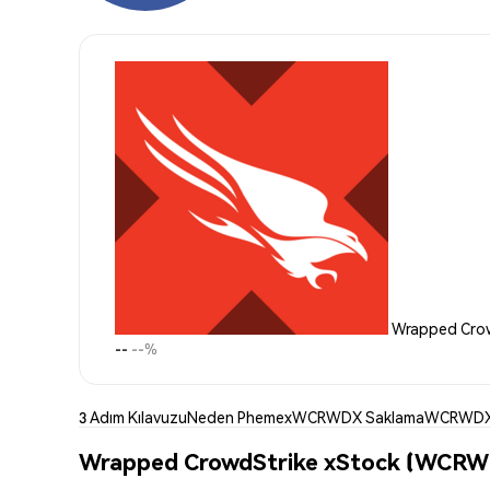
Wrapped Crow
--
--%
3 Adım Kılavuzu
Neden Phemex
WCRWDX Saklama
WCRWDX 
Wrapped CrowdStrike xStock (WCRWDX