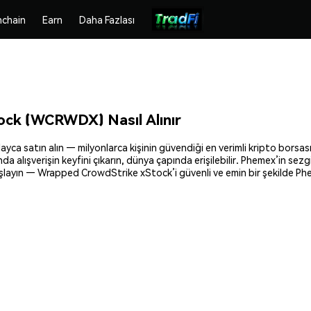
chain
Earn
Daha Fazlası
ck (WCRWDX) Nasıl Alınır
atın alın — milyonlarca kişinin güvendiği en verimli kripto borsası. K
nda alışverişin keyfini çıkarın, dünya çapında erişilebilir. Phemex’in s
şlayın — Wrapped CrowdStrike xStock’i güvenli ve emin bir şekilde Phe