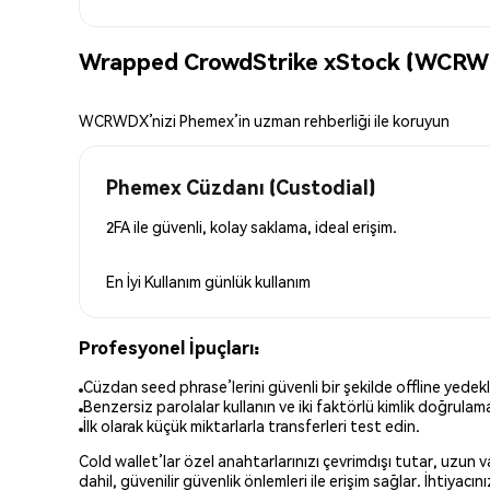
Wrapped CrowdStrike xStock (WCRWD
WCRWDX’nizi Phemex’in uzman rehberliği ile koruyun
Phemex Cüzdanı (Custodial)
2FA ile güvenli, kolay saklama, ideal erişim.
En İyi Kullanım
günlük kullanım
Profesyonel İpuçları:
Cüzdan seed phrase’lerini güvenli bir şekilde offline yedekl
Benzersiz parolalar kullanın ve iki faktörlü kimlik doğrulamay
İlk olarak küçük miktarlarla transferleri test edin.
Cold wallet’lar özel anahtarlarınızı çevrimdışı tutar, uzun
dahil, güvenilir güvenlik önlemleri ile erişim sağlar. İhtiyac