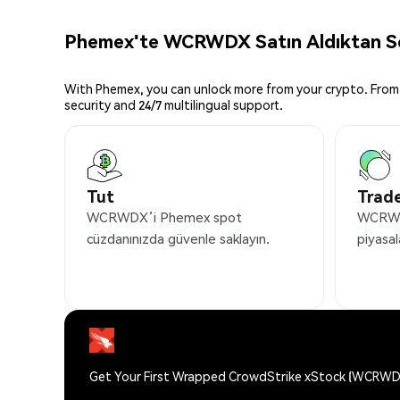
Phemex'te WCRWDX Satın Aldıktan Son
With Phemex, you can unlock more from your crypto. From 
security and 24/7 multilingual support.
Tut
Trade
WCRWDX’i Phemex spot
WCRWDX
cüzdanınızda güvenle saklayın.
piyasal
Get Your First Wrapped CrowdStrike xStock (WCRWD