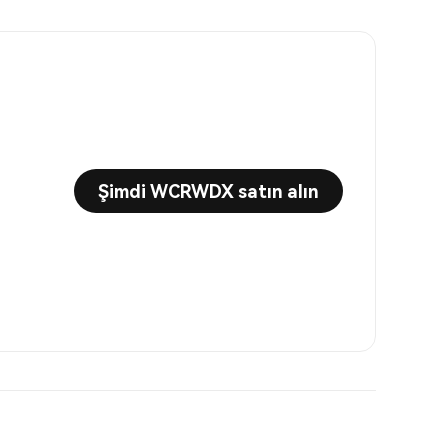
Şimdi WCRWDX satın alın