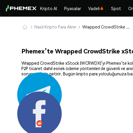
Kripto Al
Piyasalar
Vadeli
Spot
On
Nasıl Kripto Para Alınır
Wrapped CrowdStrike xStock (WCRWDX) Güvenle Satın Alın ve Saklayın
Phemex’te Wrapped CrowdStrike xSto
Wrapped CrowdStrike xStock (WCRWDX)’yi Phemex’te kolayca s
P2P ticaret dahil esnek ödeme yöntemleri ile güvenli ve anı
sorunsuz hale getirir. Bugün kripto para yolculuğunuza ba
Paylaş: