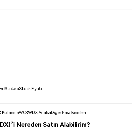
dStrike xStock Fiyatı
Kullanma
WCRWDX Analizi
Diğer Para Birimleri
)’i Nereden Satın Alabilirim?