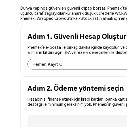
Dünya çapında güvenilen güvenli kripto borsası Phemex’te 
üçüncü taraf sağlayıcılar kullanarak düşük ücretlerle WCRWD
Phemex, Wrapped CrowdStrike xStock satın almak için en güv
Adım 1. Güvenli Hesap Oluştu
Phemex’e e-posta ile birkaç dakika içinde kaydolun v
alımların kilidini açın. 2FA ve rezerv denetimleri ile de
Hemen Kayıt Ol
Adım 2. Ödeme yöntemi seçin
Hesabınızı finanse etmek için kredi kartları, banka kartl
desteği ile minimum gereksinim yok. Phemex’in güvenli 