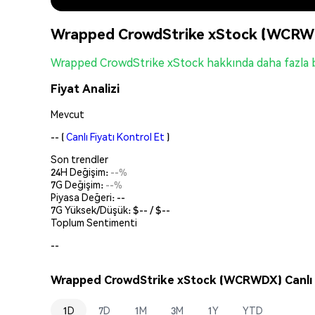
Wrapped CrowdStrike xStock (WCRW
Wrapped CrowdStrike xStock hakkında daha fazla b
Fiyat Analizi
Mevcut
--
(
Canlı Fiyatı Kontrol Et
)
Son trendler
24H Değişim:
--%
7G Değişim:
--%
Piyasa Değeri:
--
7G Yüksek/Düşük: $
--
/ $
--
Toplum Sentimenti
--
Wrapped CrowdStrike xStock (WCRWDX) Canlı F
1D
7D
1M
3M
1Y
YTD