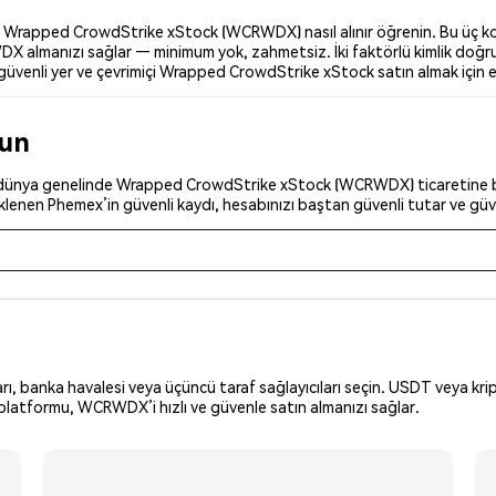
Wrapped CrowdStrike xStock (WCRWDX) nasıl alınır öğrenin. Bu üç kolay
X almanızı sağlar — minimum yok, zahmetsiz. İki faktörlü kimlik doğrula
enli yer ve çevrimiçi Wrapped CrowdStrike xStock satın almak için en 
run
e dünya genelinde Wrapped CrowdStrike xStock (WCRWDX) ticaretine ba
steklenen Phemex’in güvenli kaydı, hesabınızı baştan güvenli tutar ve güve
arı, banka havalesi veya üçüncü taraf sağlayıcıları seçin. USDT veya krip
platformu, WCRWDX’i hızlı ve güvenle satın almanızı sağlar.