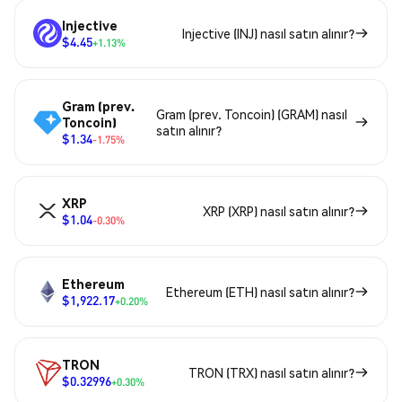
Injective
Injective (INJ) nasıl satın alınır?
$4.45
+1.13%
Gram (prev.
Gram (prev. Toncoin) (GRAM) nasıl
Toncoin)
satın alınır?
$1.34
-1.75%
XRP
XRP (XRP) nasıl satın alınır?
$1.04
-0.30%
Ethereum
Ethereum (ETH) nasıl satın alınır?
$1,922.17
+0.20%
TRON
TRON (TRX) nasıl satın alınır?
$0.32996
+0.30%