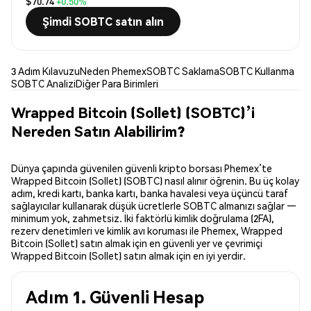
$70.74
+0.50%
Şimdi SOBTC satın alın
3 Adım Kılavuzu
Neden Phemex
SOBTC Saklama
SOBTC Kullanma
SOBTC Analizi
Diğer Para Birimleri
Wrapped Bitcoin (Sollet) (SOBTC)’i
Nereden Satın Alabilirim?
Dünya çapında güvenilen güvenli kripto borsası Phemex’te
Wrapped Bitcoin (Sollet) (SOBTC) nasıl alınır öğrenin. Bu üç kolay
adım, kredi kartı, banka kartı, banka havalesi veya üçüncü taraf
sağlayıcılar kullanarak düşük ücretlerle SOBTC almanızı sağlar —
minimum yok, zahmetsiz. İki faktörlü kimlik doğrulama (2FA),
rezerv denetimleri ve kimlik avı koruması ile Phemex, Wrapped
Bitcoin (Sollet) satın almak için en güvenli yer ve çevrimiçi
Wrapped Bitcoin (Sollet) satın almak için en iyi yerdir.
Adım 1. Güvenli Hesap