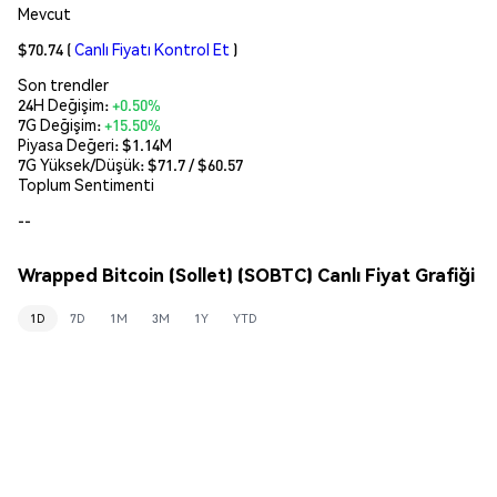
Mevcut
$70.74
(
Canlı Fiyatı Kontrol Et
)
Son trendler
24H Değişim:
+0.50%
7G Değişim:
+15.50%
Piyasa Değeri:
$1.14M
7G Yüksek/Düşük: $
71.7
/ $
60.57
Toplum Sentimenti
--
Wrapped Bitcoin (Sollet) (SOBTC) Canlı Fiyat Grafiği
1D
7D
1M
3M
1Y
YTD