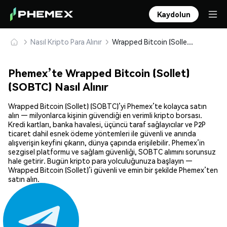
Kaydolun
Nasıl Kripto Para Alınır
Wrapped Bitcoin (Sollet) (SOBTC) Güvenle Satın Alın ve Saklayın
Phemex’te Wrapped Bitcoin (Sollet)
(SOBTC) Nasıl Alınır
Wrapped Bitcoin (Sollet) (SOBTC)’yi Phemex’te kolayca satın
alın — milyonlarca kişinin güvendiği en verimli kripto borsası.
Kredi kartları, banka havalesi, üçüncü taraf sağlayıcılar ve P2P
ticaret dahil esnek ödeme yöntemleri ile güvenli ve anında
alışverişin keyfini çıkarın, dünya çapında erişilebilir. Phemex’in
sezgisel platformu ve sağlam güvenliği, SOBTC alımını sorunsuz
hale getirir. Bugün kripto para yolculuğunuza başlayın —
Wrapped Bitcoin (Sollet)’i güvenli ve emin bir şekilde Phemex’ten
satın alın.