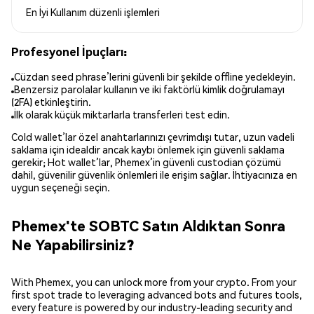
En İyi Kullanım
düzenli işlemleri
Profesyonel İpuçları:
Cüzdan seed phrase’lerini güvenli bir şekilde offline yedekleyin.
Benzersiz parolalar kullanın ve iki faktörlü kimlik doğrulamayı
(2FA) etkinleştirin.
İlk olarak küçük miktarlarla transferleri test edin.
Cold wallet’lar özel anahtarlarınızı çevrimdışı tutar, uzun vadeli
saklama için idealdir ancak kaybı önlemek için güvenli saklama
gerekir; Hot wallet’lar, Phemex’in güvenli custodian çözümü
dahil, güvenilir güvenlik önlemleri ile erişim sağlar. İhtiyacınıza en
uygun seçeneği seçin.
Phemex'te SOBTC Satın Aldıktan Sonra
Ne Yapabilirsiniz?
With Phemex, you can unlock more from your crypto. From your
first spot trade to leveraging advanced bots and futures tools,
every feature is powered by our industry-leading security and