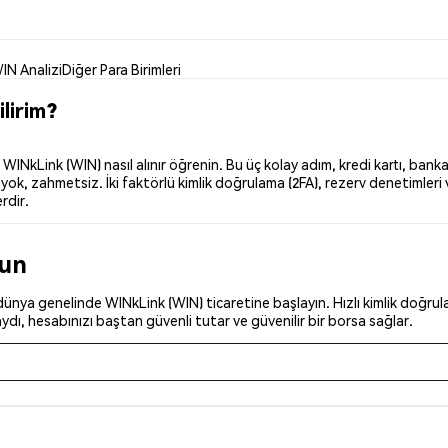
IN Analizi
Diğer Para Birimleri
lirim?
NkLink (WIN) nasıl alınır öğrenin. Bu üç kolay adım, kredi kartı, banka 
ok, zahmetsiz. İki faktörlü kimlik doğrulama (2FA), rezerv denetimleri v
rdir.
run
ünya genelinde WINkLink (WIN) ticaretine başlayın. Hızlı kimlik doğrulam
dı, hesabınızı baştan güvenli tutar ve güvenilir bir borsa sağlar.