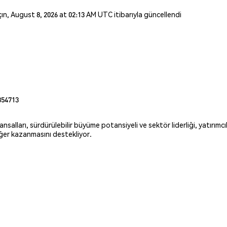
açın, August 8, 2026 at 02:13 AM UTC itibarıyla güncellendi
854713
lları, sürdürülebilir büyüme potansiyeli ve sektör liderliği, yatırımcıla
değer kazanmasını destekliyor.