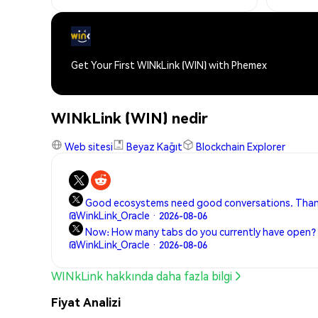
Get Your First WINkLink (WIN) with Phemex
WINkLink (WIN) nedir
Web sitesi
Beyaz Kağıt
Blockchain Explorer
Good ecosystems need good conversations. Than
@WinkLink_Oracle · 2026-08-06
Now: How many tabs do you currently have open? 
@WinkLink_Oracle · 2026-08-06
WINkLink hakkında daha fazla bilgi
Fiyat Analizi