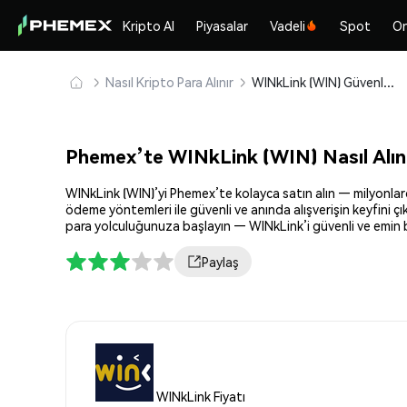
Kripto Al
Piyasalar
Vadeli
Spot
On
Nasıl Kripto Para Alınır
WINkLink (WIN) Güvenle Satın Alın ve Saklayın
Phemex’te WINkLink (WIN) Nasıl Alın
WINkLink (WIN)’yi Phemex’te kolayca satın alın — milyonlarca
ödeme yöntemleri ile güvenli ve anında alışverişin keyfini ç
para yolculuğunuza başlayın — WINkLink’i güvenli ve emin b
Paylaş
WINkLink Fiyatı