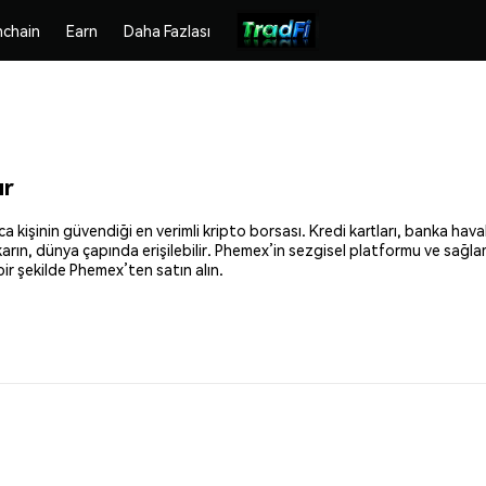
chain
Earn
Daha Fazlası
ır
 kişinin güvendiği en verimli kripto borsası. Kredi kartları, banka haval
ıkarın, dünya çapında erişilebilir. Phemex’in sezgisel platformu ve sağl
ir şekilde Phemex’ten satın alın.