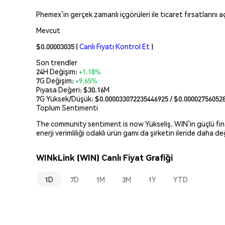
Phemex’in gerçek zamanlı içgörüleri ile ticaret fırsatlarını 
Mevcut
$0.00003035
(
Canlı Fiyatı Kontrol Et
)
Son trendler
24H Değişim:
+1.18%
7G Değişim:
+9.65%
Piyasa Değeri:
$30.16M
7G Yüksek/Düşük: $
0.000033072235446925
/ $
0.00002756052
Toplum Sentimenti
The community sentiment is now Yükseliş. WIN’in güçlü finansa
enerji verimliliği odaklı ürün gamı da şirketin ileride daha 
WINkLink (WIN) Canlı Fiyat Grafiği
1D
7D
1M
3M
1Y
YTD