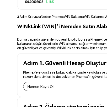
$0.00003035
+1.18%
3 Adım Kılavuzu
Neden Phemex
WIN Saklama
WIN Kullanma
W
WINkLink (WIN)’i Nereden Satın Alabi
Dünya çapında güvenilen güvenli kripto borsası Phemex’te WI
kullanarak düşük ücretlerle WIN almanızı sağlar — minimum y
en güvenli yer ve çevrimiçi WINkLink satın almak için en iyi ye
Adım 1. Güvenli Hesap Oluştu
Phemex’e e-posta ile birkaç dakika içinde kaydolun ve d
rezerv denetimleri ile desteklenen Phemex’in güvenli kay
Hemen Kayıt Ol
Adım 2. Ödeme yöntemi seçin