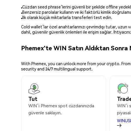
Cüzdan seed phrase’lerini güvenli bir şekilde offline yedekl
Benzersiz parolalar kullanın ve iki faktörlü kimlik doğrulamay
İlk olarak küçük miktarlarla transferleri test edin.
Cold wallet’lar özel anahtarlarınızı çevrimdışı tutar, uzun
dahil, güvenilir güvenlik önlemleri ile erişim sağlar. İhtiyac
Phemex'te WIN Satın Aldıktan Sonra N
With Phemex, you can unlock more from your crypto. From 
security and 24/7 multilingual support.
Tut
Trade
WIN’i Phemex spot cüzdanınızda
WIN’i s
güvenle saklayın.
piyasal
WINUS