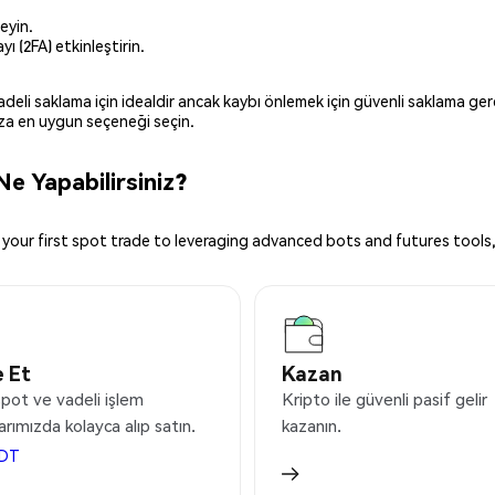
eyin.
ı (2FA) etkinleştirin.
 vadeli saklama için idealdir ancak kaybı önlemek için güvenli saklama g
ınıza en uygun seçeneği seçin.
e Yapabilirsiniz?
your first spot trade to leveraging advanced bots and futures tools,
 Et
Kazan
pot ve vadeli işlem
Kripto ile güvenli pasif gelir
arımızda kolayca alıp satın.
kazanın.
DT