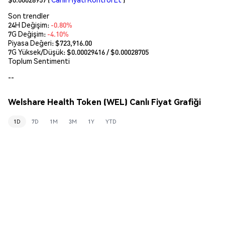
Son trendler
24H Değişim:
-0.80%
7G Değişim:
-4.10%
Piyasa Değeri:
$723,916.00
7G Yüksek/Düşük: $
0.00029416
/ $
0.00028705
Toplum Sentimenti
--
Welshare Health Token (WEL) Canlı Fiyat Grafiği
1D
7D
1M
3M
1Y
YTD