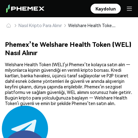
Kaydolun
Nasıl Kripto Para Alınır
Welshare Health Token (WEL) Güvenle Satın Alın ve Saklayın
Phemex’te Welshare Health Token (WEL)
Nasıl Alınır
Welshare Health Token (WEL)’yi Phemex’te kolayca satın alın —
milyonlarca kişinin güvendiği en verimli kripto borsası. Kredi
kartları, banka havalesi, üçüncü taraf sağlayıcılar ve P2P ticaret
dahil esnek ödeme yöntemleri ile güvenli ve anında alışverişin
keyfini çıkarın, dünya çapında erişilebilir. Phemex’in sezgisel
platformu ve sağlam güvenliği, WEL alımını sorunsuz hale getirir.
Bugün kripto para yolculuğunuza başlayın — Welshare Health
Token’i güvenli ve emin bir şekilde Phemex’ten satın alın.