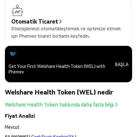
Otomatik Ticaret
Stratejilerinizi otomatikleştirmek ve optimize etmek
için Phemex ticaret botlarını keşfedin.
BAŞLA
Get Your First Welshare Health Token (WEL) with
Phemex
Welshare Health Token (WEL) nedir
Welshare Health Token hakkında daha fazla bilgi
Fiyat Analizi
Mevcut
$0.00028957
(
Canlı Fiyatı Kontrol Et
)