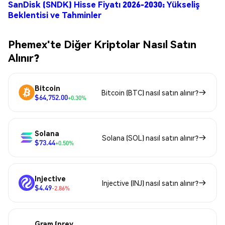
SanDisk (SNDK) Hisse Fiyatı 2026-2030: Yükseliş
Beklentisi ve Tahminler
Phemex'te Diğer Kriptolar Nasıl Satın
Alınır?
Bitcoin
Bitcoin (BTC) nasıl satın alınır?
$64,752.00
+0.30%
Solana
Solana (SOL) nasıl satın alınır?
$73.44
+0.50%
Injective
Injective (INJ) nasıl satın alınır?
$4.49
-2.86%
Gram (prev.