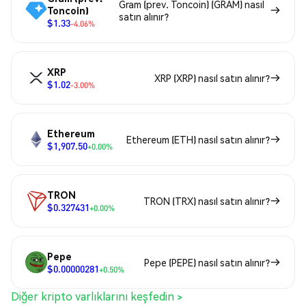
Gram (prev. Toncoin) (GRAM) nasıl
Toncoin)
satın alınır?
$1.33
-4.06%
XRP
XRP (XRP) nasıl satın alınır?
$1.02
-3.00%
Ethereum
Ethereum (ETH) nasıl satın alınır?
$1,907.50
+0.00%
TRON
TRON (TRX) nasıl satın alınır?
$0.327431
+0.00%
Pepe
Pepe (PEPE) nasıl satın alınır?
$0.00000281
+0.50%
Diğer kripto varlıklarını keşfedin >