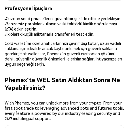
Profesyonel İpuçları:
Cüzdan seed phrase’lerini güvenli bir şekilde offline yedekleyin.
Benzersiz parolalar kullanın ve iki faktörlü kimlik doğrulamayı
(2FA) etkinleştirin.
İlk olarak küçük miktarlarla transferleri test edin.
Cold wallet’lar özel anahtarlarınızı çevrimdışı tutar, uzun vadeli
saklama için idealdir ancak kaybı önlemek için güvenli saklama
gerekir; Hot wallet’lar, Phemex’in güvenli custodian çözümü
dahil, güvenilir güvenlik önlemleri ile erişim sağlar. İhtiyacınıza en
uygun seçeneği seçin.
Phemex'te WEL Satın Aldıktan Sonra Ne
Yapabilirsiniz?
With Phemex, you can unlock more from your crypto. From your
first spot trade to leveraging advanced bots and futures tools,
every feature is powered by our industry-leading security and
24/7 multilingual support.