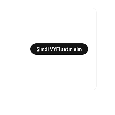
Şimdi VYFI satın alın