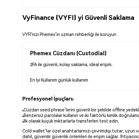
VyFinance (VYFI) yi Güvenli Saklama
VYFI’nizi Phemex’in uzman rehberliği ile koruyun
Phemex Cüzdanı (Custodial)
2FA ile güvenli, kolay saklama, ideal erişim.
En İyi Kullanım
günlük kullanım
Profesyonel İpuçları:
Cüzdan seed phrase’lerini güvenli bir şekilde offline yedekl
Benzersiz parolalar kullanın ve iki faktörlü kimlik doğrulamay
İlk olarak küçük miktarlarla transferleri test edin.
Cold wallet’lar özel anahtarlarınızı çevrimdışı tutar, uzun
dahil, güvenilir güvenlik önlemleri ile erişim sağlar. İhtiyac