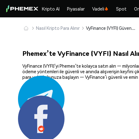
Kripto Al
Piyasalar
Vadeli
Spot
On
Nasıl Kripto Para Alınır
VyFinance (VYFI) Güvenle Satın Alın ve Saklayın
Phemex’te VyFinance (VYFI) Nasıl Alı
VyFinance (VYFI)’yi Phemex’te kolayca satın alın — milyonlarc
ödeme yöntemleri ile güvenli ve anında alışverişin keyfini ç
para yolculuğunuza başlayın — VyFinance’i güvenli ve emin b
Paylaş: