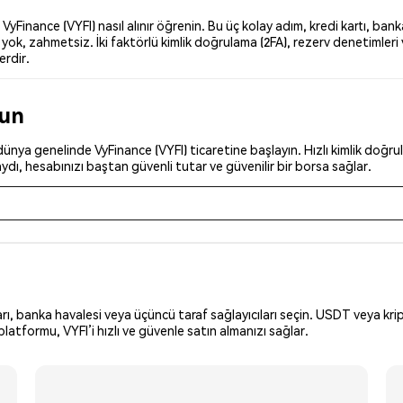
inance (VYFI) nasıl alınır öğrenin. Bu üç kolay adım, kredi kartı, bank
ok, zahmetsiz. İki faktörlü kimlik doğrulama (2FA), rezerv denetimleri v
erdir.
run
nya genelinde VyFinance (VYFI) ticaretine başlayın. Hızlı kimlik doğrul
dı, hesabınızı baştan güvenli tutar ve güvenilir bir borsa sağlar.
arı, banka havalesi veya üçüncü taraf sağlayıcıları seçin. USDT veya krip
atformu, VYFI’i hızlı ve güvenle satın almanızı sağlar.