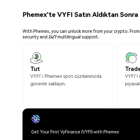
Phemex'te VYFI Satın Aldıktan Sonra 
With Phemex, you can unlock more from your crypto. From 
security and 24/7 multilingual support.
Tut
Trade
VYFI’i Phemex spot cüzdanınızda
VYFI’i 
güvenle saklayın.
piyasal
Get Your First VyFinance (VYFI) with Phemex