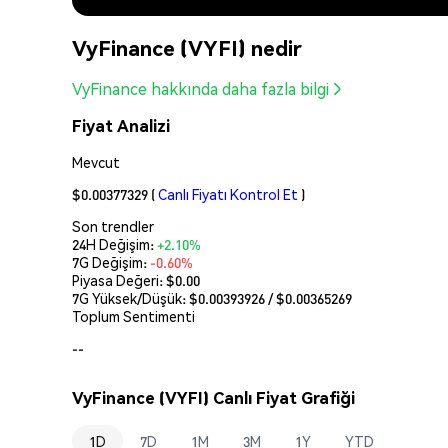
VyFinance (VYFI) nedir
VyFinance hakkında daha fazla bilgi
Fiyat Analizi
Mevcut
$0.00377329
(
Canlı Fiyatı Kontrol Et
)
Son trendler
24H Değişim:
+2.10%
7G Değişim:
-0.60%
Piyasa Değeri:
$0.00
7G Yüksek/Düşük: $
0.00393926
/ $
0.00365269
Toplum Sentimenti
--
VyFinance (VYFI) Canlı Fiyat Grafiği
1D
7D
1M
3M
1Y
YTD