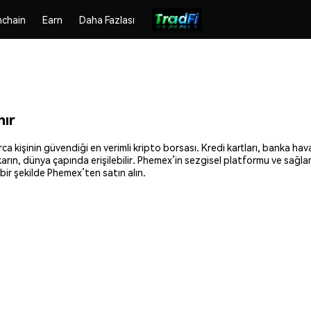
chain
Earn
Daha Fazlası
nır
a kişinin güvendiği en verimli kripto borsası. Kredi kartları, banka hava
ıkarın, dünya çapında erişilebilir. Phemex’in sezgisel platformu ve sağla
ir şekilde Phemex’ten satın alın.