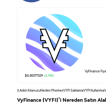
VyFinance Fiya
$0.00377329
+2.10%
3 Adım Kılavuzu
Neden Phemex
VYFI Saklama
VYFI Kullanma
V
VyFinance (VYFI)’i Nereden Satın Alab