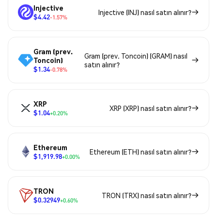
Injective
Injective (INJ) nasıl satın alınır?
$4.42
-1.57%
Gram (prev.
Gram (prev. Toncoin) (GRAM) nasıl
Toncoin)
satın alınır?
$1.34
-0.78%
XRP
XRP (XRP) nasıl satın alınır?
$1.04
+0.20%
Ethereum
Ethereum (ETH) nasıl satın alınır?
$1,919.98
+0.00%
TRON
TRON (TRX) nasıl satın alınır?
$0.32949
+0.60%