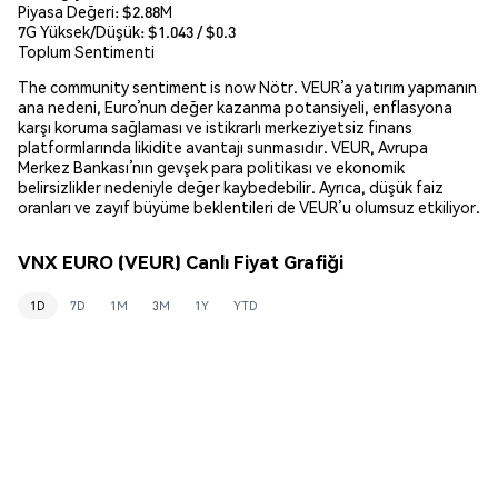
Piyasa Değeri:
$2.88M
7G Yüksek/Düşük: $
1.043
/ $
0.3
Toplum Sentimenti
The community sentiment is now Nötr. VEUR’a yatırım yapmanın
ana nedeni, Euro’nun değer kazanma potansiyeli, enflasyona
karşı koruma sağlaması ve istikrarlı merkeziyetsiz finans
platformlarında likidite avantajı sunmasıdır. VEUR, Avrupa
Merkez Bankası’nın gevşek para politikası ve ekonomik
belirsizlikler nedeniyle değer kaybedebilir. Ayrıca, düşük faiz
oranları ve zayıf büyüme beklentileri de VEUR’u olumsuz etkiliyor.
VNX EURO (VEUR) Canlı Fiyat Grafiği
1D
7D
1M
3M
1Y
YTD