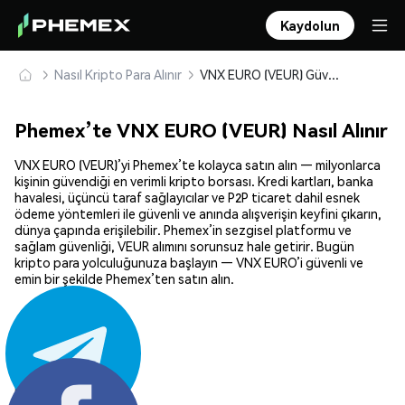
Kaydolun
Nasıl Kripto Para Alınır
VNX EURO (VEUR) Güvenle Satın Alın ve Saklayın
Phemex’te VNX EURO (VEUR) Nasıl Alınır
VNX EURO (VEUR)’yi Phemex’te kolayca satın alın — milyonlarca
kişinin güvendiği en verimli kripto borsası. Kredi kartları, banka
havalesi, üçüncü taraf sağlayıcılar ve P2P ticaret dahil esnek
ödeme yöntemleri ile güvenli ve anında alışverişin keyfini çıkarın,
dünya çapında erişilebilir. Phemex’in sezgisel platformu ve
sağlam güvenliği, VEUR alımını sorunsuz hale getirir. Bugün
kripto para yolculuğunuza başlayın — VNX EURO’i güvenli ve
emin bir şekilde Phemex’ten satın alın.
Paylaş: