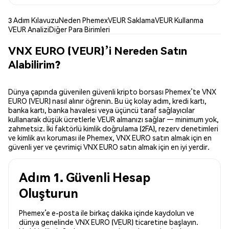
3 Adım Kılavuzu
Neden Phemex
VEUR Saklama
VEUR Kullanma
VEUR Analizi
Diğer Para Birimleri
VNX EURO (VEUR)’i Nereden Satın
Alabilirim?
Dünya çapında güvenilen güvenli kripto borsası Phemex’te VNX
EURO (VEUR) nasıl alınır öğrenin. Bu üç kolay adım, kredi kartı,
banka kartı, banka havalesi veya üçüncü taraf sağlayıcılar
kullanarak düşük ücretlerle VEUR almanızı sağlar — minimum yok,
zahmetsiz. İki faktörlü kimlik doğrulama (2FA), rezerv denetimleri
ve kimlik avı koruması ile Phemex, VNX EURO satın almak için en
güvenli yer ve çevrimiçi VNX EURO satın almak için en iyi yerdir.
Adım 1. Güvenli Hesap
Oluşturun
Phemex’e e-posta ile birkaç dakika içinde kaydolun ve
dünya genelinde VNX EURO (VEUR) ticaretine başlayın.