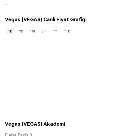
--
Vegas (VEGAS) Canlı Fiyat Grafiği
1D
7D
1M
3M
1Y
YTD
Vegas (VEGAS) Akademi
Daha Fazla