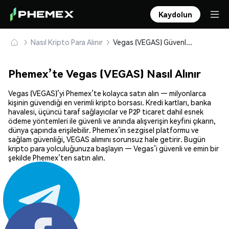
Kaydolun
Nasıl Kripto Para Alınır
Vegas (VEGAS) Güvenle Satın Alın ve Saklayın
Phemex’te Vegas (VEGAS) Nasıl Alınır
Vegas (VEGAS)’yi Phemex’te kolayca satın alın — milyonlarca
kişinin güvendiği en verimli kripto borsası. Kredi kartları, banka
havalesi, üçüncü taraf sağlayıcılar ve P2P ticaret dahil esnek
ödeme yöntemleri ile güvenli ve anında alışverişin keyfini çıkarın,
dünya çapında erişilebilir. Phemex’in sezgisel platformu ve
sağlam güvenliği, VEGAS alımını sorunsuz hale getirir. Bugün
kripto para yolculuğunuza başlayın — Vegas’i güvenli ve emin bir
şekilde Phemex’ten satın alın.
Paylaş: