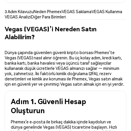
3 Adım Kılavuzu
Neden Phemex
VEGAS Saklama
VEGAS Kullanma
VEGAS Analizi
Diğer Para Birimleri
Vegas (VEGAS)’i Nereden Satın
Alabilirim?
Dünya çapında güvenilen güvenli kripto borsası Phemex’te
Vegas (VEGAS) nasıl alınır öğrenin. Bu üç kolay adım, kredi kartı,
banka kartı, banka havalesi veya üçüncü taraf sağlayıcılar
kullanarak düşük ücretlerle VEGAS almanızı sağlar — minimum
yok, zahmetsiz. İki faktörlü kimlik doğrulama (2FA), rezerv
denetimleri ve kimlik avı koruması ile Phemex, Vegas satın almak
için en güvenli yer ve çevrimiçi Vegas satın almak için en iyi yerdir.
Adım 1. Güvenli Hesap
Oluşturun
Phemex’e e-posta ile birkaç dakika içinde kaydolun ve
dünya genelinde Vegas (VEGAS) ticaretine başlayın. Hızlı