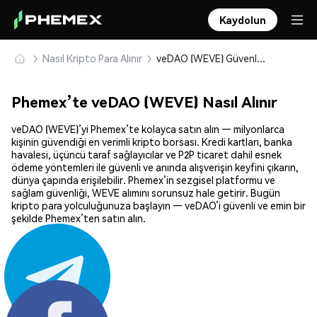
Kaydolun
Nasıl Kripto Para Alınır
veDAO (WEVE) Güvenle Satın Alın ve Saklayın
Phemex’te veDAO (WEVE) Nasıl Alınır
veDAO (WEVE)’yi Phemex’te kolayca satın alın — milyonlarca
kişinin güvendiği en verimli kripto borsası. Kredi kartları, banka
havalesi, üçüncü taraf sağlayıcılar ve P2P ticaret dahil esnek
ödeme yöntemleri ile güvenli ve anında alışverişin keyfini çıkarın,
dünya çapında erişilebilir. Phemex’in sezgisel platformu ve
sağlam güvenliği, WEVE alımını sorunsuz hale getirir. Bugün
kripto para yolculuğunuza başlayın — veDAO’i güvenli ve emin bir
şekilde Phemex’ten satın alın.
Paylaş: