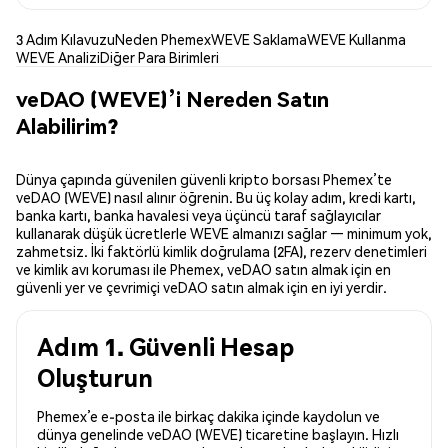
3 Adım Kılavuzu
Neden Phemex
WEVE Saklama
WEVE Kullanma
WEVE Analizi
Diğer Para Birimleri
veDAO (WEVE)’i Nereden Satın
Alabilirim?
Dünya çapında güvenilen güvenli kripto borsası Phemex’te
veDAO (WEVE) nasıl alınır öğrenin. Bu üç kolay adım, kredi kartı,
banka kartı, banka havalesi veya üçüncü taraf sağlayıcılar
kullanarak düşük ücretlerle WEVE almanızı sağlar — minimum yok,
zahmetsiz. İki faktörlü kimlik doğrulama (2FA), rezerv denetimleri
ve kimlik avı koruması ile Phemex, veDAO satın almak için en
güvenli yer ve çevrimiçi veDAO satın almak için en iyi yerdir.
Adım 1. Güvenli Hesap
Oluşturun
Phemex’e e-posta ile birkaç dakika içinde kaydolun ve
dünya genelinde veDAO (WEVE) ticaretine başlayın. Hızlı