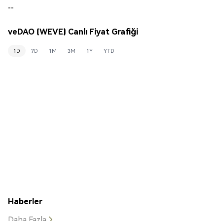
--
veDAO (WEVE) Canlı Fiyat Grafiği
1D
7D
1M
3M
1Y
YTD
Haberler
Daha Fazla