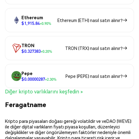
Ethereum
Ethereum (ETH) nasıl satın alınır?
$1,915.84
+0.90%
TRON
TRON (TRX) nasıl satın alınır?
$0.327383
+0.20%
Pepe
Pepe (PEPE) nasıl satın alınır?
$0.00000287
+2.30%
Diğer kripto varlıklarını keşfedin >
Feragatname
Kripto para piyasaları doğası gereği volatildir ve veDAO (WEVE)
ile diğer dijital varlıkların fiyatı piyasa koşulları, düzenleyici
değişiklikler ve diğer öngörülemeyen faktörler nedeniyle önemli
dalgalanmalar yaşayabilir. Kripto para ticareti risk içerir ve