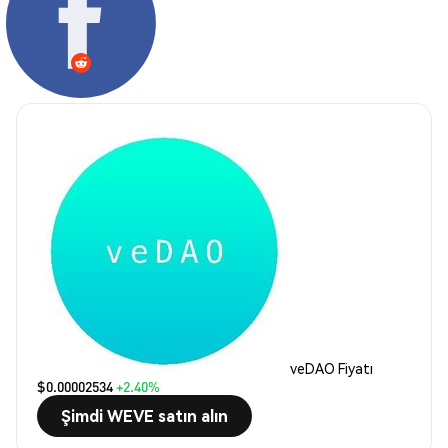
veDAO Fiyatı
$0.00002534
+2.40%
Şimdi WEVE satın alın