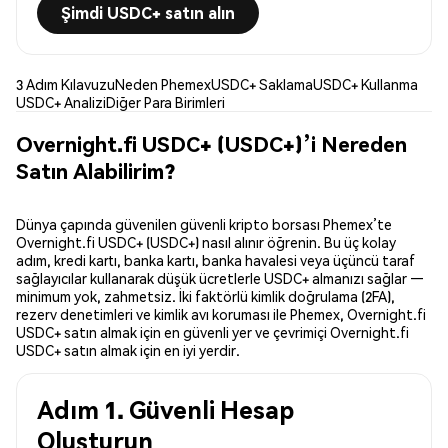
Şimdi USDC+ satın alın
3 Adım Kılavuzu
Neden Phemex
USDC+ Saklama
USDC+ Kullanma
USDC+ Analizi
Diğer Para Birimleri
Overnight.fi USDC+ (USDC+)’i Nereden
Satın Alabilirim?
Dünya çapında güvenilen güvenli kripto borsası Phemex’te
Overnight.fi USDC+ (USDC+) nasıl alınır öğrenin. Bu üç kolay
adım, kredi kartı, banka kartı, banka havalesi veya üçüncü taraf
sağlayıcılar kullanarak düşük ücretlerle USDC+ almanızı sağlar —
minimum yok, zahmetsiz. İki faktörlü kimlik doğrulama (2FA),
rezerv denetimleri ve kimlik avı koruması ile Phemex, Overnight.fi
USDC+ satın almak için en güvenli yer ve çevrimiçi Overnight.fi
USDC+ satın almak için en iyi yerdir.
Adım 1. Güvenli Hesap
Oluşturun