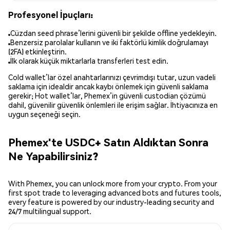
Profesyonel İpuçları:
Cüzdan seed phrase’lerini güvenli bir şekilde offline yedekleyin.
Benzersiz parolalar kullanın ve iki faktörlü kimlik doğrulamayı
(2FA) etkinleştirin.
İlk olarak küçük miktarlarla transferleri test edin.
Cold wallet’lar özel anahtarlarınızı çevrimdışı tutar, uzun vadeli
saklama için idealdir ancak kaybı önlemek için güvenli saklama
gerekir; Hot wallet’lar, Phemex’in güvenli custodian çözümü
dahil, güvenilir güvenlik önlemleri ile erişim sağlar. İhtiyacınıza en
uygun seçeneği seçin.
Phemex'te USDC+ Satın Aldıktan Sonra
Ne Yapabilirsiniz?
With Phemex, you can unlock more from your crypto. From your
first spot trade to leveraging advanced bots and futures tools,
every feature is powered by our industry-leading security and
24/7 multilingual support.