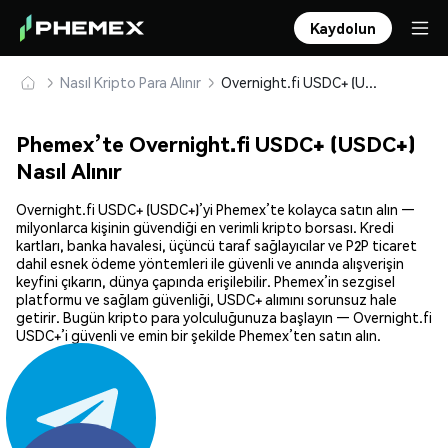
Kaydolun
Nasıl Kripto Para Alınır
Overnight.fi USDC+ (USDC+) Güvenle Satın Alın ve Saklayın
Phemex’te Overnight.fi USDC+ (USDC+)
Nasıl Alınır
Overnight.fi USDC+ (USDC+)’yi Phemex’te kolayca satın alın —
milyonlarca kişinin güvendiği en verimli kripto borsası. Kredi
kartları, banka havalesi, üçüncü taraf sağlayıcılar ve P2P ticaret
dahil esnek ödeme yöntemleri ile güvenli ve anında alışverişin
keyfini çıkarın, dünya çapında erişilebilir. Phemex’in sezgisel
platformu ve sağlam güvenliği, USDC+ alımını sorunsuz hale
getirir. Bugün kripto para yolculuğunuza başlayın — Overnight.fi
USDC+’i güvenli ve emin bir şekilde Phemex’ten satın alın.