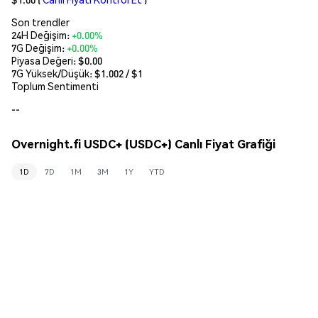
Son trendler
24H Değişim:
+0.00%
7G Değişim:
+0.00%
Piyasa Değeri:
$0.00
7G Yüksek/Düşük: $
1.002
/ $
1
Toplum Sentimenti
--
Overnight.fi USDC+ (USDC+) Canlı Fiyat Grafiği
1D
7D
1M
3M
1Y
YTD