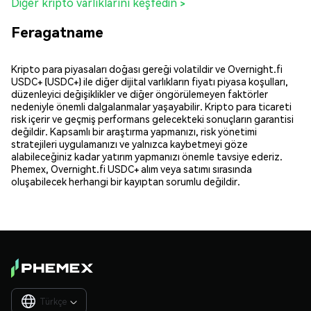
Diğer kripto varlıklarını keşfedin >
Feragatname
Kripto para piyasaları doğası gereği volatildir ve Overnight.fi
USDC+ (USDC+) ile diğer dijital varlıkların fiyatı piyasa koşulları,
düzenleyici değişiklikler ve diğer öngörülemeyen faktörler
nedeniyle önemli dalgalanmalar yaşayabilir. Kripto para ticareti
risk içerir ve geçmiş performans gelecekteki sonuçların garantisi
değildir. Kapsamlı bir araştırma yapmanızı, risk yönetimi
stratejileri uygulamanızı ve yalnızca kaybetmeyi göze
alabileceğiniz kadar yatırım yapmanızı önemle tavsiye ederiz.
Phemex, Overnight.fi USDC+ alım veya satımı sırasında
oluşabilecek herhangi bir kayıptan sorumlu değildir.
Türkçe
