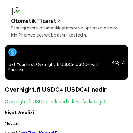
Otomatik Ticaret
Stratejilerinizi otomatikleştirmek ve optimize etmek
için Phemex ticaret botlarını keşfedin.
BAŞLA
Get Your First Overnight.fi USDC+ (USDC+) with
Phemex
Overnight.fi USDC+ (USDC+) nedir
Overnight.fi USDC+ hakkında daha fazla bilgi
Fiyat Analizi
Mevcut
$1.00
(
Canlı Fiyatı Kontrol Et
)