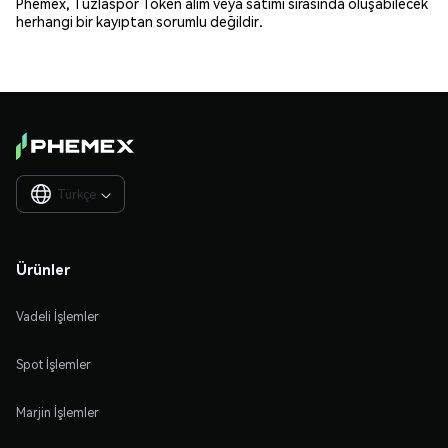
Phemex, Tuzlaspor Token alım veya satımı sırasında oluşabilecek
herhangi bir kayıptan sorumlu değildir.
Türkçe

Ürünler
Vadeli İşlemler
Spot İşlemler
Marjin İşlemler