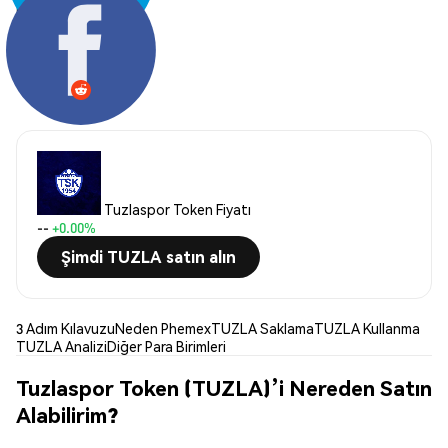
Paylaş:
Tuzlaspor Token Fiyatı
--
+0.00%
Şimdi TUZLA satın alın
3 Adım Kılavuzu
Neden Phemex
TUZLA Saklama
TUZLA Kullanma
TUZLA Analizi
Diğer Para Birimleri
Tuzlaspor Token (TUZLA)’i Nereden Satın
Alabilirim?