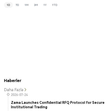
1D
7D
1M
3M
1Y
YTD
Haberler
Daha Fazla
2026-07-24
Zama Launches Confidential RFQ Protocol for Secure
Institutional Trading