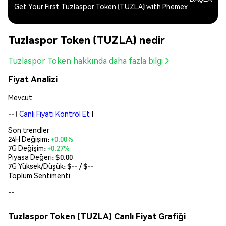
Get Your First Tuzlaspor Token (TUZLA) with Phemex
Tuzlaspor Token (TUZLA) nedir
Tuzlaspor Token hakkında daha fazla bilgi
Fiyat Analizi
Mevcut
--
(
Canlı Fiyatı Kontrol Et
)
Son trendler
24H Değişim:
+0.00%
7G Değişim:
+0.27%
Piyasa Değeri:
$0.00
7G Yüksek/Düşük: $
--
/ $
--
Toplum Sentimenti
--
Tuzlaspor Token (TUZLA) Canlı Fiyat Grafiği