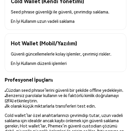
Cold Wallet (Kendi Yönetimi)
Seed phrase güvenliği ile güvenli, çevrimdışı saklama.
En İyi Kullanım
uzun vadeli saklama
Hot Wallet (Mobil/Yazılım)
Güvenli güncellemelerle kolay işlemler, çevrimiçi riskler.
En İyi Kullanım
düzenli işlemleri
Profesyonel İpuçları:
Cüzdan seed phrase’lerini güvenli bir şekilde offline yedekleyin.
Benzersiz parolalar kullanın ve iki faktörlü kimlik doğrulamayı
(2FA) etkinleştirin.
İlk olarak küçük miktarlarla transferleri test edin.
Cold wallet’lar özel anahtarlarınızı çevrimdışı tutar, uzun vadeli
saklama için idealdir ancak kaybı önlemek için güvenli saklama
gerekir; Hot wallet’lar, Phemex’in güvenli custodian çözümü