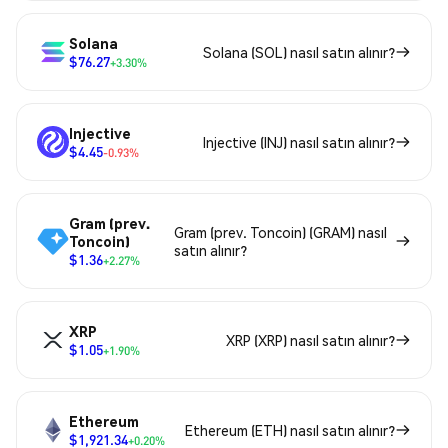
Solana
Solana (SOL) nasıl satın alınır?
$76.27
+3.30%
Injective
Injective (INJ) nasıl satın alınır?
$4.45
-0.93%
Gram (prev.
Gram (prev. Toncoin) (GRAM) nasıl
Toncoin)
satın alınır?
$1.36
+2.27%
XRP
XRP (XRP) nasıl satın alınır?
$1.05
+1.90%
Ethereum
Ethereum (ETH) nasıl satın alınır?
$1,921.34
+0.20%