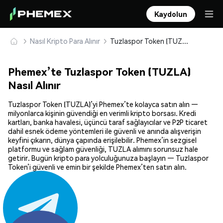
Kaydolun
Nasıl Kripto Para Alınır
Tuzlaspor Token (TUZLA) Güvenle Satın Alın ve Saklayın
Phemex’te Tuzlaspor Token (TUZLA)
Nasıl Alınır
Tuzlaspor Token (TUZLA)’yi Phemex’te kolayca satın alın —
milyonlarca kişinin güvendiği en verimli kripto borsası. Kredi
kartları, banka havalesi, üçüncü taraf sağlayıcılar ve P2P ticaret
dahil esnek ödeme yöntemleri ile güvenli ve anında alışverişin
keyfini çıkarın, dünya çapında erişilebilir. Phemex’in sezgisel
platformu ve sağlam güvenliği, TUZLA alımını sorunsuz hale
getirir. Bugün kripto para yolculuğunuza başlayın — Tuzlaspor
Token’i güvenli ve emin bir şekilde Phemex’ten satın alın.