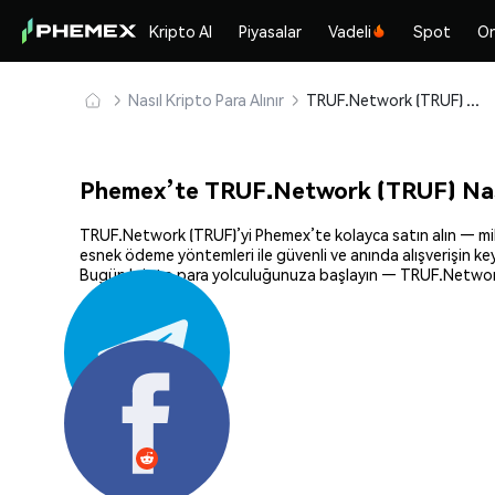
Kripto Al
Piyasalar
Vadeli
Spot
On
Nasıl Kripto Para Alınır
TRUF.Network (TRUF) Güvenle Satın Alın ve Saklayın
Phemex’te TRUF.Network (TRUF) Nası
TRUF.Network (TRUF)’yi Phemex’te kolayca satın alın — milyon
esnek ödeme yöntemleri ile güvenli ve anında alışverişin key
Bugün kripto para yolculuğunuza başlayın — TRUF.Network’i
Paylaş: