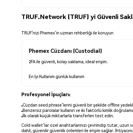
TRUF.Network (TRUF) yi Güvenli Sak
TRUF’nizi Phemex’in uzman rehberliği ile koruyun
Phemex Cüzdanı (Custodial)
2FA ile güvenli, kolay saklama, ideal erişim.
En İyi Kullanım
günlük kullanım
Profesyonel İpuçları:
Cüzdan seed phrase’lerini güvenli bir şekilde offline yedekl
Benzersiz parolalar kullanın ve iki faktörlü kimlik doğrulamay
İlk olarak küçük miktarlarla transferleri test edin.
Cold wallet’lar özel anahtarlarınızı çevrimdışı tutar, uzun
dahil, güvenilir güvenlik önlemleri ile erişim sağlar. İhtiyac