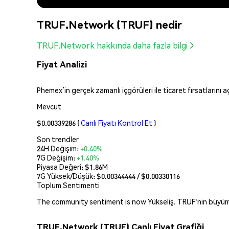
TRUF.Network (TRUF) nedir
TRUF.Network hakkında daha fazla bilgi
Fiyat Analizi
Phemex’in gerçek zamanlı içgörüleri ile ticaret fırsatlarını 
Mevcut
$0.00339286
(
Canlı Fiyatı Kontrol Et
)
Son trendler
24H Değişim:
+0.40%
7G Değişim:
+1.40%
Piyasa Değeri:
$1.86M
7G Yüksek/Düşük: $
0.00344444
/ $
0.00330116
Toplum Sentimenti
The community sentiment is now Yükseliş. TRUF'nin büyüme p
TRUF.Network (TRUF) Canlı Fiyat Grafiği