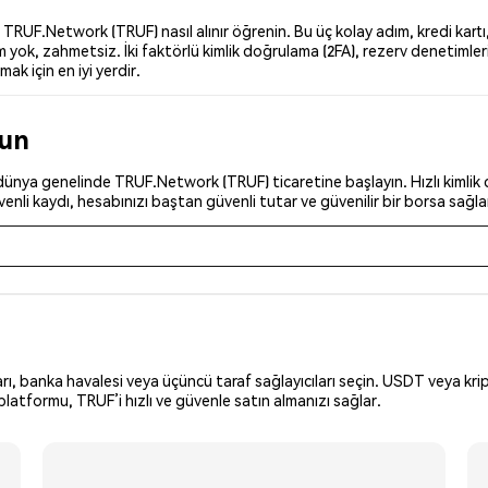
UF.Network (TRUF) nasıl alınır öğrenin. Bu üç kolay adım, kredi kartı,
yok, zahmetsiz. İki faktörlü kimlik doğrulama (2FA), rezerv denetimler
ak için en iyi yerdir.
run
ünya genelinde TRUF.Network (TRUF) ticaretine başlayın. Hızlı kimlik d
nli kaydı, hesabınızı baştan güvenli tutar ve güvenilir bir borsa sağla
arı, banka havalesi veya üçüncü taraf sağlayıcıları seçin. USDT veya krip
latformu, TRUF’i hızlı ve güvenle satın almanızı sağlar.