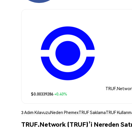
TRUF.Network
$0.00339286
+0.40%
3 Adım Kılavuzu
Neden Phemex
TRUF Saklama
TRUF Kullanm
TRUF.Network (TRUF)’i Nereden Satın