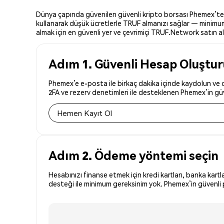
Dünya çapında güvenilen güvenli kripto borsası Phemex’te TR
kullanarak düşük ücretlerle TRUF almanızı sağlar — minimum 
almak için en güvenli yer ve çevrimiçi TRUF.Network satın alm
Adım 1. Güvenli Hesap Oluştu
Phemex’e e-posta ile birkaç dakika içinde kaydolun ve d
2FA ve rezerv denetimleri ile desteklenen Phemex’in güve
Hemen Kayıt Ol
Adım 2. Ödeme yöntemi seçin
Hesabınızı finanse etmek için kredi kartları, banka kartl
desteği ile minimum gereksinim yok. Phemex’in güvenli p