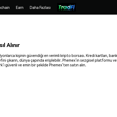
chain
Earn
Daha Fazlası
l Alınır
larca kişinin güvendiği en verimli kripto borsası. Kredi kartları, banka
fini çıkarın, dünya çapında erişilebilir. Phemex’in sezgisel platformu ve
 güvenli ve emin bir şekilde Phemex’ten satın alın.