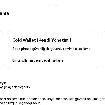
lama
Cold Wallet (Kendi Yönetimi)
Seed phrase güvenliği ile güvenli, çevrimdışı saklama.
En İyi Kullanım
uzun vadeli saklama
eyin.
ı (2FA) etkinleştirin.
 vadeli saklama için idealdir ancak kaybı önlemek için güvenli saklama g
ınıza en uygun seçeneği seçin.