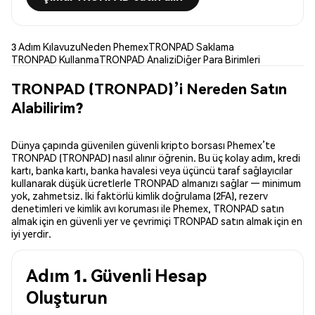
3 Adım Kılavuzu
Neden Phemex
TRONPAD Saklama
TRONPAD Kullanma
TRONPAD Analizi
Diğer Para Birimleri
TRONPAD (TRONPAD)’i Nereden Satın
Alabilirim?
Dünya çapında güvenilen güvenli kripto borsası Phemex’te
TRONPAD (TRONPAD) nasıl alınır öğrenin. Bu üç kolay adım, kredi
kartı, banka kartı, banka havalesi veya üçüncü taraf sağlayıcılar
kullanarak düşük ücretlerle TRONPAD almanızı sağlar — minimum
yok, zahmetsiz. İki faktörlü kimlik doğrulama (2FA), rezerv
denetimleri ve kimlik avı koruması ile Phemex, TRONPAD satın
almak için en güvenli yer ve çevrimiçi TRONPAD satın almak için en
iyi yerdir.
Adım 1. Güvenli Hesap
Oluşturun