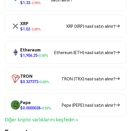
$1.33
-3.98%
XRP
XRP (XRP) nasıl satın alınır?
$1.02
-3.00%
Ethereum
Ethereum (ETH) nasıl satın alınır?
$1,906.25
+0.00%
TRON
TRON (TRX) nasıl satın alınır?
$0.327373
+0.00%
Pepe
Pepe (PEPE) nasıl satın alınır?
$0.0000028
+0.50%
Diğer kripto varlıklarını keşfedin >