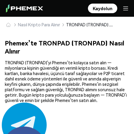
Kaydolun
Nasıl Kripto Para Alınır
TRONPAD (TRONPAD) Güvenle Satın Alın ve Saklayın
Phemex’te TRONPAD (TRONPAD) Nasıl
Alınır
TRONPAD (TRONPAD)’yi Phemex’te kolayca satın alın —
milyonlarca kişinin güvendiği en verimli kripto borsası. Kredi
kartları, banka havalesi, üçüncü taraf sağlayıcılar ve P2P ticaret
dahil esnek ödeme yöntemleri ile güvenli ve anında alışverişin
keyfini çıkarın, dünya çapında erişilebilir. Phemex’in sezgisel
platformu ve sağlam güvenliği, TRONPAD alımını sorunsuz hale
getirir. Bugün kripto para yolculuğunuza başlayın — TRONPAD’i
güvenli ve emin bir şekilde Phemex’ten satın alın.