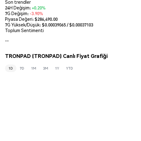
Son trendler
24H Değişim:
+0.20%
7G Değişim:
-3.90%
Piyasa Değeri:
$286,490.00
7G Yüksek/Düşük: $
0.00039065
/ $
0.00037103
Toplum Sentimenti
--
TRONPAD (TRONPAD) Canlı Fiyat Grafiği
1D
7D
1M
3M
1Y
YTD