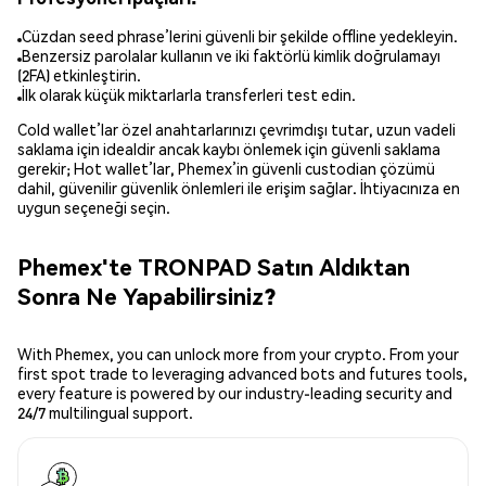
Cüzdan seed phrase’lerini güvenli bir şekilde offline yedekleyin.
Benzersiz parolalar kullanın ve iki faktörlü kimlik doğrulamayı
(2FA) etkinleştirin.
İlk olarak küçük miktarlarla transferleri test edin.
Cold wallet’lar özel anahtarlarınızı çevrimdışı tutar, uzun vadeli
saklama için idealdir ancak kaybı önlemek için güvenli saklama
gerekir; Hot wallet’lar, Phemex’in güvenli custodian çözümü
dahil, güvenilir güvenlik önlemleri ile erişim sağlar. İhtiyacınıza en
uygun seçeneği seçin.
Phemex'te TRONPAD Satın Aldıktan
Sonra Ne Yapabilirsiniz?
With Phemex, you can unlock more from your crypto. From your
first spot trade to leveraging advanced bots and futures tools,
every feature is powered by our industry-leading security and
24/7 multilingual support.