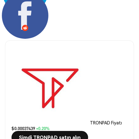
Paylaş:
TRONPAD Fiyatı
$0.00037439
+0.20%
Şimdi TRONPAD satın alın