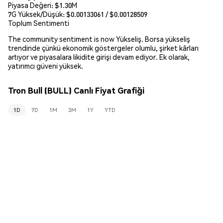
Piyasa Değeri:
$1.30M
7G Yüksek/Düşük: $
0.00133061
/ $
0.00128509
Toplum Sentimenti
The community sentiment is now Yükseliş. Borsa yükseliş
trendinde çünkü ekonomik göstergeler olumlu, şirket kârları
artıyor ve piyasalara likidite girişi devam ediyor. Ek olarak,
yatırımcı güveni yüksek.
Tron Bull (BULL) Canlı Fiyat Grafiği
1D
7D
1M
3M
1Y
YTD