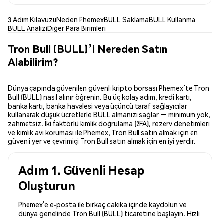
3 Adım Kılavuzu
Neden Phemex
BULL Saklama
BULL Kullanma
BULL Analizi
Diğer Para Birimleri
Tron Bull (BULL)’i Nereden Satın
Alabilirim?
Dünya çapında güvenilen güvenli kripto borsası Phemex’te Tron
Bull (BULL) nasıl alınır öğrenin. Bu üç kolay adım, kredi kartı,
banka kartı, banka havalesi veya üçüncü taraf sağlayıcılar
kullanarak düşük ücretlerle BULL almanızı sağlar — minimum yok,
zahmetsiz. İki faktörlü kimlik doğrulama (2FA), rezerv denetimleri
ve kimlik avı koruması ile Phemex, Tron Bull satın almak için en
güvenli yer ve çevrimiçi Tron Bull satın almak için en iyi yerdir.
Adım 1. Güvenli Hesap
Oluşturun
Phemex’e e-posta ile birkaç dakika içinde kaydolun ve
dünya genelinde Tron Bull (BULL) ticaretine başlayın. Hızlı