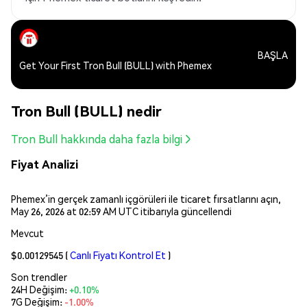
BAŞLA
Get Your First Tron Bull (BULL) with Phemex
Tron Bull (BULL) nedir
Tron Bull hakkında daha fazla bilgi
Fiyat Analizi
Phemex’in gerçek zamanlı içgörüleri ile ticaret fırsatlarını açın,
May 26, 2026 at 02:59 AM UTC itibarıyla güncellendi
Mevcut
$0.00129545
(
Canlı Fiyatı Kontrol Et
)
Son trendler
24H Değişim:
+0.10%
7G Değişim:
-1.00%