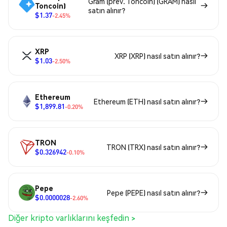
Gram (prev. Toncoin) (GRAM) nasıl
Toncoin)
satın alınır?
$1.37
-2.45%
XRP
XRP (XRP) nasıl satın alınır?
$1.03
-2.50%
Ethereum
Ethereum (ETH) nasıl satın alınır?
$1,899.81
-0.20%
TRON
TRON (TRX) nasıl satın alınır?
$0.326942
-0.10%
Pepe
Pepe (PEPE) nasıl satın alınır?
$0.0000028
-2.60%
Diğer kripto varlıklarını keşfedin >