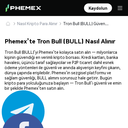
Kaydolun
Nasıl Kripto Para Alınır
Tron Bull (BULL) Güvenle Satın Alın ve Saklayın
Phemex’te Tron Bull (BULL) Nasıl Alınır
Tron Bull (BULL)’yi Phemex’te kolayca satın alın — milyonlarca
kişinin güvendiği en verimli kripto borsası. Kredi kartları, banka
havalesi, üçüncü taraf sağlayıcılar ve P2P ticaret dahil esnek
ödeme yöntemleri ile güvenli ve anında alışverişin keyfini çıkarın,
dünya çapında erişilebilir. Phemex’in sezgisel platformu ve
sağlam güvenliği, BULL alımını sorunsuz hale getirir. Bugün
kripto para yolculuğunuza başlayın — Tron Bull’i güvenli ve emin
bir şekilde Phemex’ten satın alın.
Paylaş: