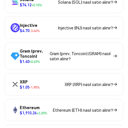
Solana (SOL) nasıl satın alınır?
$74.12
+0.10%
Injective
Injective (INJ) nasıl satın alınır?
$4.70
-3.66%
Gram (prev.
Gram (prev. Toncoin) (GRAM) nasıl
Toncoin)
satın alınır?
$1.40
+0.49%
XRP
XRP (XRP) nasıl satın alınır?
$1.05
-1.90%
Ethereum
Ethereum (ETH) nasıl satın alınır?
$1,910.26
+2.20%