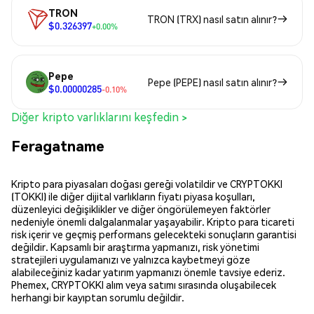
TRON
TRON (TRX) nasıl satın alınır?
$0.326397
+0.00%
Pepe
Pepe (PEPE) nasıl satın alınır?
$0.00000285
-0.10%
Diğer kripto varlıklarını keşfedin >
Feragatname
Kripto para piyasaları doğası gereği volatildir ve CRYPTOKKI
(TOKKI) ile diğer dijital varlıkların fiyatı piyasa koşulları,
düzenleyici değişiklikler ve diğer öngörülemeyen faktörler
nedeniyle önemli dalgalanmalar yaşayabilir. Kripto para ticareti
risk içerir ve geçmiş performans gelecekteki sonuçların garantisi
değildir. Kapsamlı bir araştırma yapmanızı, risk yönetimi
stratejileri uygulamanızı ve yalnızca kaybetmeyi göze
alabileceğiniz kadar yatırım yapmanızı önemle tavsiye ederiz.
Phemex, CRYPTOKKI alım veya satımı sırasında oluşabilecek
herhangi bir kayıptan sorumlu değildir.