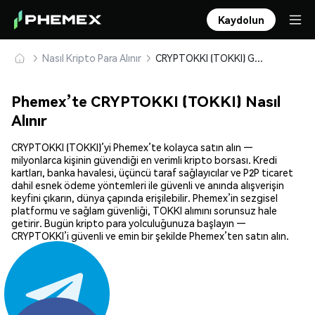
Kaydolun
Nasıl Kripto Para Alınır
CRYPTOKKI (TOKKI) Güvenle Satın Alın ve Saklayın
Phemex’te CRYPTOKKI (TOKKI) Nasıl
Alınır
CRYPTOKKI (TOKKI)’yi Phemex’te kolayca satın alın —
milyonlarca kişinin güvendiği en verimli kripto borsası. Kredi
kartları, banka havalesi, üçüncü taraf sağlayıcılar ve P2P ticaret
dahil esnek ödeme yöntemleri ile güvenli ve anında alışverişin
keyfini çıkarın, dünya çapında erişilebilir. Phemex’in sezgisel
platformu ve sağlam güvenliği, TOKKI alımını sorunsuz hale
getirir. Bugün kripto para yolculuğunuza başlayın —
CRYPTOKKI’i güvenli ve emin bir şekilde Phemex’ten satın alın.