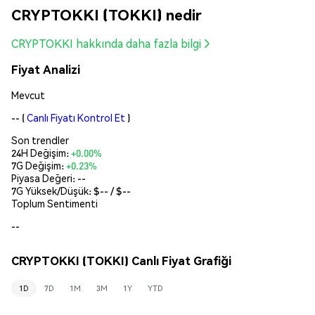
CRYPTOKKI (TOKKI) nedir
CRYPTOKKI hakkında daha fazla bilgi
Fiyat Analizi
Mevcut
--
(
Canlı Fiyatı Kontrol Et
)
Son trendler
24H Değişim:
+0.00%
7G Değişim:
+0.23%
Piyasa Değeri:
--
7G Yüksek/Düşük: $
--
/ $
--
Toplum Sentimenti
--
CRYPTOKKI (TOKKI) Canlı Fiyat Grafiği
1D
7D
1M
3M
1Y
YTD