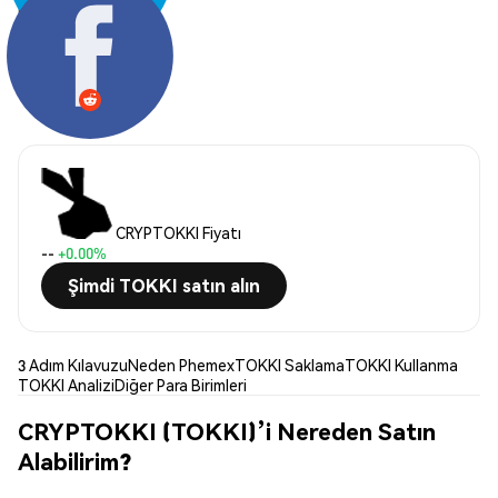
Paylaş:
CRYPTOKKI Fiyatı
--
+0.00%
Şimdi TOKKI satın alın
3 Adım Kılavuzu
Neden Phemex
TOKKI Saklama
TOKKI Kullanma
TOKKI Analizi
Diğer Para Birimleri
CRYPTOKKI (TOKKI)’i Nereden Satın
Alabilirim?