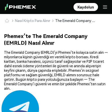
Kaydolun
Nasıl Kripto Para Alınır
The Emerald Company (EMRLD) Güvenle Satın Alın ve Saklayın
Phemex’te The Emerald Company
(EMRLD) Nasıl Alınır
The Emerald Company (EMRLD)’yi Phemex’te kolayca satın alın —
milyonlarca kişinin güvendiği en verimli kripto borsası. Kredi
kartları, banka havalesi, üçüncü taraf sağlayıcılar ve P2P ticaret
dahil esnek ödeme yöntemleri ile güvenli ve anında alışverişin
keyfini çıkarın, dünya çapında erişilebilir. Phemex’in sezgisel
platformu ve sağlam güvenliği, EMRLD alımını sorunsuz hale
getirir. Bugün kripto para yolculuğunuza başlayın — The
Emerald Company’i güvenli ve emin bir şekilde Phemex’ten satın
alın.