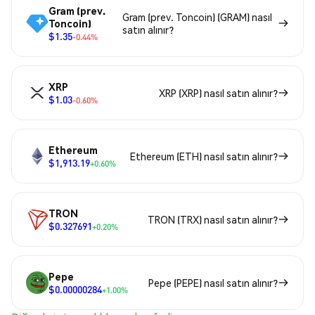
Gram (prev.
Gram (prev. Toncoin) (GRAM) nasıl
Toncoin)
satın alınır?
$1.35
-0.44%
XRP
XRP (XRP) nasıl satın alınır?
$1.03
-0.60%
Ethereum
Ethereum (ETH) nasıl satın alınır?
$1,913.19
+0.60%
TRON
TRON (TRX) nasıl satın alınır?
$0.327691
+0.20%
Pepe
Pepe (PEPE) nasıl satın alınır?
$0.00000284
+1.00%