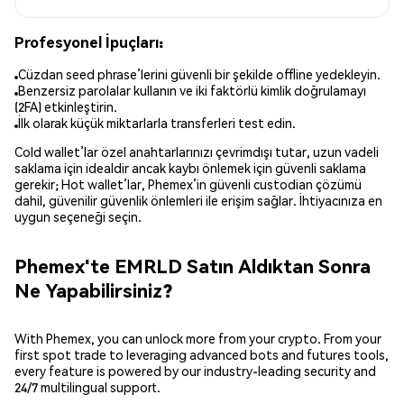
Profesyonel İpuçları:
Cüzdan seed phrase’lerini güvenli bir şekilde offline yedekleyin.
Benzersiz parolalar kullanın ve iki faktörlü kimlik doğrulamayı
(2FA) etkinleştirin.
İlk olarak küçük miktarlarla transferleri test edin.
Cold wallet’lar özel anahtarlarınızı çevrimdışı tutar, uzun vadeli
saklama için idealdir ancak kaybı önlemek için güvenli saklama
gerekir; Hot wallet’lar, Phemex’in güvenli custodian çözümü
dahil, güvenilir güvenlik önlemleri ile erişim sağlar. İhtiyacınıza en
uygun seçeneği seçin.
Phemex'te EMRLD Satın Aldıktan Sonra
Ne Yapabilirsiniz?
With Phemex, you can unlock more from your crypto. From your
first spot trade to leveraging advanced bots and futures tools,
every feature is powered by our industry-leading security and
24/7 multilingual support.