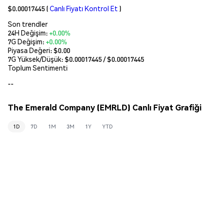
$0.00017445
(
Canlı Fiyatı Kontrol Et
)
Son trendler
24H Değişim:
+0.00%
7G Değişim:
+0.00%
Piyasa Değeri:
$0.00
7G Yüksek/Düşük: $
0.00017445
/ $
0.00017445
Toplum Sentimenti
--
The Emerald Company (EMRLD) Canlı Fiyat Grafiği
1D
7D
1M
3M
1Y
YTD