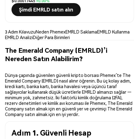
$0.00017445
+0.00%
Şimdi EMRLD satın alın
3 Adım Kılavuzu
Neden Phemex
EMRLD Saklama
EMRLD Kullanma
EMRLD Analizi
Diğer Para Birimleri
The Emerald Company (EMRLD)’i
Nereden Satın Alabilirim?
Dünya çapında güvenilen güvenli kripto borsası Phemex’te The
Emerald Company (EMRLD) nasıl alınır öğrenin. Bu üç kolay adım,
kredi kartı, banka kartı, banka havalesi veya üçüncü taraf
sağlayıcılar kullanarak düşük ücretlerle EMRLD almanızı sağlar —
minimum yok, zahmetsiz. İki faktörlü kimlik doğrulama (2FA),
rezerv denetimleri ve kimlik avı koruması ile Phemex, The Emerald
Company satın almak için en güvenli yer ve çevrimiçi The Emerald
Company satın almak için en iyi yerdir.
Adım 1. Güvenli Hesap