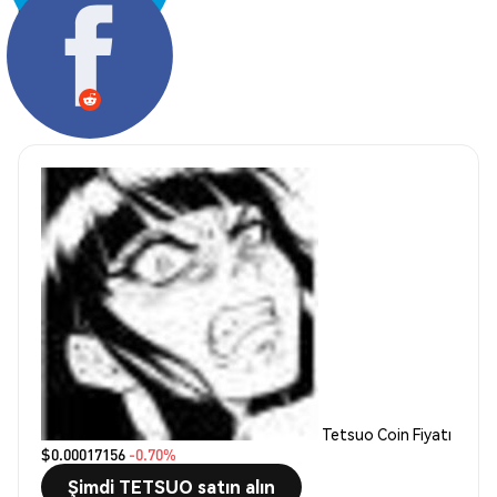
Paylaş:
Tetsuo Coin Fiyatı
$0.00017156
-0.70%
Şimdi TETSUO satın alın