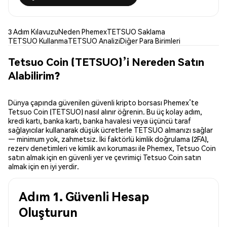
3 Adım Kılavuzu
Neden Phemex
TETSUO Saklama
TETSUO Kullanma
TETSUO Analizi
Diğer Para Birimleri
Tetsuo Coin (TETSUO)’i Nereden Satın
Alabilirim?
Dünya çapında güvenilen güvenli kripto borsası Phemex’te
Tetsuo Coin (TETSUO) nasıl alınır öğrenin. Bu üç kolay adım,
kredi kartı, banka kartı, banka havalesi veya üçüncü taraf
sağlayıcılar kullanarak düşük ücretlerle TETSUO almanızı sağlar
— minimum yok, zahmetsiz. İki faktörlü kimlik doğrulama (2FA),
rezerv denetimleri ve kimlik avı koruması ile Phemex, Tetsuo Coin
satın almak için en güvenli yer ve çevrimiçi Tetsuo Coin satın
almak için en iyi yerdir.
Adım 1. Güvenli Hesap
Oluşturun