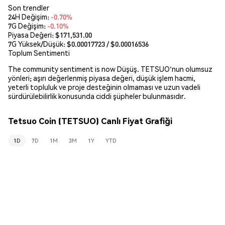
Son trendler
24H Değişim:
-0.70%
7G Değişim:
-0.10%
Piyasa Değeri:
$171,531.00
7G Yüksek/Düşük: $
0.00017723
/ $
0.00016536
Toplum Sentimenti
The community sentiment is now Düşüş. TETSUO'nun olumsuz
yönleri; aşırı değerlenmiş piyasa değeri, düşük işlem hacmi,
yeterli topluluk ve proje desteğinin olmaması ve uzun vadeli
sürdürülebilirlik konusunda ciddi şüpheler bulunmasıdır.
Tetsuo Coin (TETSUO) Canlı Fiyat Grafiği
1D
7D
1M
3M
1Y
YTD