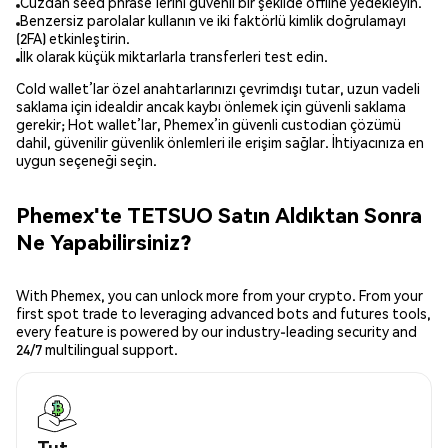
Cüzdan seed phrase’lerini güvenli bir şekilde offline yedekleyin.
Benzersiz parolalar kullanın ve iki faktörlü kimlik doğrulamayı
(2FA) etkinleştirin.
İlk olarak küçük miktarlarla transferleri test edin.
Cold wallet’lar özel anahtarlarınızı çevrimdışı tutar, uzun vadeli
saklama için idealdir ancak kaybı önlemek için güvenli saklama
gerekir; Hot wallet’lar, Phemex’in güvenli custodian çözümü
dahil, güvenilir güvenlik önlemleri ile erişim sağlar. İhtiyacınıza en
uygun seçeneği seçin.
Phemex'te TETSUO Satın Aldıktan Sonra
Ne Yapabilirsiniz?
With Phemex, you can unlock more from your crypto. From your
first spot trade to leveraging advanced bots and futures tools,
every feature is powered by our industry-leading security and
24/7 multilingual support.
Tut