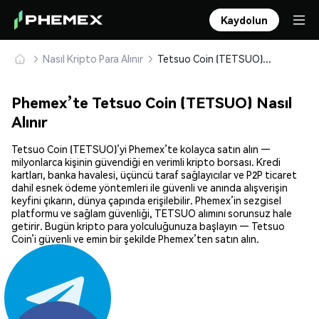
Kaydolun
Nasıl Kripto Para Alınır
Tetsuo Coin (TETSUO) Güvenle Satın Alın ve Saklayın
Phemex’te Tetsuo Coin (TETSUO) Nasıl
Alınır
Tetsuo Coin (TETSUO)’yi Phemex’te kolayca satın alın —
milyonlarca kişinin güvendiği en verimli kripto borsası. Kredi
kartları, banka havalesi, üçüncü taraf sağlayıcılar ve P2P ticaret
dahil esnek ödeme yöntemleri ile güvenli ve anında alışverişin
keyfini çıkarın, dünya çapında erişilebilir. Phemex’in sezgisel
platformu ve sağlam güvenliği, TETSUO alımını sorunsuz hale
getirir. Bugün kripto para yolculuğunuza başlayın — Tetsuo
Coin’i güvenli ve emin bir şekilde Phemex’ten satın alın.