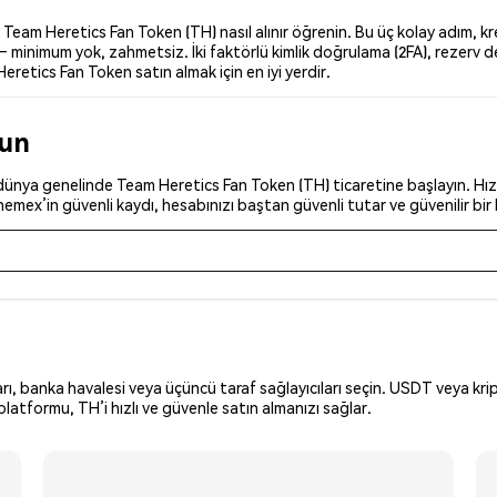
am Heretics Fan Token (TH) nasıl alınır öğrenin. Bu üç kolay adım, kre
 — minimum yok, zahmetsiz. İki faktörlü kimlik doğrulama (2FA), rezerv d
eretics Fan Token satın almak için en iyi yerdir.
run
dünya genelinde Team Heretics Fan Token (TH) ticaretine başlayın. Hızl
Phemex’in güvenli kaydı, hesabınızı baştan güvenli tutar ve güvenilir bir
arı, banka havalesi veya üçüncü taraf sağlayıcıları seçin. USDT veya krip
latformu, TH’i hızlı ve güvenle satın almanızı sağlar.