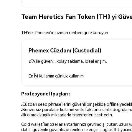
Team Heretics Fan Token (TH) yi Güve
TH’nizi Phemex’in uzman rehberliği ile koruyun
Phemex Cüzdanı (Custodial)
2FA ile güvenli, kolay saklama, ideal erişim.
En İyi Kullanım
günlük kullanım
Profesyonel İpuçları:
Cüzdan seed phrase’lerini güvenli bir şekilde offline yedekl
Benzersiz parolalar kullanın ve iki faktörlü kimlik doğrulamay
İlk olarak küçük miktarlarla transferleri test edin.
Cold wallet’lar özel anahtarlarınızı çevrimdışı tutar, uzun
dahil, güvenilir güvenlik önlemleri ile erişim sağlar. İhtiyac