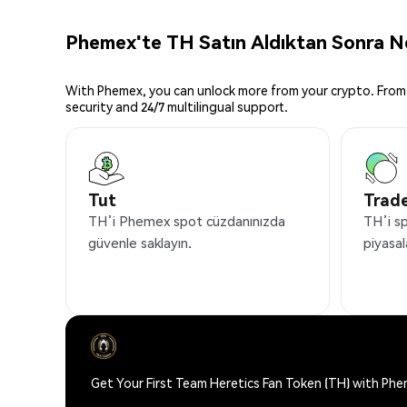
Phemex'te TH Satın Aldıktan Sonra Ne
With Phemex, you can unlock more from your crypto. From 
security and 24/7 multilingual support.
Tut
Trade
TH’i Phemex spot cüzdanınızda
TH’i sp
güvenle saklayın.
piyasal
Get Your First Team Heretics Fan Token (TH) with Ph