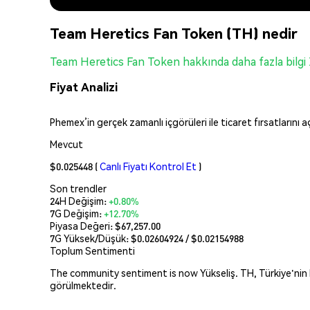
Team Heretics Fan Token (TH) nedir
Team Heretics Fan Token hakkında daha fazla bilgi
Fiyat Analizi
Phemex’in gerçek zamanlı içgörüleri ile ticaret fırsatlarını 
Mevcut
$0.025448
(
Canlı Fiyatı Kontrol Et
)
Son trendler
24H Değişim:
+0.80%
7G Değişim:
+12.70%
Piyasa Değeri:
$67,257.00
7G Yüksek/Düşük: $
0.02604924
/ $
0.02154988
Toplum Sentimenti
The community sentiment is now Yükseliş. TH, Türkiye'nin li
görülmektedir.