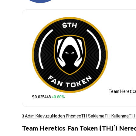
Team Heretics
$0.025448
+0.80%
3 Adım Kılavuzu
Neden Phemex
TH Saklama
TH Kullanma
TH 
Team Heretics Fan Token (TH)’i Nered