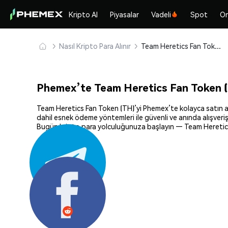
Kripto Al
Piyasalar
Vadeli
Spot
On
Nasıl Kripto Para Alınır
Team Heretics Fan Token (TH) Güvenle Satın Alın ve Saklayın
Phemex’te Team Heretics Fan Token (T
Team Heretics Fan Token (TH)’yi Phemex’te kolayca satın alın
dahil esnek ödeme yöntemleri ile güvenli ve anında alışverişi
Bugün kripto para yolculuğunuza başlayın — Team Heretics F
Paylaş: