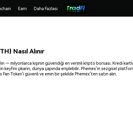
chain
Earn
Daha Fazlası
H) Nasıl Alınır
 — milyonlarca kişinin güvendiği en verimli kripto borsası. Kredi kartla
n keyfini çıkarın, dünya çapında erişilebilir. Phemex’in sezgisel platfo
an Token’i güvenli ve emin bir şekilde Phemex’ten satın alın.