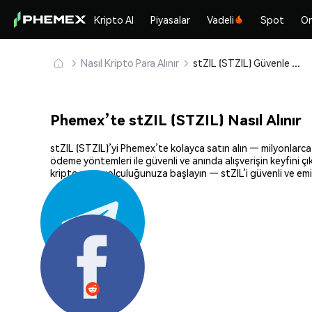
Kripto Al
Piyasalar
Vadeli
Spot
On
Nasıl Kripto Para Alınır
stZIL (STZIL) Güvenle Satın Alın ve Saklayın
Phemex’te stZIL (STZIL) Nasıl Alınır
stZIL (STZIL)’yi Phemex’te kolayca satın alın — milyonlarca k
ödeme yöntemleri ile güvenli ve anında alışverişin keyfini ç
kripto para yolculuğunuza başlayın — stZIL’i güvenli ve emi
Paylaş: