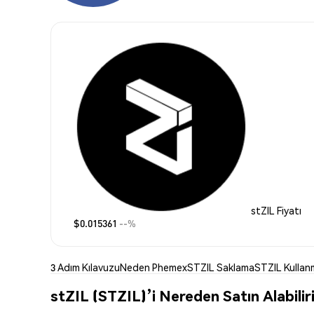
stZIL Fiyatı
$0.015361
--%
3 Adım Kılavuzu
Neden Phemex
STZIL Saklama
STZIL Kullan
stZIL (STZIL)’i Nereden Satın Alabilir