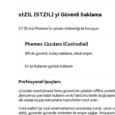
stZIL (STZIL) yi Güvenli Saklama
STZIL’nizi Phemex’in uzman rehberliği ile koruyun
Phemex Cüzdanı (Custodial)
2FA ile güvenli, kolay saklama, ideal erişim.
En İyi Kullanım
günlük kullanım
Profesyonel İpuçları:
Cüzdan seed phrase’lerini güvenli bir şekilde offline yedekl
Benzersiz parolalar kullanın ve iki faktörlü kimlik doğrulamay
İlk olarak küçük miktarlarla transferleri test edin.
Cold wallet’lar özel anahtarlarınızı çevrimdışı tutar, uzun
dahil, güvenilir güvenlik önlemleri ile erişim sağlar. İhtiyac