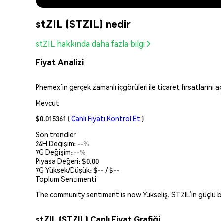
stZIL (STZIL) nedir
stZIL hakkında daha fazla bilgi
Fiyat Analizi
Phemex’in gerçek zamanlı içgörüleri ile ticaret fırsatlarını
Mevcut
$0.015361
(
Canlı Fiyatı Kontrol Et
)
Son trendler
24H Değişim:
--%
7G Değişim:
--%
Piyasa Değeri:
$0.00
7G Yüksek/Düşük: $
--
/ $
--
Toplum Sentimenti
The community sentiment is now Yükseliş. STZIL’in güçlü bü
stZIL (STZIL) Canlı Fiyat Grafiği