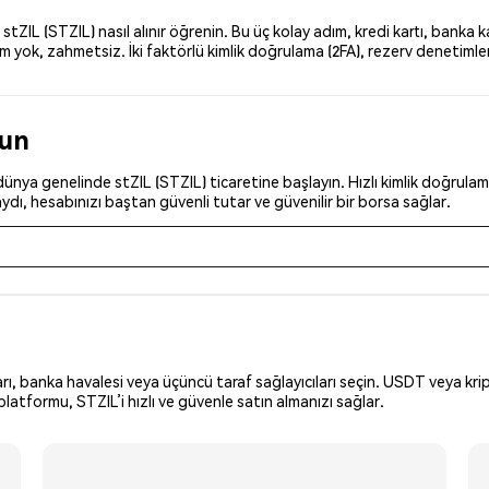
IL (STZIL) nasıl alınır öğrenin. Bu üç kolay adım, kredi kartı, banka ka
yok, zahmetsiz. İki faktörlü kimlik doğrulama (2FA), rezerv denetimleri 
run
nya genelinde stZIL (STZIL) ticaretine başlayın. Hızlı kimlik doğrulama
dı, hesabınızı baştan güvenli tutar ve güvenilir bir borsa sağlar.
arı, banka havalesi veya üçüncü taraf sağlayıcıları seçin. USDT veya krip
latformu, STZIL’i hızlı ve güvenle satın almanızı sağlar.