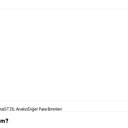
ma
STZIL Analizi
Diğer Para Birimleri
im?