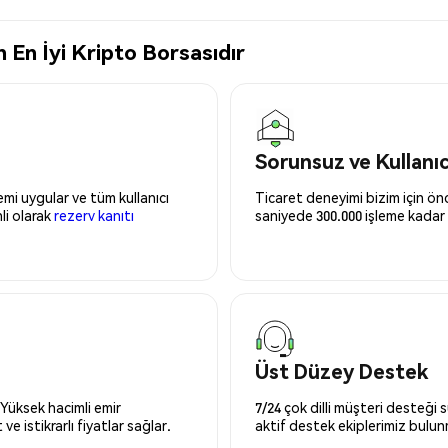
 En İyi Kripto Borsasıdır
Sorunsuz ve Kullanı
mi uygular ve tüm kullanıcı
Ticaret deneyimi bizim için önce
nli olarak
rezerv kanıtı
saniyede 300.000 işleme kadar 
Üst Düzey Destek
 Yüksek hacimli emir
7/24 çok dilli müşteri desteği
ve istikrarlı fiyatlar sağlar.
aktif destek ekiplerimiz bulu