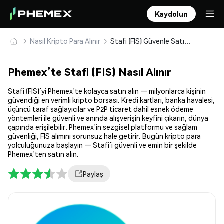
Kaydolun
Nasıl Kripto Para Alınır
Stafi (FIS) Güvenle Satın Alın ve Saklayın
Phemex’te Stafi (FIS) Nasıl Alınır
Stafi (FIS)’yi Phemex’te kolayca satın alın — milyonlarca kişinin
güvendiği en verimli kripto borsası. Kredi kartları, banka havalesi,
üçüncü taraf sağlayıcılar ve P2P ticaret dahil esnek ödeme
yöntemleri ile güvenli ve anında alışverişin keyfini çıkarın, dünya
çapında erişilebilir. Phemex’in sezgisel platformu ve sağlam
güvenliği, FIS alımını sorunsuz hale getirir. Bugün kripto para
yolculuğunuza başlayın — Stafi’i güvenli ve emin bir şekilde
Phemex’ten satın alın.
Paylaş