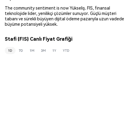
The community sentiment is now Yükseliş. FIS, finansal
teknolojide lider, yenilikçi çözümler sunuyor. Güçlü müşteri
tabanı ve sürekli büyüyen dijital ödeme pazarıyla uzun vadede
büyüme potansiyeli yüksek.
Stafi (FIS) Canlı Fiyat Grafiği
1D
7D
1M
3M
1Y
YTD