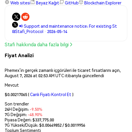
Web sitesi
Beyaz Kağıt
GitHub
Blockchain Explorer
📢 Support and maintenance notice: For existing St
@Stafi_Protocol · 2026-05-14
Stafi hakkında daha fazla bilgi
Fiyat Analizi
Phemex’in gerçek zamanlı içgörüleri ile ticaret fırsatlarını açın,
August 7, 2026 at 02:53 AM UTC itibarıyla güncellendi
Mevcut
$0.00217065
(
Canlı Fiyatı Kontrol Et
)
Son trendler
24H Değişim:
-9.50%
7G Değişim:
-48.90%
Piyasa Değeri:
$337,775.00
7G Yüksek/Düşük: $
0.00449852
/ $
0.0019956
Toplum Sentimenti