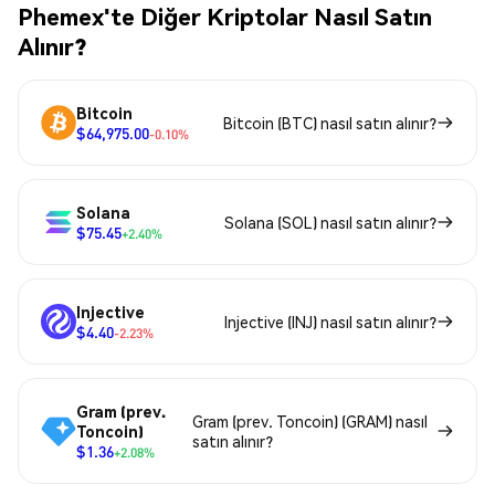
Phemex'te Diğer Kriptolar Nasıl Satın
Alınır?
Bitcoin
Bitcoin (BTC) nasıl satın alınır?
$64,975.00
-0.10%
Solana
Solana (SOL) nasıl satın alınır?
$75.45
+2.40%
Injective
Injective (INJ) nasıl satın alınır?
$4.40
-2.23%
Gram (prev.
Gram (prev. Toncoin) (GRAM) nasıl
Toncoin)
satın alınır?
$1.36
+2.08%