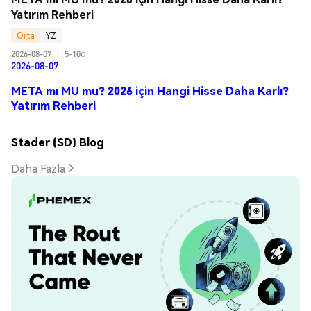
Yatırım Rehberi
Orta
YZ
2026-08-07
|
5-10d
2026-08-07
META mı MU mu? 2026 için Hangi Hisse Daha Karlı?
Yatırım Rehberi
Stader (SD) Blog
Daha Fazla