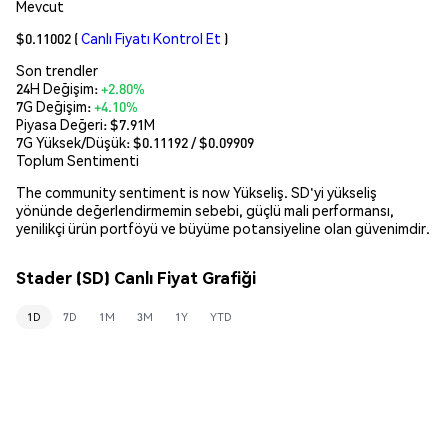
Mevcut
$0.11002
(
Canlı Fiyatı Kontrol Et
)
Son trendler
24H Değişim:
+2.80%
7G Değişim:
+4.10%
Piyasa Değeri:
$7.91M
7G Yüksek/Düşük: $
0.11192
/ $
0.09909
Toplum Sentimenti
The community sentiment is now Yükseliş. SD'yi yükseliş
yönünde değerlendirmemin sebebi, güçlü mali performansı,
yenilikçi ürün portföyü ve büyüme potansiyeline olan güvenimdir.
Stader (SD) Canlı Fiyat Grafiği
1D
7D
1M
3M
1Y
YTD