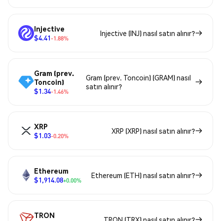
Injective
Injective (INJ) nasıl satın alınır?
$4.41
-1.88%
Gram (prev.
Gram (prev. Toncoin) (GRAM) nasıl
Toncoin)
satın alınır?
$1.34
-1.46%
XRP
XRP (XRP) nasıl satın alınır?
$1.03
-0.20%
Ethereum
Ethereum (ETH) nasıl satın alınır?
$1,914.08
+0.00%
TRON
TRON (TRX) nasıl satın alınır?