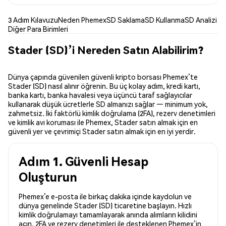
3 Adım Kılavuzu
Neden Phemex
SD Saklama
SD Kullanma
SD Analizi
Diğer Para Birimleri
Stader (SD)’i Nereden Satın Alabilirim?
Dünya çapında güvenilen güvenli kripto borsası Phemex’te
Stader (SD) nasıl alınır öğrenin. Bu üç kolay adım, kredi kartı,
banka kartı, banka havalesi veya üçüncü taraf sağlayıcılar
kullanarak düşük ücretlerle SD almanızı sağlar — minimum yok,
zahmetsiz. İki faktörlü kimlik doğrulama (2FA), rezerv denetimleri
ve kimlik avı koruması ile Phemex, Stader satın almak için en
güvenli yer ve çevrimiçi Stader satın almak için en iyi yerdir.
Adım 1. Güvenli Hesap
Oluşturun
Phemex’e e-posta ile birkaç dakika içinde kaydolun ve
dünya genelinde Stader (SD) ticaretine başlayın. Hızlı
kimlik doğrulamayı tamamlayarak anında alımların kilidini
açın. 2FA ve rezerv denetimleri ile desteklenen Phemex’in