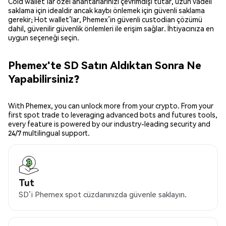
Cold wallet’lar özel anahtarlarınızı çevrimdışı tutar, uzun vadeli
saklama için idealdir ancak kaybı önlemek için güvenli saklama
gerekir; Hot wallet’lar, Phemex’in güvenli custodian çözümü
dahil, güvenilir güvenlik önlemleri ile erişim sağlar. İhtiyacınıza en
uygun seçeneği seçin.
Phemex'te SD Satın Aldıktan Sonra Ne
Yapabilirsiniz?
With Phemex, you can unlock more from your crypto. From your
first spot trade to leveraging advanced bots and futures tools,
every feature is powered by our industry-leading security and
24/7 multilingual support.
Tut
SD’i Phemex spot cüzdanınızda güvenle saklayın.