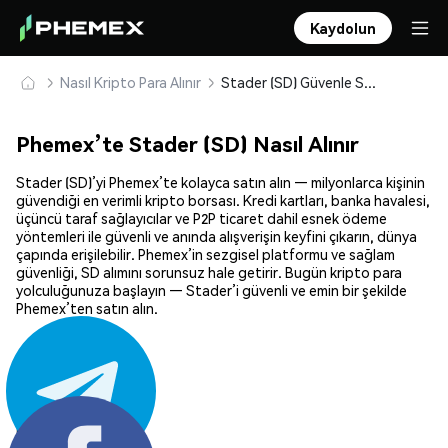
Kaydolun
Nasıl Kripto Para Alınır
Stader (SD) Güvenle Satın Alın ve Saklayın
Phemex’te Stader (SD) Nasıl Alınır
Stader (SD)’yi Phemex’te kolayca satın alın — milyonlarca kişinin
güvendiği en verimli kripto borsası. Kredi kartları, banka havalesi,
üçüncü taraf sağlayıcılar ve P2P ticaret dahil esnek ödeme
yöntemleri ile güvenli ve anında alışverişin keyfini çıkarın, dünya
çapında erişilebilir. Phemex’in sezgisel platformu ve sağlam
güvenliği, SD alımını sorunsuz hale getirir. Bugün kripto para
yolculuğunuza başlayın — Stader’i güvenli ve emin bir şekilde
Phemex’ten satın alın.
Paylaş: