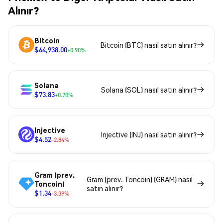
Alınır?
Bitcoin
Bitcoin (BTC) nasıl satın alınır?
$64,938.00
+0.90%
Solana
Solana (SOL) nasıl satın alınır?
$73.83
+0.70%
Injective
Injective (INJ) nasıl satın alınır?
$4.52
-2.84%
Gram (prev.
Gram (prev. Toncoin) (GRAM) nasıl
Toncoin)
satın alınır?
$1.34
-3.39%