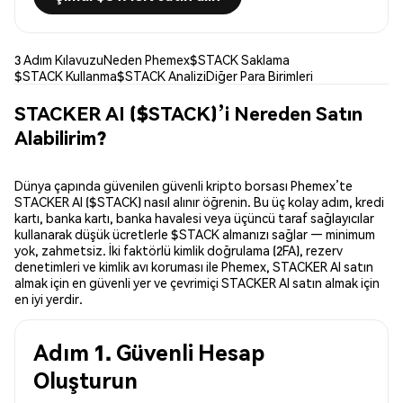
3 Adım Kılavuzu
Neden Phemex
$STACK Saklama
$STACK Kullanma
$STACK Analizi
Diğer Para Birimleri
STACKER AI ($STACK)’i Nereden Satın
Alabilirim?
Dünya çapında güvenilen güvenli kripto borsası Phemex’te
STACKER AI ($STACK) nasıl alınır öğrenin. Bu üç kolay adım, kredi
kartı, banka kartı, banka havalesi veya üçüncü taraf sağlayıcılar
kullanarak düşük ücretlerle $STACK almanızı sağlar — minimum
yok, zahmetsiz. İki faktörlü kimlik doğrulama (2FA), rezerv
denetimleri ve kimlik avı koruması ile Phemex, STACKER AI satın
almak için en güvenli yer ve çevrimiçi STACKER AI satın almak için
en iyi yerdir.
Adım 1. Güvenli Hesap
Oluşturun