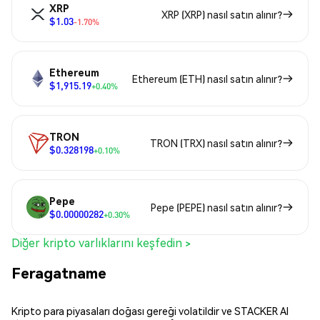
XRP
XRP (XRP) nasıl satın alınır?
$1.03
-1.70%
Ethereum
Ethereum (ETH) nasıl satın alınır?
$1,915.19
+0.40%
TRON
TRON (TRX) nasıl satın alınır?
$0.328198
+0.10%
Pepe
Pepe (PEPE) nasıl satın alınır?
$0.00000282
+0.30%
Diğer kripto varlıklarını keşfedin >
Feragatname
Kripto para piyasaları doğası gereği volatildir ve STACKER AI