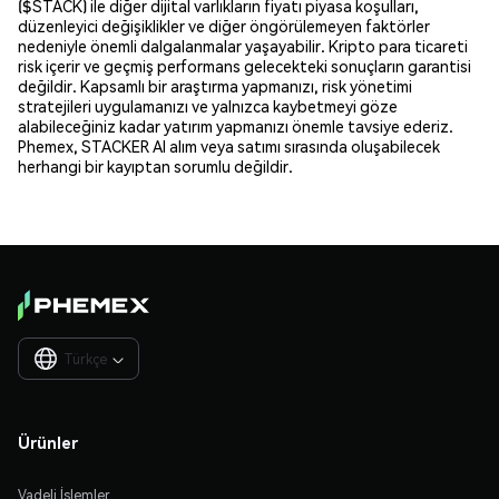
($STACK) ile diğer dijital varlıkların fiyatı piyasa koşulları,
düzenleyici değişiklikler ve diğer öngörülemeyen faktörler
nedeniyle önemli dalgalanmalar yaşayabilir. Kripto para ticareti
risk içerir ve geçmiş performans gelecekteki sonuçların garantisi
değildir. Kapsamlı bir araştırma yapmanızı, risk yönetimi
stratejileri uygulamanızı ve yalnızca kaybetmeyi göze
alabileceğiniz kadar yatırım yapmanızı önemle tavsiye ederiz.
Phemex, STACKER AI alım veya satımı sırasında oluşabilecek
herhangi bir kayıptan sorumlu değildir.
Türkçe

Ürünler
Vadeli İşlemler