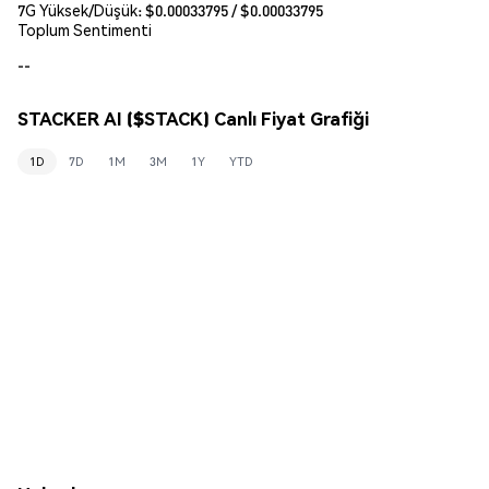
7G Yüksek/Düşük: $
0.00033795
/ $
0.00033795
Toplum Sentimenti
--
STACKER AI ($STACK) Canlı Fiyat Grafiği
1D
7D
1M
3M
1Y
YTD