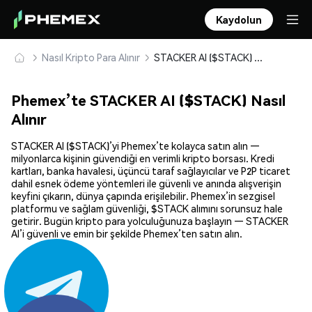
Kaydolun
Nasıl Kripto Para Alınır
STACKER AI ($STACK) Güvenle Satın Alın ve Saklayın
Phemex’te STACKER AI ($STACK) Nasıl
Alınır
STACKER AI ($STACK)’yi Phemex’te kolayca satın alın —
milyonlarca kişinin güvendiği en verimli kripto borsası. Kredi
kartları, banka havalesi, üçüncü taraf sağlayıcılar ve P2P ticaret
dahil esnek ödeme yöntemleri ile güvenli ve anında alışverişin
keyfini çıkarın, dünya çapında erişilebilir. Phemex’in sezgisel
platformu ve sağlam güvenliği, $STACK alımını sorunsuz hale
getirir. Bugün kripto para yolculuğunuza başlayın — STACKER
AI’i güvenli ve emin bir şekilde Phemex’ten satın alın.