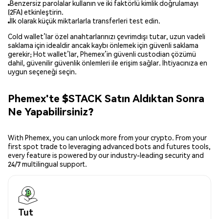
Benzersiz parolalar kullanın ve iki faktörlü kimlik doğrulamayı
(2FA) etkinleştirin.
İlk olarak küçük miktarlarla transferleri test edin.
Cold wallet’lar özel anahtarlarınızı çevrimdışı tutar, uzun vadeli
saklama için idealdir ancak kaybı önlemek için güvenli saklama
gerekir; Hot wallet’lar, Phemex’in güvenli custodian çözümü
dahil, güvenilir güvenlik önlemleri ile erişim sağlar. İhtiyacınıza en
uygun seçeneği seçin.
Phemex'te $STACK Satın Aldıktan Sonra
Ne Yapabilirsiniz?
With Phemex, you can unlock more from your crypto. From your
first spot trade to leveraging advanced bots and futures tools,
every feature is powered by our industry-leading security and
24/7 multilingual support.
Tut