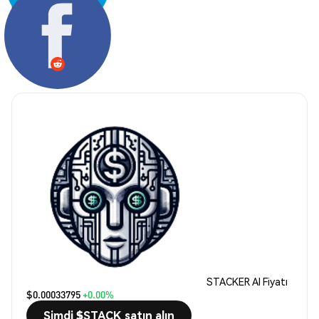
Paylaş:
STACKER AI Fiyatı
$0.00033795
+0.00%
Şimdi $STACK satın alın