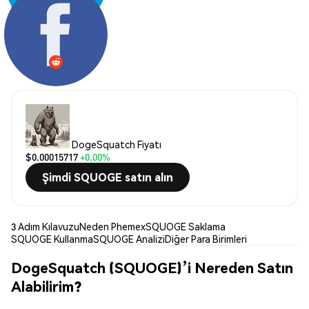
Paylaş:
DogeSquatch Fiyatı
$0.00015717
+0.00%
Şimdi SQUOGE satın alın
3 Adım Kılavuzu
Neden Phemex
SQUOGE Saklama
SQUOGE Kullanma
SQUOGE Analizi
Diğer Para Birimleri
DogeSquatch (SQUOGE)’i Nereden Satın
Alabilirim?