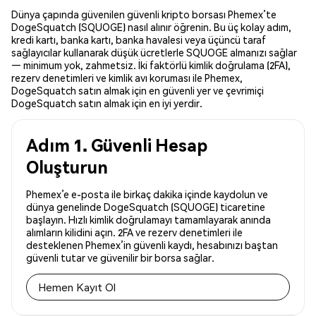
Dünya çapında güvenilen güvenli kripto borsası Phemex’te
DogeSquatch (SQUOGE) nasıl alınır öğrenin. Bu üç kolay adım,
kredi kartı, banka kartı, banka havalesi veya üçüncü taraf
sağlayıcılar kullanarak düşük ücretlerle SQUOGE almanızı sağlar
— minimum yok, zahmetsiz. İki faktörlü kimlik doğrulama (2FA),
rezerv denetimleri ve kimlik avı koruması ile Phemex,
DogeSquatch satın almak için en güvenli yer ve çevrimiçi
DogeSquatch satın almak için en iyi yerdir.
Adım 1. Güvenli Hesap
Oluşturun
Phemex’e e-posta ile birkaç dakika içinde kaydolun ve
dünya genelinde DogeSquatch (SQUOGE) ticaretine
başlayın. Hızlı kimlik doğrulamayı tamamlayarak anında
alımların kilidini açın. 2FA ve rezerv denetimleri ile
desteklenen Phemex’in güvenli kaydı, hesabınızı baştan
güvenli tutar ve güvenilir bir borsa sağlar.
Hemen Kayıt Ol