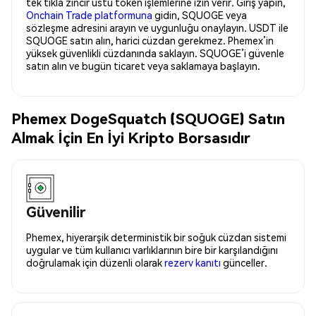
tek tıkla zincir üstü token işlemlerine izin verir. Giriş yapın,
Onchain Trade platformuna
gidin, SQUOGE veya
sözleşme adresini arayın ve uygunluğu onaylayın. USDT ile
SQUOGE satın alın, harici cüzdan gerekmez. Phemex’in
yüksek güvenlikli cüzdanında saklayın. SQUOGE’i güvenle
satın alın ve bugün ticaret veya saklamaya başlayın.
Phemex DogeSquatch (SQUOGE) Satın
Almak İçin En İyi Kripto Borsasıdır
Güvenilir
Phemex, hiyerarşik deterministik bir soğuk cüzdan sistemi
uygular ve tüm kullanıcı varlıklarının bire bir karşılandığını
doğrulamak için düzenli olarak
rezerv kanıtı
günceller.