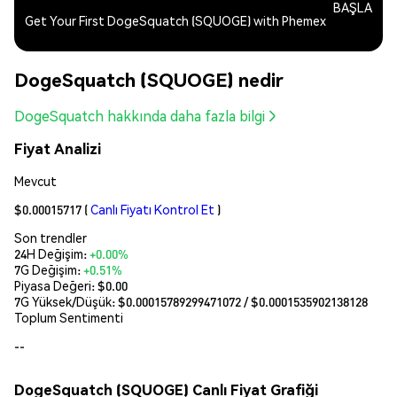
BAŞLA
Get Your First DogeSquatch (SQUOGE) with Phemex
DogeSquatch (SQUOGE) nedir
DogeSquatch hakkında daha fazla bilgi
Fiyat Analizi
Mevcut
$0.00015717
(
Canlı Fiyatı Kontrol Et
)
Son trendler
24H Değişim:
+0.00%
7G Değişim:
+0.51%
Piyasa Değeri:
$0.00
7G Yüksek/Düşük: $
0.00015789299471072
/ $
0.0001535902138128
Toplum Sentimenti
--
DogeSquatch (SQUOGE) Canlı Fiyat Grafiği