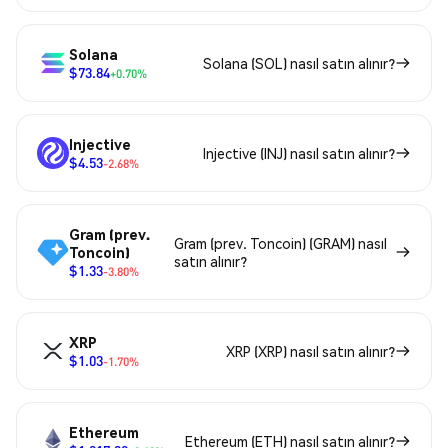
Solana
Solana (SOL) nasıl satın alınır?
$73.84
+0.70%
Injective
Injective (INJ) nasıl satın alınır?
$4.53
-2.68%
Gram (prev.
Gram (prev. Toncoin) (GRAM) nasıl
Toncoin)
satın alınır?
$1.33
-3.80%
XRP
XRP (XRP) nasıl satın alınır?
$1.03
-1.70%
Ethereum
Ethereum (ETH) nasıl satın alınır?