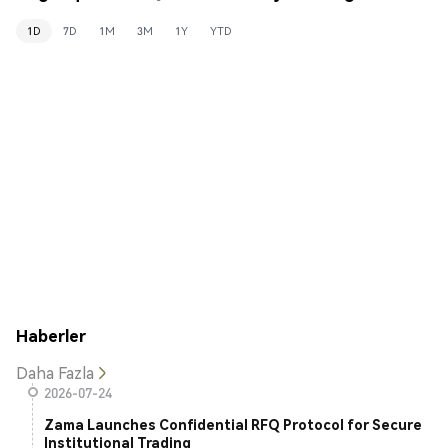
1D
7D
1M
3M
1Y
YTD
Haberler
Daha Fazla
2026-07-24
Zama Launches Confidential RFQ Protocol for Secure
Institutional Trading