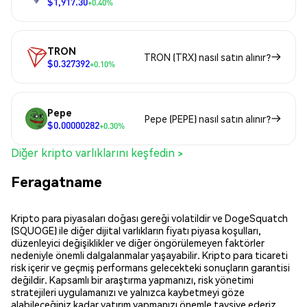
$1,917.30
+0.40%
TRON
TRON (TRX) nasıl satın alınır?
$0.327392
+0.10%
Pepe
Pepe (PEPE) nasıl satın alınır?
$0.00000282
+0.30%
Diğer kripto varlıklarını keşfedin >
Feragatname
Kripto para piyasaları doğası gereği volatildir ve DogeSquatch
(SQUOGE) ile diğer dijital varlıkların fiyatı piyasa koşulları,
düzenleyici değişiklikler ve diğer öngörülemeyen faktörler
nedeniyle önemli dalgalanmalar yaşayabilir. Kripto para ticareti
risk içerir ve geçmiş performans gelecekteki sonuçların garantisi
değildir. Kapsamlı bir araştırma yapmanızı, risk yönetimi
stratejileri uygulamanızı ve yalnızca kaybetmeyi göze
alabileceğiniz kadar yatırım yapmanızı önemle tavsiye ederiz.