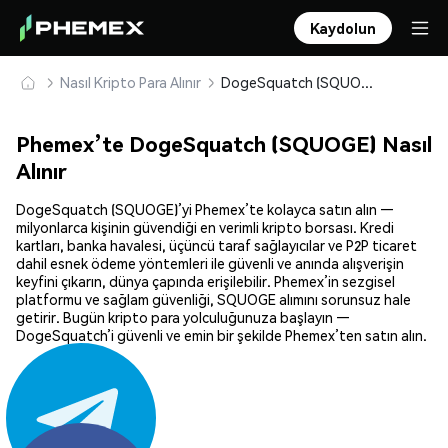
Kaydolun
Nasıl Kripto Para Alınır
DogeSquatch (SQUOGE) Güvenle Satın Alın ve Saklayın
Phemex’te DogeSquatch (SQUOGE) Nasıl
Alınır
DogeSquatch (SQUOGE)’yi Phemex’te kolayca satın alın —
milyonlarca kişinin güvendiği en verimli kripto borsası. Kredi
kartları, banka havalesi, üçüncü taraf sağlayıcılar ve P2P ticaret
dahil esnek ödeme yöntemleri ile güvenli ve anında alışverişin
keyfini çıkarın, dünya çapında erişilebilir. Phemex’in sezgisel
platformu ve sağlam güvenliği, SQUOGE alımını sorunsuz hale
getirir. Bugün kripto para yolculuğunuza başlayın —
DogeSquatch’i güvenli ve emin bir şekilde Phemex’ten satın alın.