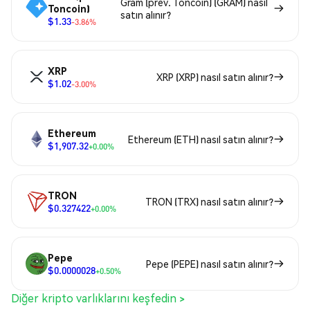
Gram (prev. Toncoin) (GRAM) nasıl
Toncoin)
satın alınır?
$1.33
-3.86%
XRP
XRP (XRP) nasıl satın alınır?
$1.02
-3.00%
Ethereum
Ethereum (ETH) nasıl satın alınır?
$1,907.32
+0.00%
TRON
TRON (TRX) nasıl satın alınır?
$0.327422
+0.00%
Pepe
Pepe (PEPE) nasıl satın alınır?
$0.0000028
+0.50%
Diğer kripto varlıklarını keşfedin >