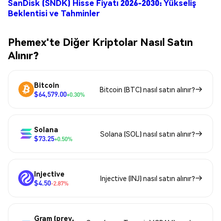
SanDisk (SNDK) Hisse Fiyatı 2026-2030: Yükseliş
Beklentisi ve Tahminler
Phemex'te Diğer Kriptolar Nasıl Satın
Alınır?
Bitcoin
Bitcoin (BTC) nasıl satın alınır?
$64,579.00
+0.30%
Solana
Solana (SOL) nasıl satın alınır?
$73.25
+0.50%
Injective
Injective (INJ) nasıl satın alınır?
$4.50
-2.87%
Gram (prev.