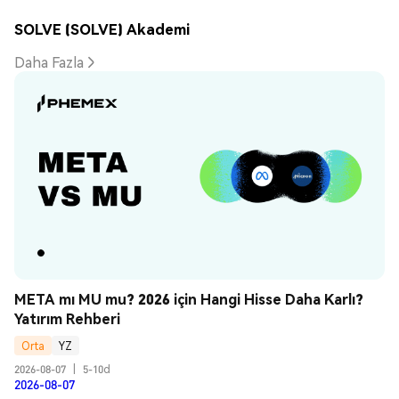
SOLVE (SOLVE) Akademi
Daha Fazla
META mı MU mu? 2026 için Hangi Hisse Daha Karlı? 
Yatırım Rehberi
Orta
YZ
2026-08-07
|
5-10d
2026-08-07