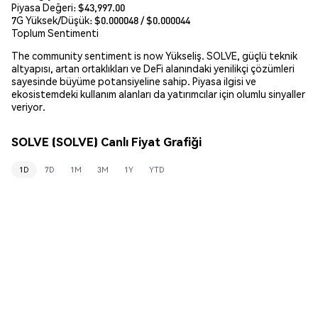
Piyasa Değeri:
$43,997.00
7G Yüksek/Düşük: $
0.000048
/ $
0.000044
Toplum Sentimenti
The community sentiment is now Yükseliş. SOLVE, güçlü teknik
altyapısı, artan ortaklıkları ve DeFi alanındaki yenilikçi çözümleri
sayesinde büyüme potansiyeline sahip. Piyasa ilgisi ve
ekosistemdeki kullanım alanları da yatırımcılar için olumlu sinyaller
veriyor.
SOLVE (SOLVE) Canlı Fiyat Grafiği
1D
7D
1M
3M
1Y
YTD