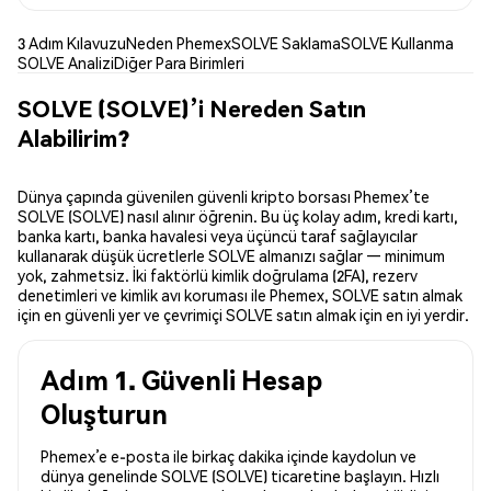
3 Adım Kılavuzu
Neden Phemex
SOLVE Saklama
SOLVE Kullanma
SOLVE Analizi
Diğer Para Birimleri
SOLVE (SOLVE)’i Nereden Satın
Alabilirim?
Dünya çapında güvenilen güvenli kripto borsası Phemex’te
SOLVE (SOLVE) nasıl alınır öğrenin. Bu üç kolay adım, kredi kartı,
banka kartı, banka havalesi veya üçüncü taraf sağlayıcılar
kullanarak düşük ücretlerle SOLVE almanızı sağlar — minimum
yok, zahmetsiz. İki faktörlü kimlik doğrulama (2FA), rezerv
denetimleri ve kimlik avı koruması ile Phemex, SOLVE satın almak
için en güvenli yer ve çevrimiçi SOLVE satın almak için en iyi yerdir.
Adım 1. Güvenli Hesap
Oluşturun
Phemex’e e-posta ile birkaç dakika içinde kaydolun ve
dünya genelinde SOLVE (SOLVE) ticaretine başlayın. Hızlı