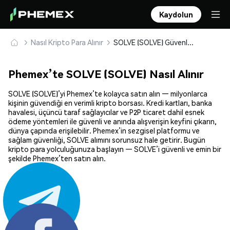
Kaydolun
Nasıl Kripto Para Alınır
SOLVE (SOLVE) Güvenle Satın Alın ve Saklayın
Phemex’te SOLVE (SOLVE) Nasıl Alınır
SOLVE (SOLVE)’yi Phemex’te kolayca satın alın — milyonlarca
kişinin güvendiği en verimli kripto borsası. Kredi kartları, banka
havalesi, üçüncü taraf sağlayıcılar ve P2P ticaret dahil esnek
ödeme yöntemleri ile güvenli ve anında alışverişin keyfini çıkarın,
dünya çapında erişilebilir. Phemex’in sezgisel platformu ve
sağlam güvenliği, SOLVE alımını sorunsuz hale getirir. Bugün
kripto para yolculuğunuza başlayın — SOLVE’i güvenli ve emin bir
şekilde Phemex’ten satın alın.
Paylaş: