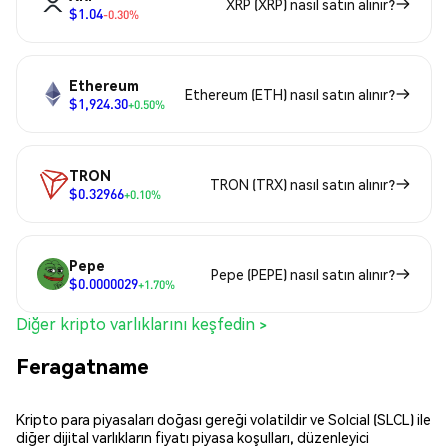
XRP (XRP) nasıl satın alınır?
$1.04
-0.30%
Ethereum
Ethereum (ETH) nasıl satın alınır?
$1,924.30
+0.50%
TRON
TRON (TRX) nasıl satın alınır?
$0.32966
+0.10%
Pepe
Pepe (PEPE) nasıl satın alınır?
$0.0000029
+1.70%
Diğer kripto varlıklarını keşfedin >
Feragatname
Kripto para piyasaları doğası gereği volatildir ve Solcial (SLCL) ile
diğer dijital varlıkların fiyatı piyasa koşulları, düzenleyici