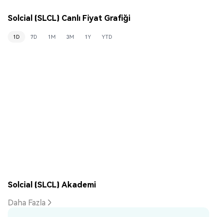
Solcial (SLCL) Canlı Fiyat Grafiği
1D
7D
1M
3M
1Y
YTD
Solcial (SLCL) Akademi
Daha Fazla