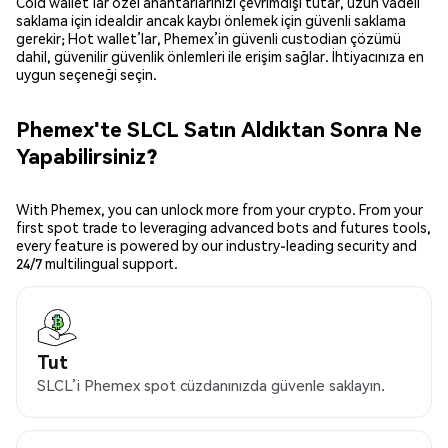
Cold wallet’lar özel anahtarlarınızı çevrimdışı tutar, uzun vadeli
saklama için idealdir ancak kaybı önlemek için güvenli saklama
gerekir; Hot wallet’lar, Phemex’in güvenli custodian çözümü
dahil, güvenilir güvenlik önlemleri ile erişim sağlar. İhtiyacınıza en
uygun seçeneği seçin.
Phemex'te SLCL Satın Aldıktan Sonra Ne
Yapabilirsiniz?
With Phemex, you can unlock more from your crypto. From your
first spot trade to leveraging advanced bots and futures tools,
every feature is powered by our industry-leading security and
24/7 multilingual support.
Tut
SLCL’i Phemex spot cüzdanınızda güvenle saklayın.