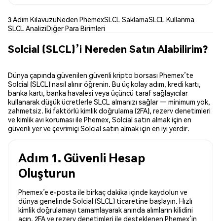
3 Adım Kılavuzu
Neden Phemex
SLCL Saklama
SLCL Kullanma
SLCL Analizi
Diğer Para Birimleri
Solcial (SLCL)’i Nereden Satın Alabilirim?
Dünya çapında güvenilen güvenli kripto borsası Phemex’te
Solcial (SLCL) nasıl alınır öğrenin. Bu üç kolay adım, kredi kartı,
banka kartı, banka havalesi veya üçüncü taraf sağlayıcılar
kullanarak düşük ücretlerle SLCL almanızı sağlar — minimum yok,
zahmetsiz. İki faktörlü kimlik doğrulama (2FA), rezerv denetimleri
ve kimlik avı koruması ile Phemex, Solcial satın almak için en
güvenli yer ve çevrimiçi Solcial satın almak için en iyi yerdir.
Adım 1. Güvenli Hesap
Oluşturun
Phemex’e e-posta ile birkaç dakika içinde kaydolun ve
dünya genelinde Solcial (SLCL) ticaretine başlayın. Hızlı
kimlik doğrulamayı tamamlayarak anında alımların kilidini
açın. 2FA ve rezerv denetimleri ile desteklenen Phemex’in