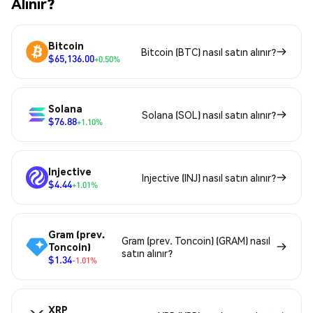
Alınır?
Bitcoin
Bitcoin (BTC) nasıl satın alınır?
$65,136.00
+0.50%
Solana
Solana (SOL) nasıl satın alınır?
$76.88
+1.10%
Injective
Injective (INJ) nasıl satın alınır?
$4.44
+1.01%
Gram (prev.
Gram (prev. Toncoin) (GRAM) nasıl
Toncoin)
satın alınır?
$1.34
-1.01%
XRP