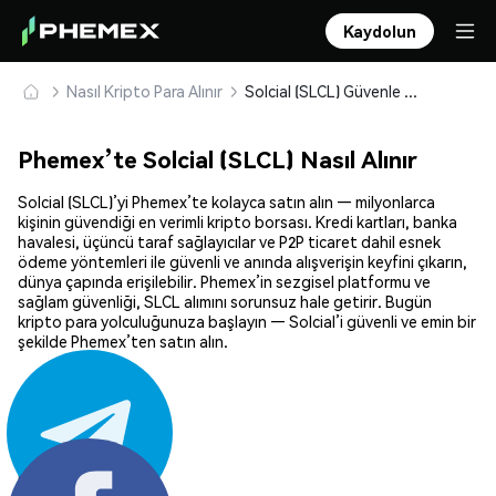
Kaydolun
Nasıl Kripto Para Alınır
Solcial (SLCL) Güvenle Satın Alın ve Saklayın
Phemex’te Solcial (SLCL) Nasıl Alınır
Solcial (SLCL)’yi Phemex’te kolayca satın alın — milyonlarca
kişinin güvendiği en verimli kripto borsası. Kredi kartları, banka
havalesi, üçüncü taraf sağlayıcılar ve P2P ticaret dahil esnek
ödeme yöntemleri ile güvenli ve anında alışverişin keyfini çıkarın,
dünya çapında erişilebilir. Phemex’in sezgisel platformu ve
sağlam güvenliği, SLCL alımını sorunsuz hale getirir. Bugün
kripto para yolculuğunuza başlayın — Solcial’i güvenli ve emin bir
şekilde Phemex’ten satın alın.
Paylaş: