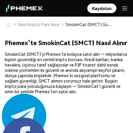
Kaydolun
Nasıl Kripto Para Alınır
SmokinCat (SMCT) Güvenle Satın Alın ve Saklayın
Phemex’te SmokinCat (SMCT) Nasıl Alınır
SmokinCat (SMCT)’yi Phemex’te kolayca satın alın — milyonlarca
kişinin güvendiği en verimli kripto borsası. Kredi kartları, banka
havalesi, üçüncü taraf sağlayıcılar ve P2P ticaret dahil esnek
ödeme yöntemleri ile güvenli ve anında alışverişin keyfini çıkarın,
dünya çapında erişilebilir. Phemex’in sezgisel platformu ve
sağlam güvenliği, SMCT alımını sorunsuz hale getirir. Bugün
kripto para yolculuğunuza başlayın — SmokinCat’i güvenli ve
emin bir şekilde Phemex’ten satın alın.
Paylaş: