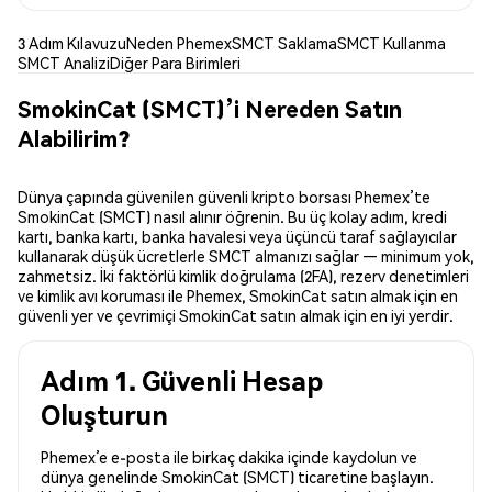
3 Adım Kılavuzu
Neden Phemex
SMCT Saklama
SMCT Kullanma
SMCT Analizi
Diğer Para Birimleri
SmokinCat (SMCT)’i Nereden Satın
Alabilirim?
Dünya çapında güvenilen güvenli kripto borsası Phemex’te
SmokinCat (SMCT) nasıl alınır öğrenin. Bu üç kolay adım, kredi
kartı, banka kartı, banka havalesi veya üçüncü taraf sağlayıcılar
kullanarak düşük ücretlerle SMCT almanızı sağlar — minimum yok,
zahmetsiz. İki faktörlü kimlik doğrulama (2FA), rezerv denetimleri
ve kimlik avı koruması ile Phemex, SmokinCat satın almak için en
güvenli yer ve çevrimiçi SmokinCat satın almak için en iyi yerdir.
Adım 1. Güvenli Hesap
Oluşturun
Phemex’e e-posta ile birkaç dakika içinde kaydolun ve
dünya genelinde SmokinCat (SMCT) ticaretine başlayın.