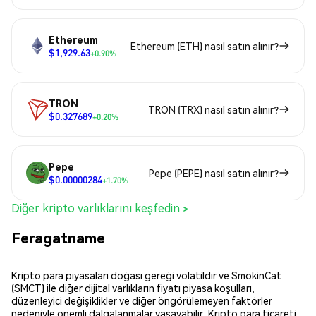
Ethereum
Ethereum (ETH) nasıl satın alınır?
$1,929.63
+0.90%
TRON
TRON (TRX) nasıl satın alınır?
$0.327689
+0.20%
Pepe
Pepe (PEPE) nasıl satın alınır?
$0.00000284
+1.70%
Diğer kripto varlıklarını keşfedin >
Feragatname
Kripto para piyasaları doğası gereği volatildir ve SmokinCat
(SMCT) ile diğer dijital varlıkların fiyatı piyasa koşulları,
düzenleyici değişiklikler ve diğer öngörülemeyen faktörler
nedeniyle önemli dalgalanmalar yaşayabilir. Kripto para ticareti