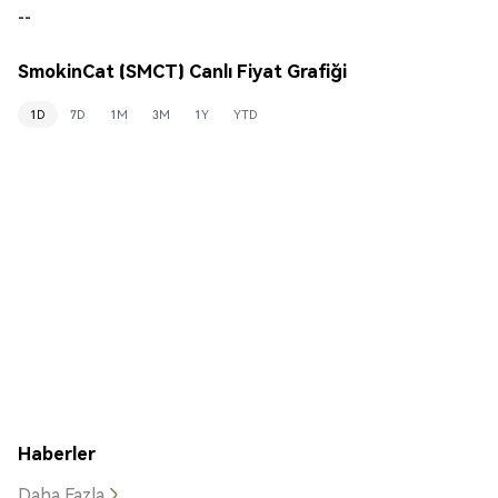
--
SmokinCat (SMCT) Canlı Fiyat Grafiği
1D
7D
1M
3M
1Y
YTD
Haberler
Daha Fazla