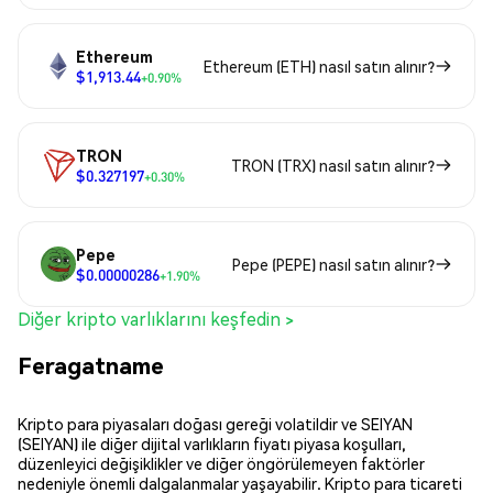
Ethereum
Ethereum (ETH) nasıl satın alınır?
$1,913.44
+0.90%
TRON
TRON (TRX) nasıl satın alınır?
$0.327197
+0.30%
Pepe
Pepe (PEPE) nasıl satın alınır?
$0.00000286
+1.90%
Diğer kripto varlıklarını keşfedin >
Feragatname
Kripto para piyasaları doğası gereği volatildir ve SEIYAN
(SEIYAN) ile diğer dijital varlıkların fiyatı piyasa koşulları,
düzenleyici değişiklikler ve diğer öngörülemeyen faktörler
nedeniyle önemli dalgalanmalar yaşayabilir. Kripto para ticareti