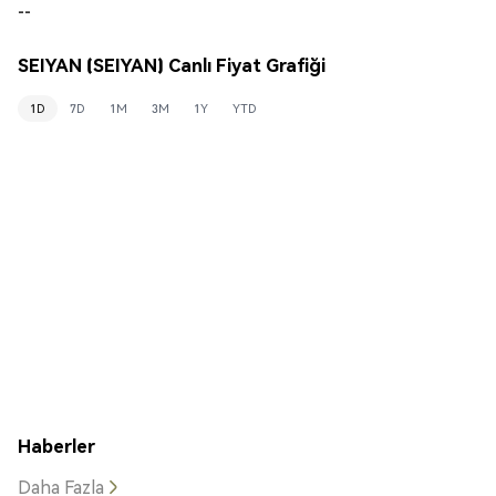
--
SEIYAN (SEIYAN) Canlı Fiyat Grafiği
1D
7D
1M
3M
1Y
YTD
Haberler
Daha Fazla