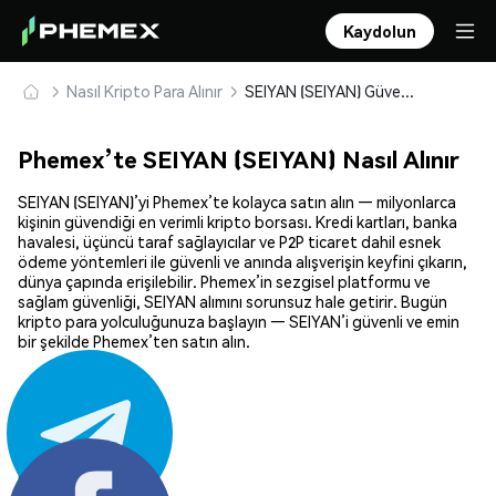
Kaydolun
Nasıl Kripto Para Alınır
SEIYAN (SEIYAN) Güvenle Satın Alın ve Saklayın
Phemex’te SEIYAN (SEIYAN) Nasıl Alınır
SEIYAN (SEIYAN)’yi Phemex’te kolayca satın alın — milyonlarca
kişinin güvendiği en verimli kripto borsası. Kredi kartları, banka
havalesi, üçüncü taraf sağlayıcılar ve P2P ticaret dahil esnek
ödeme yöntemleri ile güvenli ve anında alışverişin keyfini çıkarın,
dünya çapında erişilebilir. Phemex’in sezgisel platformu ve
sağlam güvenliği, SEIYAN alımını sorunsuz hale getirir. Bugün
kripto para yolculuğunuza başlayın — SEIYAN’i güvenli ve emin
bir şekilde Phemex’ten satın alın.
Paylaş: