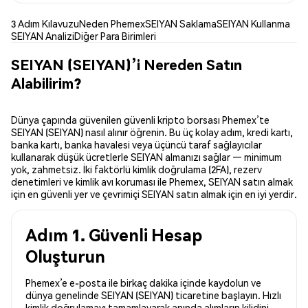
3 Adım Kılavuzu
Neden Phemex
SEIYAN Saklama
SEIYAN Kullanma
SEIYAN Analizi
Diğer Para Birimleri
SEIYAN (SEIYAN)’i Nereden Satın
Alabilirim?
Dünya çapında güvenilen güvenli kripto borsası Phemex’te
SEIYAN (SEIYAN) nasıl alınır öğrenin. Bu üç kolay adım, kredi kartı,
banka kartı, banka havalesi veya üçüncü taraf sağlayıcılar
kullanarak düşük ücretlerle SEIYAN almanızı sağlar — minimum
yok, zahmetsiz. İki faktörlü kimlik doğrulama (2FA), rezerv
denetimleri ve kimlik avı koruması ile Phemex, SEIYAN satın almak
için en güvenli yer ve çevrimiçi SEIYAN satın almak için en iyi yerdir.
Adım 1. Güvenli Hesap
Oluşturun
Phemex’e e-posta ile birkaç dakika içinde kaydolun ve
dünya genelinde SEIYAN (SEIYAN) ticaretine başlayın. Hızlı
kimlik doğrulamayı tamamlayarak anında alımların kilidini