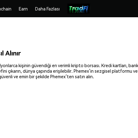
chain
Earn
Daha Fazlası
 Alınır
arca kişinin güvendiği en verimli kripto borsası. Kredi kartları, banka
fini çıkarın, dünya çapında erişilebilir. Phemex’in sezgisel platformu 
venli ve emin bir şekilde Phemex’ten satın alın.