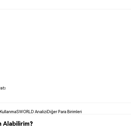
atı
ullanma
SWORLD Analizi
Diğer Para Birimleri
Alabilirim?