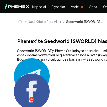
Kripto Al
Piyasalar
Vadeli
Spot
On
Nasıl Kripto Para Alınır
Seedworld (SWORLD) Güvenle Satın Alın ve Saklayın
Phemex’te Seedworld (SWORLD) Nasıl
Seedworld (SWORLD)’yi Phemex’te kolayca satın alın — milyonl
esnek ödeme yöntemleri ile güvenli ve anında alışverişin key
Bugün kripto para yolculuğunuza başlayın — Seedworld’i gü
Paylaş: