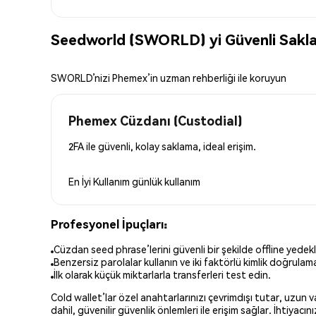
Seedworld (SWORLD) yi Güvenli Sakl
SWORLD’nizi Phemex’in uzman rehberliği ile koruyun
Phemex Cüzdanı (Custodial)
2FA ile güvenli, kolay saklama, ideal erişim.
En İyi Kullanım
günlük kullanım
Profesyonel İpuçları:
Cüzdan seed phrase’lerini güvenli bir şekilde offline yedekl
Benzersiz parolalar kullanın ve iki faktörlü kimlik doğrulamay
İlk olarak küçük miktarlarla transferleri test edin.
Cold wallet’lar özel anahtarlarınızı çevrimdışı tutar, uzun
dahil, güvenilir güvenlik önlemleri ile erişim sağlar. İhtiyac