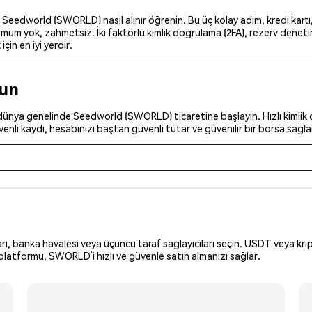
eedworld (SWORLD) nasıl alınır öğrenin. Bu üç kolay adım, kredi kartı, 
um yok, zahmetsiz. İki faktörlü kimlik doğrulama (2FA), rezerv denetim
çin en iyi yerdir.
run
dünya genelinde Seedworld (SWORLD) ticaretine başlayın. Hızlı kimlik d
nli kaydı, hesabınızı baştan güvenli tutar ve güvenilir bir borsa sağla
arı, banka havalesi veya üçüncü taraf sağlayıcıları seçin. USDT veya krip
platformu, SWORLD’i hızlı ve güvenle satın almanızı sağlar.