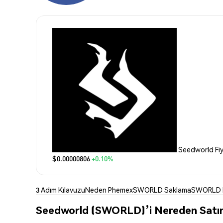
Seedworld Fiy
$0.00000806
+0.10%
3 Adım Kılavuzu
Neden Phemex
SWORLD Saklama
SWORLD K
Seedworld (SWORLD)’i Nereden Satın 