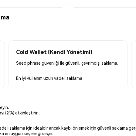
ama
Cold Wallet (Kendi Yönetimi)
Seed phrase güvenliği ile güvenli, çevrimdışı saklama.
En İyi Kullanım
uzun vadeli saklama
eyin.
ı (2FA) etkinleştirin.
 vadeli saklama için idealdir ancak kaybı önlemek için güvenli saklama g
ınıza en uygun seçeneği seçin.