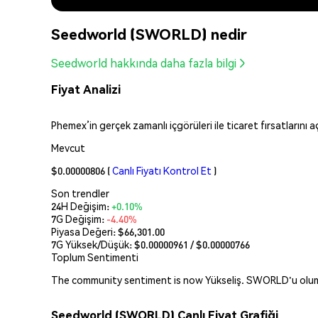
Seedworld (SWORLD) nedir
Seedworld hakkında daha fazla bilgi
Fiyat Analizi
Phemex’in gerçek zamanlı içgörüleri ile ticaret fırsatlarını 
Mevcut
$0.00000806
(
Canlı Fiyatı Kontrol Et
)
Son trendler
24H Değişim:
+0.10%
7G Değişim:
-4.40%
Piyasa Değeri:
$66,301.00
7G Yüksek/Düşük: $
0.00000961
/ $
0.00000766
Toplum Sentimenti
The community sentiment is now Yükseliş. SWORLD'u olumlu 
Seedworld (SWORLD) Canlı Fiyat Grafiği