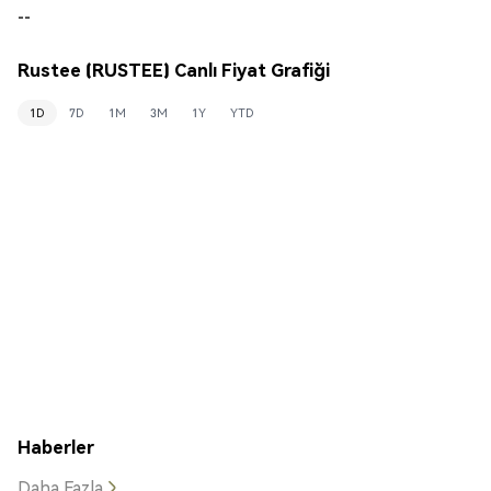
--
Rustee (RUSTEE) Canlı Fiyat Grafiği
1D
7D
1M
3M
1Y
YTD
Haberler
Daha Fazla