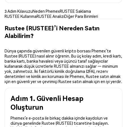
3 Adım Kılavuzu
Neden Phemex
RUSTEE Saklama
RUSTEE Kullanma
RUSTEE Analizi
Diğer Para Birimleri
Rustee (RUSTEE)’i Nereden Satın
Alabilirim?
Dünya çapında güvenilen güvenli kripto borsası Phemex’te
Rustee (RUSTEE) nasıl alınır öğrenin. Bu üç kolay adım, kredi kartı,
banka kartı, banka havalesi veya üçüncü taraf sağlayıcılar
kullanarak düşük ücretlerle RUSTEE almanızı sağlar — minimum
yok, zahmetsiz. İki faktörlü kimlik doğrulama (2FA), rezerv
denetimleri ve kimlik avı koruması ile Phemex, Rustee satın almak
için en güvenli yer ve çevrimiçi Rustee satın almak için en iyi yerdir.
Adım 1. Güvenli Hesap
Oluşturun
Phemex’e e-posta ile birkaç dakika içinde kaydolun ve
dünya genelinde Rustee (RUSTEE) ticaretine başlayın.