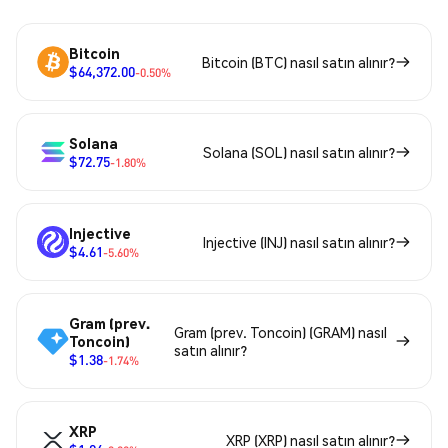
Bitcoin
Bitcoin (BTC) nasıl satın alınır?
$64,372.00
-0.50%
Solana
Solana (SOL) nasıl satın alınır?
$72.75
-1.80%
Injective
Injective (INJ) nasıl satın alınır?
$4.61
-5.60%
Gram (prev.
Gram (prev. Toncoin) (GRAM) nasıl
Toncoin)
satın alınır?
$1.38
-1.74%
XRP
XRP (XRP) nasıl satın alınır?