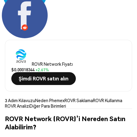
Paylaş:
ROVR Network Fiyatı
$0.00018344
+2.61%
Şimdi ROVR satın alın
3 Adım Kılavuzu
Neden Phemex
ROVR Saklama
ROVR Kullanma
ROVR Analizi
Diğer Para Birimleri
ROVR Network (ROVR)’i Nereden Satın
Alabilirim?