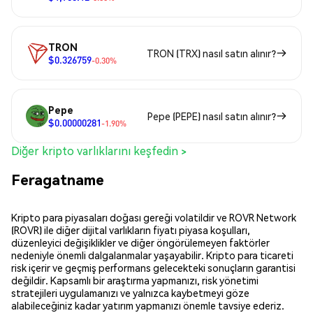
TRON
TRON (TRX) nasıl satın alınır?
$0.326759
-0.30%
Pepe
Pepe (PEPE) nasıl satın alınır?
$0.00000281
-1.90%
Diğer kripto varlıklarını keşfedin >
Feragatname
Kripto para piyasaları doğası gereği volatildir ve ROVR Network
(ROVR) ile diğer dijital varlıkların fiyatı piyasa koşulları,
düzenleyici değişiklikler ve diğer öngörülemeyen faktörler
nedeniyle önemli dalgalanmalar yaşayabilir. Kripto para ticareti
risk içerir ve geçmiş performans gelecekteki sonuçların garantisi
değildir. Kapsamlı bir araştırma yapmanızı, risk yönetimi
stratejileri uygulamanızı ve yalnızca kaybetmeyi göze
alabileceğiniz kadar yatırım yapmanızı önemle tavsiye ederiz.