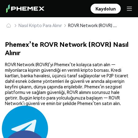
Kaydolun
Nasıl Kripto Para Alınır
ROVR Network (ROVR) Güvenle Satın Alın ve Saklayın
Phemex’te ROVR Network (ROVR) Nasıl
Alınır
ROVR Network (ROVR)’yi Phemex’te kolayca satın alın —
milyonlarca kişinin güvendiği en verimli kripto borsası. Kredi
kartları, banka havalesi, üçüncü taraf sağlayıcılar ve P2P ticaret
dahil esnek ödeme yöntemleri ile güvenli ve anında alışverişin
keyfini çıkarın, dünya çapında erişilebilir. Phemex’in sezgisel
platformu ve sağlam güvenliği, ROVR alımını sorunsuz hale
getirir. Bugün kripto para yolculuğunuza başlayın — ROVR
Network’i güvenli ve emin bir şekilde Phemex’ten satın alın.