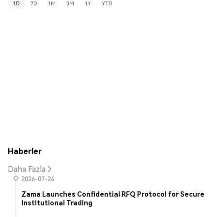
1D
7D
1M
3M
1Y
YTD
Haberler
Daha Fazla
2026-07-24
Zama Launches Confidential RFQ Protocol for Secure
Institutional Trading