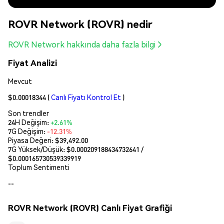
ROVR Network (ROVR) nedir
ROVR Network hakkında daha fazla bilgi
Fiyat Analizi
Mevcut
$0.00018344
(
Canlı Fiyatı Kontrol Et
)
Son trendler
24H Değişim:
+2.61%
7G Değişim:
-12.31%
Piyasa Değeri:
$39,492.00
7G Yüksek/Düşük: $
0.000209188434732641
/
$
0.000165730539339919
Toplum Sentimenti
--
ROVR Network (ROVR) Canlı Fiyat Grafiği