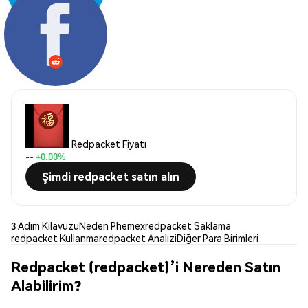
Paylaş:
Redpacket Fiyatı
--
+0.00%
Şimdi redpacket satın alın
3 Adım Kılavuzu
Neden Phemex
redpacket Saklama
redpacket Kullanma
redpacket Analizi
Diğer Para Birimleri
Redpacket (redpacket)’i Nereden Satın
Alabilirim?