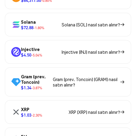
$64,317.00
-0.80%
Solana
Solana (SOL) nasıl satın alınır?
$72.88
-1.80%
Injective
Injective (INJ) nasıl satın alınır?
$4.50
-5.04%
Gram (prev.
Gram (prev. Toncoin) (GRAM) nasıl
Toncoin)
satın alınır?
$1.34
-3.87%
XRP
XRP (XRP) nasıl satın alınır?
$1.03
-2.30%