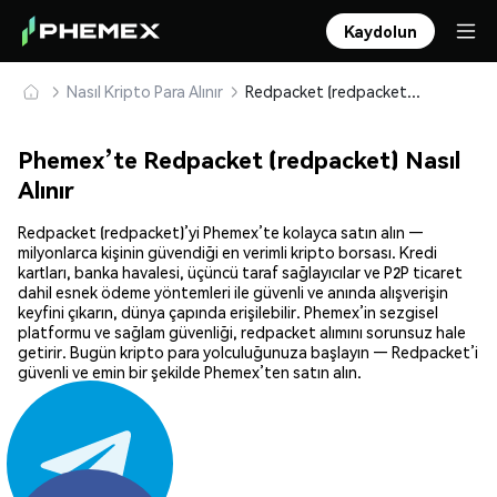
Kaydolun
Nasıl Kripto Para Alınır
Redpacket (redpacket) Güvenle Satın Alın ve Saklayın
Phemex’te Redpacket (redpacket) Nasıl
Alınır
Redpacket (redpacket)’yi Phemex’te kolayca satın alın —
milyonlarca kişinin güvendiği en verimli kripto borsası. Kredi
kartları, banka havalesi, üçüncü taraf sağlayıcılar ve P2P ticaret
dahil esnek ödeme yöntemleri ile güvenli ve anında alışverişin
keyfini çıkarın, dünya çapında erişilebilir. Phemex’in sezgisel
platformu ve sağlam güvenliği, redpacket alımını sorunsuz hale
getirir. Bugün kripto para yolculuğunuza başlayın — Redpacket’i
güvenli ve emin bir şekilde Phemex’ten satın alın.