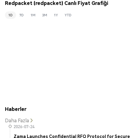
Redpacket (redpacket) Canlı Fiyat Grafiği
1D
7D
1M
3M
1Y
YTD
Haberler
Daha Fazla
2026-07-24
Zama Launches Confidential RFQ Protocol for Secure