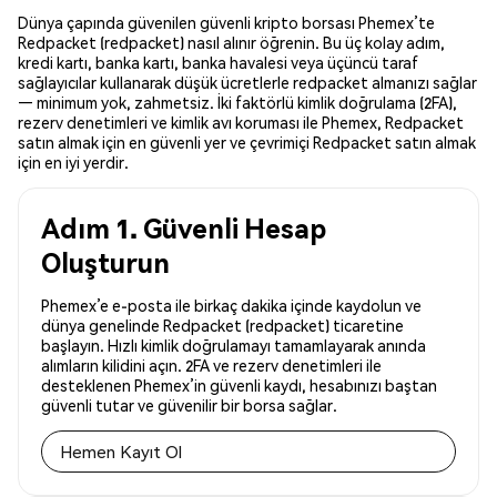
Dünya çapında güvenilen güvenli kripto borsası Phemex’te
Redpacket (redpacket) nasıl alınır öğrenin. Bu üç kolay adım,
kredi kartı, banka kartı, banka havalesi veya üçüncü taraf
sağlayıcılar kullanarak düşük ücretlerle redpacket almanızı sağlar
— minimum yok, zahmetsiz. İki faktörlü kimlik doğrulama (2FA),
rezerv denetimleri ve kimlik avı koruması ile Phemex, Redpacket
satın almak için en güvenli yer ve çevrimiçi Redpacket satın almak
için en iyi yerdir.
Adım 1. Güvenli Hesap
Oluşturun
Phemex’e e-posta ile birkaç dakika içinde kaydolun ve
dünya genelinde Redpacket (redpacket) ticaretine
başlayın. Hızlı kimlik doğrulamayı tamamlayarak anında
alımların kilidini açın. 2FA ve rezerv denetimleri ile
desteklenen Phemex’in güvenli kaydı, hesabınızı baştan
güvenli tutar ve güvenilir bir borsa sağlar.
Hemen Kayıt Ol