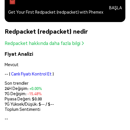
BAŞLA
Get Your First Redpacket (redpacket) with Phemex
Redpacket (redpacket) nedir
Redpacket hakkında daha fazla bilgi
Fiyat Analizi
Mevcut
--
(
Canlı Fiyatı Kontrol Et
)
Son trendler
24H Değişim:
+0.00%
7G Değişim:
-15.48%
Piyasa Değeri:
$0.00
7G Yüksek/Düşük: $
--
/ $
--
Toplum Sentimenti
--