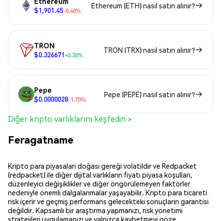
Ethereum
Ethereum (ETH) nasıl satın alınır?
$1,901.45
-0.40%
TRON
TRON (TRX) nasıl satın alınır?
$0.326671
+0.30%
Pepe
Pepe (PEPE) nasıl satın alınır?
$0.0000028
-1.70%
Diğer kripto varlıklarını keşfedin >
Feragatname
Kripto para piyasaları doğası gereği volatildir ve Redpacket
(redpacket) ile diğer dijital varlıkların fiyatı piyasa koşulları,
düzenleyici değişiklikler ve diğer öngörülemeyen faktörler
nedeniyle önemli dalgalanmalar yaşayabilir. Kripto para ticareti
risk içerir ve geçmiş performans gelecekteki sonuçların garantisi
değildir. Kapsamlı bir araştırma yapmanızı, risk yönetimi
stratejileri uygulamanızı ve yalnızca kaybetmeyi göze