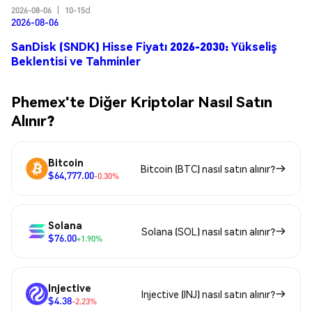
2026-08-06
|
10-15d
2026-08-06
SanDisk (SNDK) Hisse Fiyatı 2026-2030: Yükseliş
Beklentisi ve Tahminler
Phemex'te Diğer Kriptolar Nasıl Satın
Alınır?
Bitcoin
Bitcoin (BTC) nasıl satın alınır?
$64,777.00
-0.30%
Solana
Solana (SOL) nasıl satın alınır?
$76.00
+1.90%
Injective
Injective (INJ) nasıl satın alınır?
$4.38
-2.23%