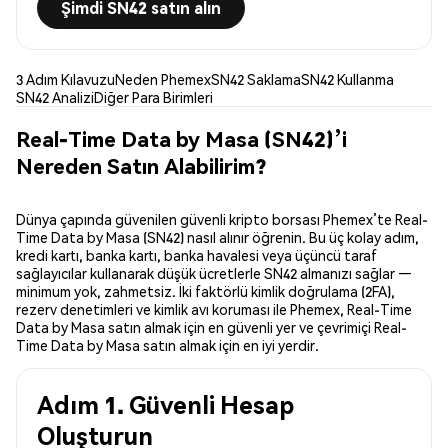
Şimdi SN42 satın alın
3 Adım Kılavuzu
Neden Phemex
SN42 Saklama
SN42 Kullanma
SN42 Analizi
Diğer Para Birimleri
Real-Time Data by Masa (SN42)’i
Nereden Satın Alabilirim?
Dünya çapında güvenilen güvenli kripto borsası Phemex’te Real-
Time Data by Masa (SN42) nasıl alınır öğrenin. Bu üç kolay adım,
kredi kartı, banka kartı, banka havalesi veya üçüncü taraf
sağlayıcılar kullanarak düşük ücretlerle SN42 almanızı sağlar —
minimum yok, zahmetsiz. İki faktörlü kimlik doğrulama (2FA),
rezerv denetimleri ve kimlik avı koruması ile Phemex, Real-Time
Data by Masa satın almak için en güvenli yer ve çevrimiçi Real-
Time Data by Masa satın almak için en iyi yerdir.
Adım 1. Güvenli Hesap
Oluşturun