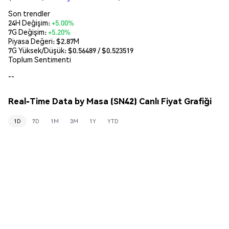
Son trendler
24H Değişim:
+5.00%
7G Değişim:
+5.20%
Piyasa Değeri:
$2.87M
7G Yüksek/Düşük: $
0.56489
/ $
0.523519
Toplum Sentimenti
--
Real-Time Data by Masa (SN42) Canlı Fiyat Grafiği
1D
7D
1M
3M
1Y
YTD