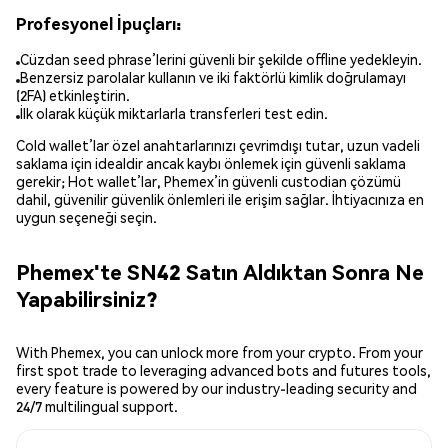
Profesyonel İpuçları:
Cüzdan seed phrase’lerini güvenli bir şekilde offline yedekleyin.
Benzersiz parolalar kullanın ve iki faktörlü kimlik doğrulamayı
(2FA) etkinleştirin.
İlk olarak küçük miktarlarla transferleri test edin.
Cold wallet’lar özel anahtarlarınızı çevrimdışı tutar, uzun vadeli
saklama için idealdir ancak kaybı önlemek için güvenli saklama
gerekir; Hot wallet’lar, Phemex’in güvenli custodian çözümü
dahil, güvenilir güvenlik önlemleri ile erişim sağlar. İhtiyacınıza en
uygun seçeneği seçin.
Phemex'te SN42 Satın Aldıktan Sonra Ne
Yapabilirsiniz?
With Phemex, you can unlock more from your crypto. From your
first spot trade to leveraging advanced bots and futures tools,
every feature is powered by our industry-leading security and
24/7 multilingual support.