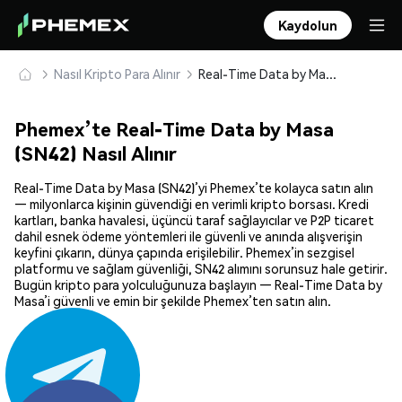
Kaydolun
Nasıl Kripto Para Alınır
Real-Time Data by Masa (SN42) Güvenle Satın Alın ve Saklayın
Phemex’te Real-Time Data by Masa
(SN42) Nasıl Alınır
Real-Time Data by Masa (SN42)’yi Phemex’te kolayca satın alın
— milyonlarca kişinin güvendiği en verimli kripto borsası. Kredi
kartları, banka havalesi, üçüncü taraf sağlayıcılar ve P2P ticaret
dahil esnek ödeme yöntemleri ile güvenli ve anında alışverişin
keyfini çıkarın, dünya çapında erişilebilir. Phemex’in sezgisel
platformu ve sağlam güvenliği, SN42 alımını sorunsuz hale getirir.
Bugün kripto para yolculuğunuza başlayın — Real-Time Data by
Masa’i güvenli ve emin bir şekilde Phemex’ten satın alın.