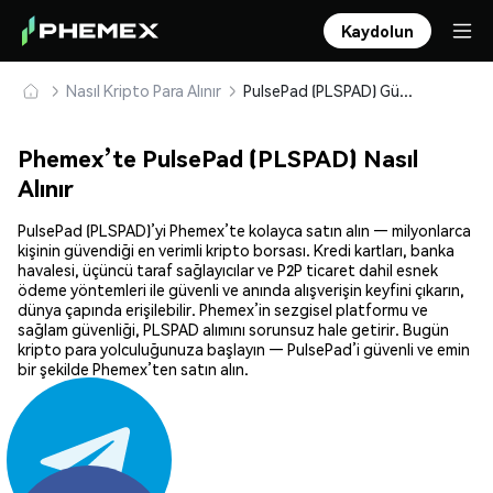
Kaydolun
Nasıl Kripto Para Alınır
PulsePad (PLSPAD) Güvenle Satın Alın ve Saklayın
Phemex’te PulsePad (PLSPAD) Nasıl
Alınır
PulsePad (PLSPAD)’yi Phemex’te kolayca satın alın — milyonlarca
kişinin güvendiği en verimli kripto borsası. Kredi kartları, banka
havalesi, üçüncü taraf sağlayıcılar ve P2P ticaret dahil esnek
ödeme yöntemleri ile güvenli ve anında alışverişin keyfini çıkarın,
dünya çapında erişilebilir. Phemex’in sezgisel platformu ve
sağlam güvenliği, PLSPAD alımını sorunsuz hale getirir. Bugün
kripto para yolculuğunuza başlayın — PulsePad’i güvenli ve emin
bir şekilde Phemex’ten satın alın.