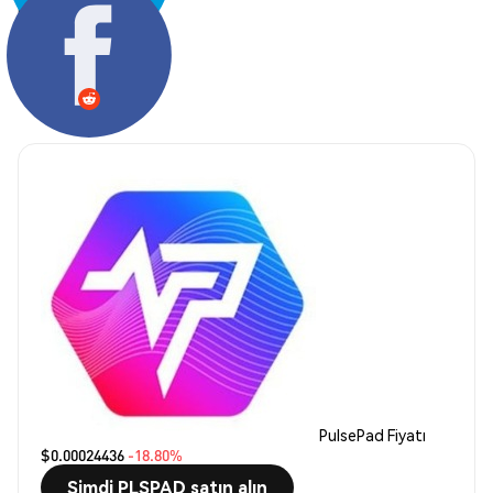
Paylaş:
PulsePad Fiyatı
$0.00024436
-18.80%
Şimdi PLSPAD satın alın