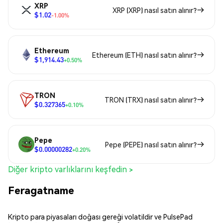
XRP
XRP (XRP) nasıl satın alınır?
$1.02
-1.00%
Ethereum
Ethereum (ETH) nasıl satın alınır?
$1,914.43
+0.50%
TRON
TRON (TRX) nasıl satın alınır?
$0.327365
+0.10%
Pepe
Pepe (PEPE) nasıl satın alınır?
$0.00000282
+0.20%
Diğer kripto varlıklarını keşfedin >
Feragatname
Kripto para piyasaları doğası gereği volatildir ve PulsePad