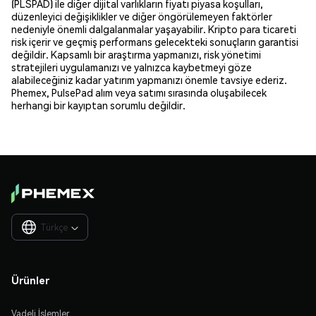
(PLSPAD) ile diğer dijital varlıkların fiyatı piyasa koşulları,
düzenleyici değişiklikler ve diğer öngörülemeyen faktörler
nedeniyle önemli dalgalanmalar yaşayabilir. Kripto para ticareti
risk içerir ve geçmiş performans gelecekteki sonuçların garantisi
değildir. Kapsamlı bir araştırma yapmanızı, risk yönetimi
stratejileri uygulamanızı ve yalnızca kaybetmeyi göze
alabileceğiniz kadar yatırım yapmanızı önemle tavsiye ederiz.
Phemex, PulsePad alım veya satımı sırasında oluşabilecek
herhangi bir kayıptan sorumlu değildir.
Türkçe

Ürünler
Vadeli İşlemler