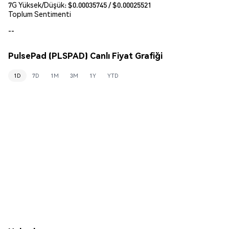
7G Yüksek/Düşük: $
0.00035745
/ $
0.00025521
Toplum Sentimenti
--
PulsePad (PLSPAD) Canlı Fiyat Grafiği
1D
7D
1M
3M
1Y
YTD